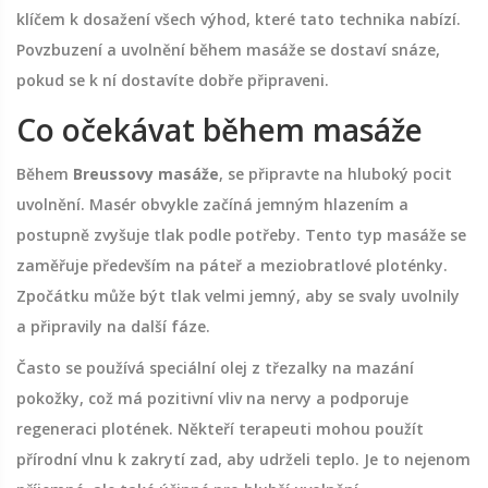
klíčem k dosažení všech výhod, které tato technika nabízí.
Povzbuzení a uvolnění během masáže se dostaví snáze,
pokud se k ní dostavíte dobře připraveni.
Co očekávat během masáže
Během
Breussovy masáže
, se připravte na hluboký pocit
uvolnění. Masér obvykle začíná jemným hlazením a
postupně zvyšuje tlak podle potřeby. Tento typ masáže se
zaměřuje především na páteř a meziobratlové ploténky.
Zpočátku může být tlak velmi jemný, aby se svaly uvolnily
a připravily na další fáze.
Často se používá speciální olej z třezalky na mazání
pokožky, což má pozitivní vliv na nervy a podporuje
regeneraci plotének. Někteří terapeuti mohou použít
přírodní vlnu k zakrytí zad, aby udrželi teplo. Je to nejenom