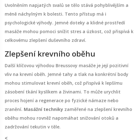
Uvolněním napjatých svalů se tělo stává pohyblivějším a
méně náchylným k bolesti. Tento přístup má i
psychologické výhody. Jemné doteky a klidné prostředí
masáže mohou pomoci snížit stres a úzkost, což přispívá k
celkovému zlepšení duševního zdraví.
Zlepšení krevního oběhu
Další klíčovou výhodou Breussovy masáže je její pozitivní
vliv na krevní oběh. Jemné tahy a tlak na konkrétní body
mohou stimulovat krevní oběh, což přispívá k lepšímu
zásobení tkání kyslíkem a živinami. To může urychlit
proces hojení a regenerace po fyzické námaze nebo
zranění.
Masážní techniky
zaměřené na zlepšení krevního
oběhu mohou rovněž napomáhat snižování otoků a
zadržování tekutin v těle.
<