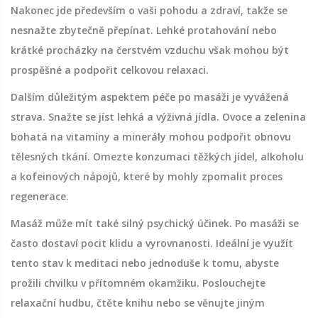
Nakonec jde především o vaši pohodu a zdraví, takže se
nesnažte zbytečně přepínat. Lehké protahování nebo
krátké procházky na čerstvém vzduchu však mohou být
prospěšné a podpořit celkovou relaxaci.
Dalším důležitým aspektem péče po masáži je vyvážená
strava. Snažte se jíst lehká a výživná jídla. Ovoce a zelenina
bohatá na vitamíny a minerály mohou podpořit obnovu
tělesných tkání. Omezte konzumaci těžkých jídel, alkoholu
a kofeinových nápojů, které by mohly zpomalit proces
regenerace.
Masáž může mít také silný psychický účinek. Po masáži se
často dostaví pocit klidu a vyrovnanosti. Ideální je využít
tento stav k meditaci nebo jednoduše k tomu, abyste
prožili chvilku v přítomném okamžiku. Poslouchejte
relaxační hudbu, čtěte knihu nebo se věnujte jiným