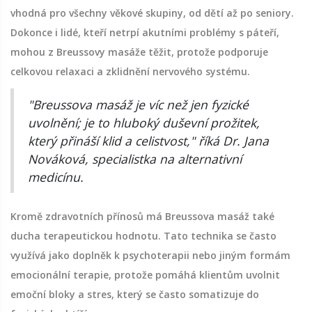
vhodná pro všechny věkové skupiny, od dětí až po seniory.
Dokonce i lidé, kteří netrpí akutními problémy s páteří,
mohou z Breussovy masáže těžit, protože podporuje
celkovou relaxaci a zklidnění nervového systému.
"Breussova masáž je víc než jen fyzické
uvolnění; je to hluboký duševní prožitek,
který přináší klid a celistvost," říká Dr. Jana
Nováková, specialistka na alternativní
medicínu.
Kromě zdravotních přínosů má Breussova masáž také
ducha terapeutickou hodnotu. Tato technika se často
využívá jako doplněk k psychoterapii nebo jiným formám
emocionální terapie, protože pomáhá klientům uvolnit
emoční bloky a stres, který se často somatizuje do