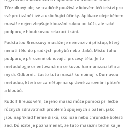
Třezalkový olej se tradičně používá v lidovém léčitelství pro
své protizánětlivé a uklidňující účinky. Aplikace oleje během
masáže nejen zlepšuje klouzání rukou po kůži, ale také
podporuje hloubkovou relaxaci tkání.
Podstatou Breussovy masáže je neinvazivní přístup, který
nenutí tělo do prudkých pohybů nebo tlaků. Místo toho
podporuje přirozené obnovující procesy těla. Je to
metodologie orientovaná na celkovou harmonizaci těla a
mysli. Odborníci často tuto masáž kombinují s Dornovou
metodou, která se zaměřuje na správné zarovnání páteře
a kloubů.
Rudolf Breuss věřil, že jeho masáž může pomoci při léčbě
různých zdravotních problémů spojených s páteří, jako
jsou například hernie disků, skolioza nebo chronické bolesti
zad. Důležité je poznamenat, že tato masážní technika je