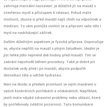
zahrnuje mentální nastavení. Je důležité jít na masáž s
otevřenou myslí a přístupem k relaxaci. Pokud máte
možnost, zkuste si před masáží najít chvíli na odpočinek a
meditaci. To vám pomůže uvolnit se a připravit vaše tělo i
mysl na nadcházející zážitek.
Dalším důležitým aspektem je fyzická příprava. Doporučuje
se, abyste nepřišli na masáž s plným žaludkem. Ideální je
jíst lehké jídlo nejméně dvě hodiny před masáží. Tím se
zabrání nepohodlí během procedury. Také je dobré pít
dostatek vody před i po masáži, abyste podpořili
detoxikaci těla a udrželi hydrataci.
Není na škodu si předem promluvit se svým masérem o
vašich konkrétních potřebách a očekáváních. Například,
jestli máte nějaké zdravotní problémy nebo oblasti, které
by potřebovaly zvláštní pozornost. Tato komunikace