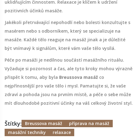
uklidňujícím činnostem. Relaxace je klíčem k udržení
pozitivních účinků masáže.
Jakékoli přetrvávající nepohodlí nebo bolesti konzultujte s
masérem nebo s odborníkem, který se specializuje na
masáže. Každé tělo reaguje na masáž jinak a je důležité
být vnímavý k signálům, které vám vaše tělo vysílá.
Péče po masáži je nedílnou součástí masážního rituálu.
Vyžaduje si pozornost a čas, ale tyto kroky mohou výrazně
přispět k tomu, aby byla
Breussova masáž
co
nejpřínosnější pro vaše tělo i mysl. Pamatujte si, že vaše
zdraví a pohoda jsou na prvním místě, a péče o sebe může
mít dlouhodobé pozitivní účinky na váš celkový životní styl.
Štítky:
Breussova masáž
příprava na masáž
masážní techniky
relaxace