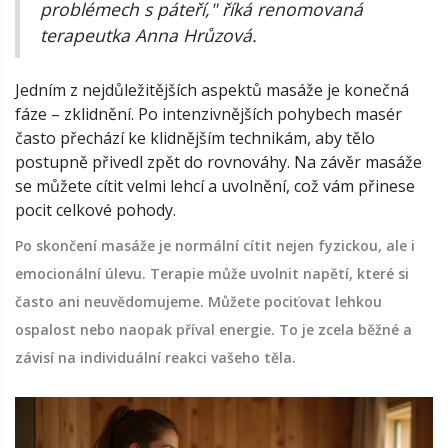
problémech s páteří," říká renomovaná
terapeutka Anna Hrůzová.
Jedním z nejdůležitějších aspektů masáže je konečná
fáze – zklidnění. Po intenzivnějších pohybech masér
často přechází ke klidnějším technikám, aby tělo
postupně přivedl zpět do rovnováhy. Na závěr masáže
se můžete cítit velmi lehcí a uvolnění, což vám přinese
pocit celkové pohody.
Po skončení masáže je normální cítit nejen fyzickou, ale i
emocionální úlevu. Terapie může uvolnit napětí, které si
často ani neuvědomujeme. Můžete pociťovat lehkou
ospalost nebo naopak příval energie. To je zcela běžné a
závisí na individuální reakci vašeho těla.