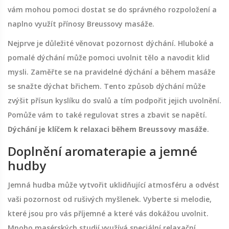
vám mohou pomoci dostat se do správného rozpoložení a
naplno využít přínosy Breussovy masáže.
Nejprve je důležité věnovat pozornost dýchání. Hluboké a
pomalé dýchání může pomoci uvolnit tělo a navodit klid
mysli. Zaměřte se na pravidelné dýchání a během masáže
se snažte dýchat břichem. Tento způsob dýchání může
zvýšit přísun kyslíku do svalů a tím podpořit jejich uvolnění.
Pomůže vám to také regulovat stres a zbavit se napětí.
Dýchání je klíčem k relaxaci během Breussovy masáže
.
Doplnění aromaterapie a jemné
hudby
Jemná hudba může vytvořit uklidňující atmosféru a odvést
vaši pozornost od rušivých myšlenek. Vyberte si melodie,
které jsou pro vás příjemné a které vás dokážou uvolnit.
Mnoho masérských studií využívá speciální relaxační