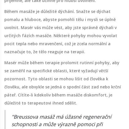
příjemné, ale také účinné pro hlubší uvolnění.
Během masáže je důležité dýchání. Snažte se dýchat
pomalu a hluboce, abyste pomohli tělu i mysli se úplně
uvolnit. Masér vás může vést, aby jste správně dýchali v
určitých fázích masáže. Některé pohyby mohou vyvolat
pocit tepla nebo mravenčení, což je zcela normální a
naznačuje to, že tělo reaguje na terapii.
Masér může během terapie prolomit rutinní pohyby, aby
se zaměřil na specifické oblasti, které vyžadují větší
pozornost. Tyto oblasti se mohou lišit od člověka k
člověku, ale obvykle se jedná o spodní část zad nebo krční
páteř. Cítíte-li kdekoliv během masáže diskomfort, je
důležité to terapeutovi ihned sdělit.
"Breussova masáž má úžasné regenerační
schopnosti a může výrazně pomoci při