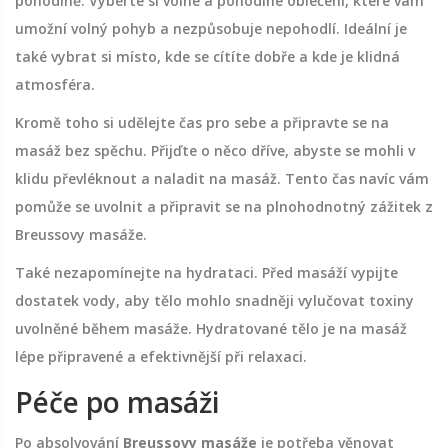
pohodlně. Vyberte si volné a pohodlné oblečení, které vám
umožní volný pohyb a nezpůsobuje nepohodlí. Ideální je
také vybrat si místo, kde se cítíte dobře a kde je klidná
atmosféra.
Kromě toho si udělejte čas pro sebe a připravte se na
masáž bez spěchu. Přijďte o něco dříve, abyste se mohli v
klidu převléknout a naladit na masáž. Tento čas navíc vám
pomůže se uvolnit a připravit se na plnohodnotný zážitek z
Breussovy masáže.
Také nezapomínejte na hydrataci. Před masáží vypijte
dostatek vody, aby tělo mohlo snadněji vylučovat toxiny
uvolněné během masáže. Hydratované tělo je na masáž
lépe připravené a efektivnější při relaxaci.
Péče po masáži
Po absolvování
Breussovy masáže
je potřeba věnovat