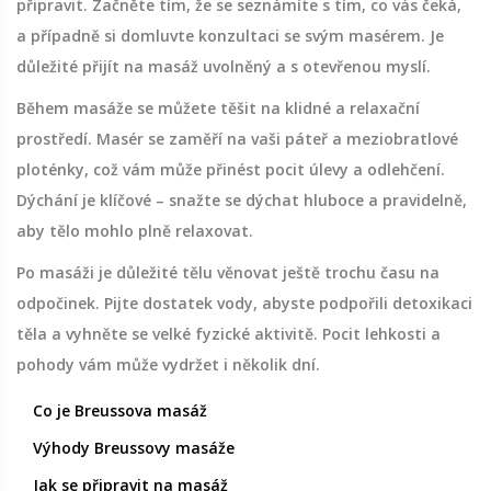
připravit. Začněte tím, že se seznámíte s tím, co vás čeká,
a případně si domluvte konzultaci se svým masérem. Je
důležité přijít na masáž uvolněný a s otevřenou myslí.
Během masáže se můžete těšit na klidné a relaxační
prostředí. Masér se zaměří na vaši páteř a meziobratlové
ploténky, což vám může přinést pocit úlevy a odlehčení.
Dýchání je klíčové – snažte se dýchat hluboce a pravidelně,
aby tělo mohlo plně relaxovat.
Po masáži je důležité tělu věnovat ještě trochu času na
odpočinek. Pijte dostatek vody, abyste podpořili detoxikaci
těla a vyhněte se velké fyzické aktivitě. Pocit lehkosti a
pohody vám může vydržet i několik dní.
Co je Breussova masáž
Výhody Breussovy masáže
Jak se připravit na masáž