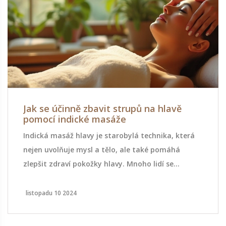
na hlavě
Dornova metoda pro zdraví zad:
průvodce a tipy pro wellness
chnika, která
Objevte Dornovu metodu jako součást 
ké pomáhá
programu. Praktické tipy, zkušenosti a
 lidí se
přínosy pro zdraví zad a prevenci bolest
, což může být
 fyzického
června 27 2025
etody, jak se
ednictvím