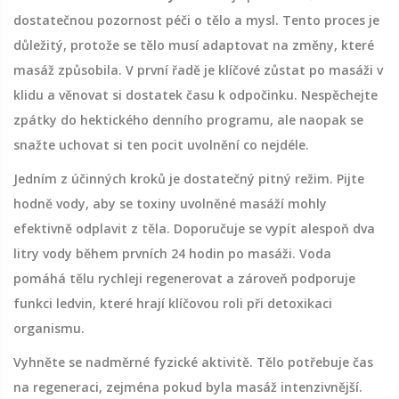
dostatečnou pozornost péči o tělo a mysl. Tento proces je
důležitý, protože se tělo musí adaptovat na změny, které
masáž způsobila. V první řadě je klíčové zůstat po masáži v
klidu a věnovat si dostatek času k odpočinku. Nespěchejte
zpátky do hektického denního programu, ale naopak se
snažte uchovat si ten pocit uvolnění co nejdéle.
Jedním z účinných kroků je dostatečný pitný režim. Pijte
hodně vody, aby se toxiny uvolněné masáží mohly
efektivně odplavit z těla. Doporučuje se vypít alespoň dva
litry vody během prvních 24 hodin po masáži. Voda
pomáhá tělu rychleji regenerovat a zároveň podporuje
funkci ledvin, které hrají klíčovou roli při detoxikaci
organismu.
Vyhněte se nadměrné fyzické aktivitě. Tělo potřebuje čas
na regeneraci, zejména pokud byla masáž intenzivnější.