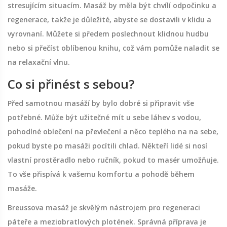
stresujícím situacím. Masáž by měla být chvílí odpočinku a
regenerace, takže je důležité, abyste se dostavili v klidu a
vyrovnaní. Můžete si předem poslechnout klidnou hudbu
nebo si přečíst oblíbenou knihu, což vám pomůže naladit se
na relaxační vlnu.
Co si přinést s sebou?
Před samotnou masáží by bylo dobré si připravit vše
potřebné. Může být užitečné mít u sebe láhev s vodou,
pohodlné oblečení na převlečení a něco teplého na na sebe,
pokud byste po masáži pocítili chlad. Někteří lidé si nosí
vlastní prostěradlo nebo ručník, pokud to masér umožňuje.
To vše přispívá k vašemu komfortu a pohodě během
masáže.
Breussova masáž je skvělým nástrojem pro regeneraci
páteře a meziobratlových plotének. Správná příprava je