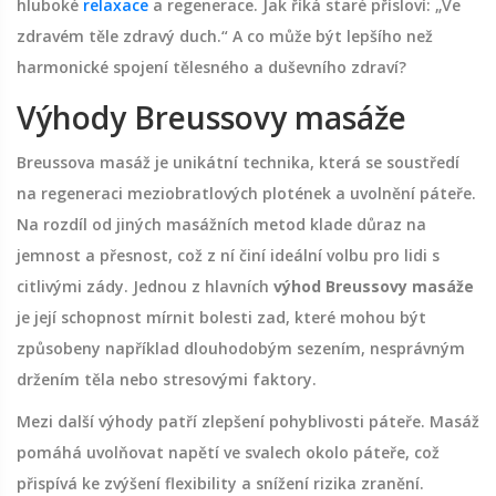
hluboké
relaxace
a regenerace. Jak říká staré přísloví: „Ve
zdravém těle zdravý duch.“ A co může být lepšího než
harmonické spojení tělesného a duševního zdraví?
Výhody Breussovy masáže
Breussova masáž je unikátní technika, která se soustředí
na regeneraci meziobratlových plotének a uvolnění páteře.
Na rozdíl od jiných masážních metod klade důraz na
jemnost a přesnost, což z ní činí ideální volbu pro lidi s
citlivými zády. Jednou z hlavních
výhod Breussovy masáže
je její schopnost mírnit bolesti zad, které mohou být
způsobeny například dlouhodobým sezením, nesprávným
držením těla nebo stresovými faktory.
Mezi další výhody patří zlepšení pohyblivosti páteře. Masáž
pomáhá uvolňovat napětí ve svalech okolo páteře, což
přispívá ke zvýšení flexibility a snížení rizika zranění.