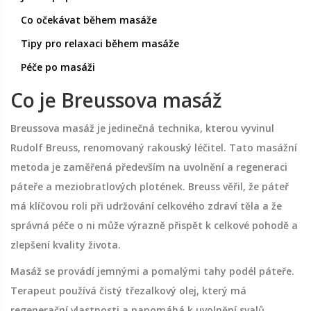
Co očekávat během masáže
Tipy pro relaxaci během masáže
Péče po masáži
Co je Breussova masáž
Breussova masáž je jedinečná technika, kterou vyvinul
Rudolf Breuss, renomovaný rakouský léčitel. Tato masážní
metoda je zaměřená především na uvolnění a regeneraci
páteře a meziobratlových plotének. Breuss věřil, že páteř
má klíčovou roli při udržování celkového zdraví těla a že
správná péče o ni může výrazně přispět k celkové pohodě a
zlepšení kvality života.
Masáž se provádí jemnými a pomalými tahy podél páteře.
Terapeut používá čistý třezalkový olej, který má
regenerační vlastnosti a napomáhá k uvolnění svalů.