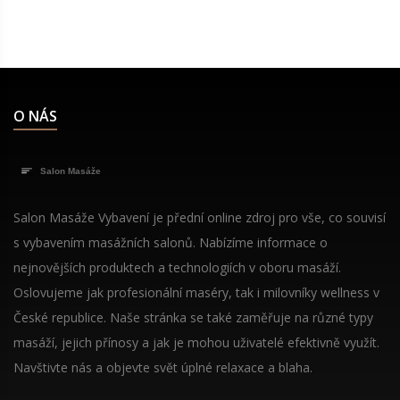
aktické tipy
avy. Technika
máhá snižovat
kožky.
O NÁS
Salon Masáže Vybavení je přední online zdroj pro vše, co souvisí
s vybavením masážních salonů. Nabízíme informace o
nejnovějších produktech a technologiích v oboru masáží.
Oslovujeme jak profesionální maséry, tak i milovníky wellness v
České republice. Naše stránka se také zaměřuje na různé typy
masáží, jejich přínosy a jak je mohou uživatelé efektivně využít.
Navštivte nás a objevte svět úplné relaxace a blaha.