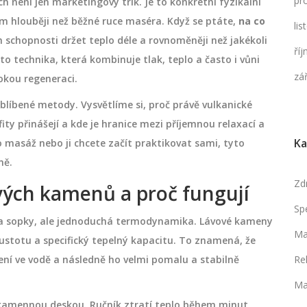
pr
není jen marketingový trik. Je to konkrétní fyzikální
em hlouběji než běžné ruce maséra. Když se ptáte,
na co
li
ich schopnosti držet teplo déle a rovnoměněji než jakékoli
ří
to technika, která kombinuje tlak, teplo a často i vůni
zá
okou regeneraci.
líbené metody. Vysvětlíme si, proč právě vulkanické
ity přinášejí a kde je hranice mezi příjemnou relaxací a
Ka
masáž nebo ji chcete začít praktikovat sami, tyto
ně.
Zd
ových kamenů a proč fungují
Sp
íla sopky, ale jednoduchá termodynamika. Lávové kameny
Ma
ustotu a specifický tepelný kapacitu. To znamená, že
ení ve vodě a následně ho velmi pomalu a stabilně
Re
Ma
 kamennou deskou. Ručník ztratí teplo během minut,