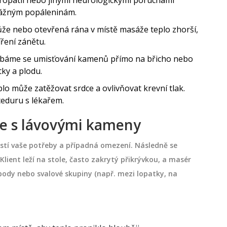
ropatií nebo jinými neurologickými poruchami
k vážným popáleninám.
ůže nebo otevřená rána v místě masáže teplo zhorší,
íření zánětu.
ýbáme se umisťování kamenů přímo na břicho nebo
tky a plodu.
lo může zatěžovat srdce a ovlivňovat krevní tlak.
ceduru s lékařem.
ace s lávovými kameny
istí vaše potřeby a případná omezení. Následně se
Klient leží na stole, často zakrytý přikrývkou, a masér
body nebo svalové skupiny (např. mezi lopatky, na