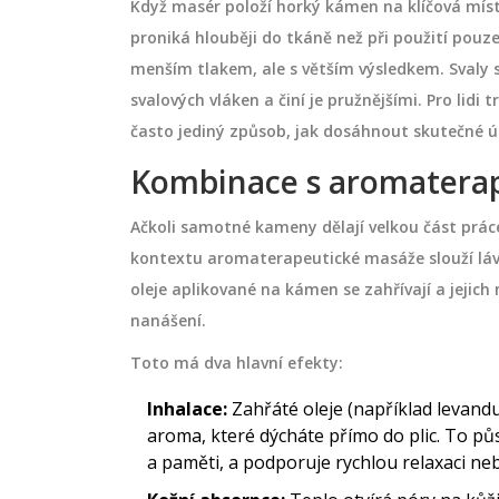
Když masér položí horký kámen na klíčová místa
proniká hlouběji do tkáně než při použití pou
menším tlakem, ale s větším výsledkem. Svaly se
svalových vláken a činí je pružnějšími. Pro lidi 
ová masáž tak
Aromaterapeutická masáž:
laxace a péče o
Nejlepší techniky a tipy
často jediný způsob, jak dosáhnout skutečné ú
ní jen o vůni.
Ahoj! Já jsem tu zase se super tip
Kombinace s aromaterapi
o, kakaové máslo a
všechny milovníky wellness. Dnes 
Ačkoli samotné kameny dělají velkou část práce,
uvolňují svaly,
podíváme na nejlepší techniky a t
kontextu aromaterapeutické masáže slouží lávov
jí stres. Přečtěte si,
aromaterapeutickou masáž. Příj
oleje aplikované na kámen se zahřívají a jejich
 tak účinná.
provoněné esenciální oleje, správn
listopadu 25 2023
nanášení.
techniky a uklidňující atmosféra, 
základy tohoto úžasného wellnes
Toto má dva hlavní efekty:
rituálu. Přidejte se ke mně a dozví
Inhalace:
Zahřáté oleje (například levandu
jak si naplno užít a využít léčivé sí
aroma, které dýcháte přímo do plic. To p
aromaterapie.
a paměti, a podporuje rychlou relaxaci n