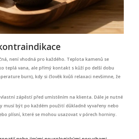
kontraindikace
čná, není vhodná pro každého. Teplota kamenů se
ko teplá vana, ale přímý kontakt s kůží po delší dobu
erature burn), kdy si člověk kvůli relaxaci nevšimne, že
vlastní zápěstí před umístěním na klienta. Dále je nutné
y musí být po každém použití důkladně vyvařeny nebo
nebo plísní, které se mohou usazovat v pórech horniny.