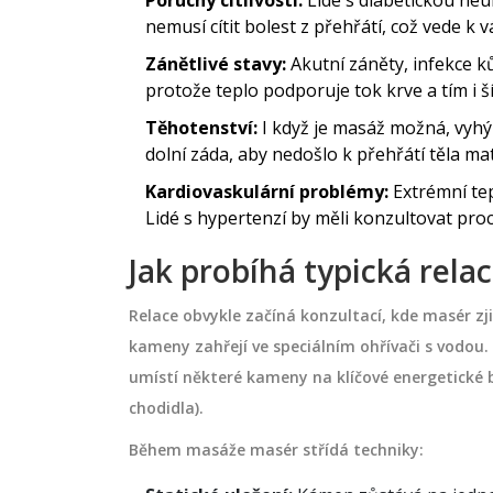
Poruchy citlivosti:
Lidé s diabetickou neu
nemusí cítit bolest z přehřátí, což vede 
Zánětlivé stavy:
Akutní záněty, infekce k
protože teplo podporuje tok krve a tím i š
Těhotenství:
I když je masáž možná, vyh
dolní záda, aby nedošlo k přehřátí těla ma
Kardiovaskulární problémy:
Extrémní tep
Lidé s hypertenzí by měli konzultovat pro
Jak probíhá typická rel
Relace obvykle začíná konzultací, kde masér zj
kameny zahřejí ve speciálním ohřívači s vodou. 
umístí některé kameny na klíčové energetické 
chodidla).
Během masáže masér střídá techniky: