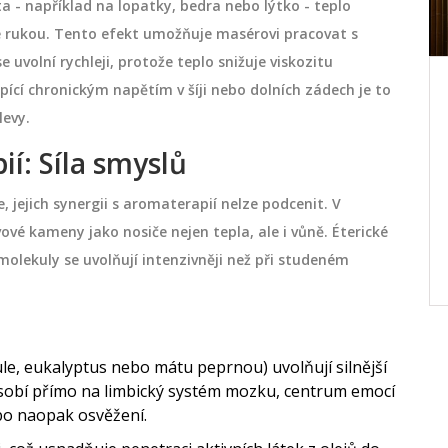
 - například na lopatky, bedra nebo lýtko - teplo
ze rukou. Tento efekt umožňuje masérovi pracovat s
 uvolní rychleji, protože teplo snižuje viskozitu
trpící chronickým napětím v šíji nebo dolních zádech je to
Jak lymfatická masáž pomáhá
při léčbě lymfedému
levy.
y pro
Ahoj, dnes se podíváme na pozitivní
í: Síla smyslů
se
účinky lymfatické masáže při léčbě
 jejich synergii s aromaterapií nelze podcenit. V
ipy pro
lymfedému. Lymfatická masáž může
é kameny jako nosiče nejen tepla, ale i vůně. Éterické
emně
značně zlepšit kvalitu vašeho života,
 molekuly se uvolňují intenzivněji než při studeném
é
pokud trpíte tímto onemocněním. Povím
listopadu 18 2023
to jsou
vám, jak tato masáž funguje, proč je tak
s
účinná a jaké jsou její další výhody. Je to
te se,
něco, co musíme vědět a co může
le, eukalyptus nebo mátu peprnou) uvolňují silnější
ly
pomoci mnohým lidem zlepšit jejich
ůsobí přímo na limbický systém mozku, centrum emocí
zdravotní stav.
ebo naopak osvěžení.