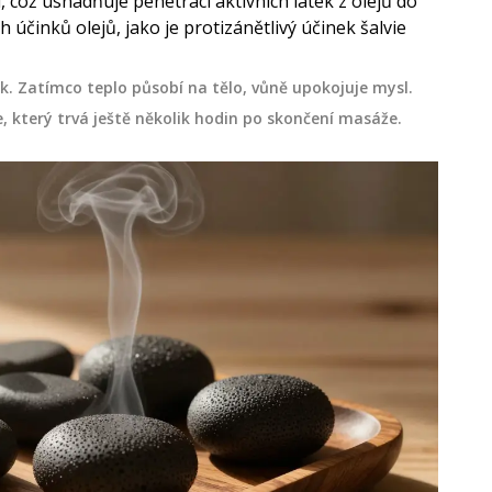
, což usnadňuje penetraci aktivních látek z olejů do
h účinků olejů, jako je protizánětlivý účinek šalvie
k. Zatímco teplo působí na tělo, vůně upokojuje mysl.
, který trvá ještě několik hodin po skončení masáže.