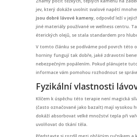
Známý pocit těžkých, teplých kamenů na zádech 
jev, který dokáže uvolnit svalové napětí mnoh
jsou dobré lávové kameny
, odpověď leží v jej
jiné materiály používané ve wellness centru. Ta
éterických olejů, se stala standardem pro hlub
V tomto článku se podíváme pod povrch této ob
horniny fungují tak dobře, jaké zdravotní benef
nebezpečným popálením. Pokud plánujete tuto 
informace vám pomohou rozhodnout se správ
Fyzikální vlastnosti láv
Klíčem k úspěchu této terapie není magická s
(často označované jako bazalt) mají vysokou h
dokáží absorbovat velké množství tepla při vař
uvolňovat do tkání těla.
Představte si rozdíl mezi ohřátým ručníkem a