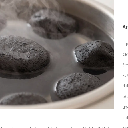
Ar
sr
če
če
kv
du
bř
ún
le