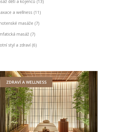
sáž dětí a kojenců
(13)
laxace a wellness
(11)
hotenské masáže
(7)
mfatická masáž
(7)
otní styl a zdraví
(6)
ZDRAVÍ A WELLNESS
SPECIFICK