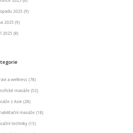
osince 2025
(6)
stopadu 2025
(9)
jna 2025
(9)
ří 2025
(8)
tegorie
raví a wellness
(78)
ecifické masáže
(52)
sáže z Asie
(28)
habilitační masáže
(18)
sážní techniky
(15)