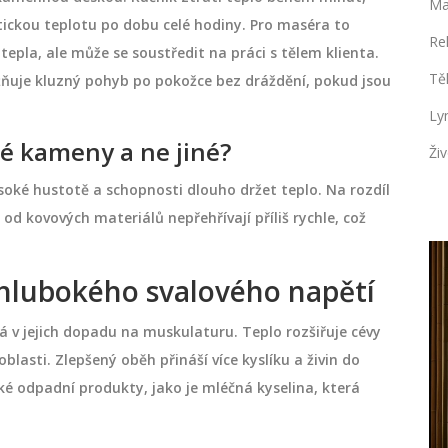
Ma
ckou teplotu po dobu celé hodiny. Pro maséra to
Re
pla, ale může se soustředit na práci s tělem klienta.
Tě
ňuje kluzný pohyb po pokožce bez dráždění, pokud jsou
Ly
vé kameny a ne jiné?
Živ
ysoké hustotě a schopnosti dlouho držet teplo. Na rozdíl
 od kovových materiálů nepřehřívají příliš rychle, což
ZDRAVÍ A WELLNESS
 hlubokého svalového napětí
 v jejich dopadu na muskulaturu. Teplo rozšiřuje cévy
oblasti. Zlepšený oběh přináší více kyslíku a živin do
 odpadní produkty, jako je mléčná kyselina, která