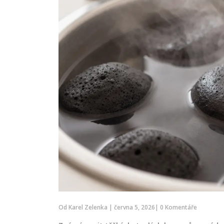
Od
Karel Zelenka
|
června 5, 2026
|
0 Komentáře