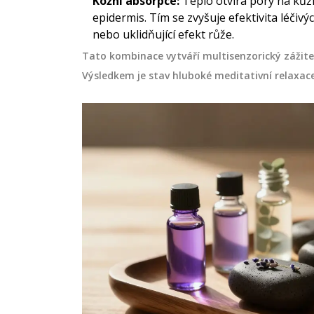
Kožní absorpce:
Teplo otvírá póry na kůži
epidermis. Tím se zvyšuje efektivita léčivýc
nebo uklidňující efekt růže.
Tato kombinace vytváří multisenzorický zážite
Výsledkem je stav hluboké meditativní relaxace