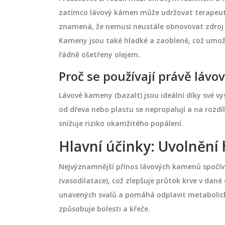
zatímco lávový kámen může udržovat terapeuti
znamená, že nemusí neustále obnovovat zdroj te
Kameny jsou také hladké a zaoblené, což umož
řádně ošetřeny olejem.
Proč se používají právě lávo
Lávové kameny (bazalt) jsou ideální díky své v
od dřeva nebo plastu se nepropalují a na rozdíl
snižuje riziko okamžitého popálení.
RELAXACE A WELLNESS
Hlavní účinky: Uvolnění
Nejvýznamnější přínos lávových kamenů spočívá
(vasodilatace), což zlepšuje průtok krve v dané 
unavených svalů a pomáhá odplavit metabolické
způsobuje bolesti a křeče.