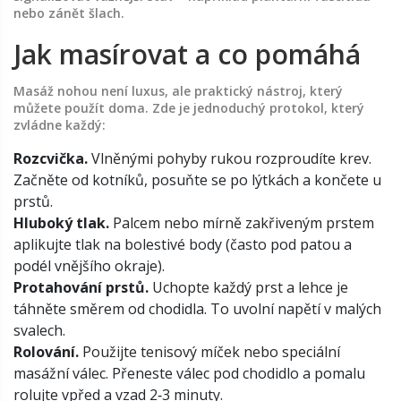
nebo zánět šlach.
Jak masírovat a co pomáhá
Masáž nohou není luxus, ale praktický nástroj, který
můžete použít doma. Zde je jednoduchý protokol, který
zvládne každý:
Rozcvička.
Vlněnými pohyby rukou rozproudíte krev.
Začněte od kotníků, posuňte se po lýtkách a končete u
prstů.
Hluboký tlak.
Palcem nebo mírně zakřiveným prstem
aplikujte tlak na bolestivé body (často pod patou a
podél vnějšího okraje).
Protahování prstů.
Uchopte každý prst a lehce je
táhněte směrem od chodidla. To uvolní napětí v malých
svalech.
Rolování.
Použijte tenisový míček nebo speciální
masážní válec. Přeneste válec pod chodidlo a pomalu
rolujte vpřed a vzad 2‑3 minuty.