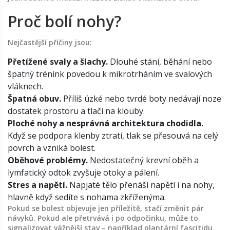
Proč bolí nohy?
Nejčastější příčiny jsou:
Přetížené svaly a šlachy.
Dlouhé stání, běhání nebo
špatný trénink povedou k mikrotrháním ve svalových
vláknech.
Špatná obuv.
Příliš úzké nebo tvrdé boty nedávají noze
dostatek prostoru a tlačí na klouby.
Ploché nohy a nesprávná architektura chodidla.
Když se podpora klenby ztratí, tlak se přesouvá na celý
povrch a vzniká bolest.
Oběhové problémy.
Nedostatečný krevní oběh a
lymfatický odtok zvyšuje otoky a pálení.
Stres a napětí.
Napjaté tělo přenáší napětí i na nohy,
hlavně když sedíte s nohama zkříženýma.
Pokud se bolest objevuje jen příležitě, stačí změnit pár
návyků. Pokud ale přetrvává i po odpočinku, může to
signalizovat vážnější stav – například plantární fascitidu