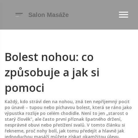
Bolest nohou: co
způsobuje a jak si
pomoci
Každý, kdo stráví den na nohou, zná ten nepříjemný pocit
po únavě – tupou nebo píchavou bolest, která se ráno jako
výpustka rozlije po celém chodidle. Není to jen „starost o
starý člověk", ale často první příznak špatného držení,
nesprávné obuvi nebo přetížení svalů. V tomto článku si
řekneme, proč nohy bolí, jak tomu předejít a hlavně jak
jednoduchou masáží můžete získat okamžitou úlevu.