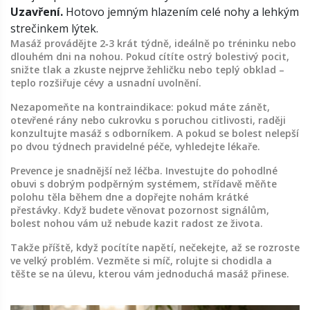
Uzavření.
Hotovo jemným hlazením celé nohy a lehkým
strečinkem lýtek.
Masáž provádějte 2‑3 krát týdně, ideálně po tréninku nebo
dlouhém dni na nohou. Pokud cítíte ostrý bolestivý pocit,
snižte tlak a zkuste nejprve žehličku nebo teplý obklad –
teplo rozšiřuje cévy a usnadní uvolnění.
Nezapomeňte na kontraindikace: pokud máte zánět,
otevřené rány nebo cukrovku s poruchou citlivosti, raději
konzultujte masáž s odborníkem. A pokud se bolest nelepší
po dvou týdnech pravidelné péče, vyhledejte lékaře.
Prevence je snadnější než léčba. Investujte do pohodlné
obuvi s dobrým podpěrným systémem, střídavě měňte
polohu těla během dne a dopřejte nohám krátké
přestávky. Když budete věnovat pozornost signálům,
bolest nohou vám už nebude kazit radost ze života.
Takže příště, když pocítíte napětí, nečekejte, až se rozroste
ve velký problém. Vezměte si míč, rolujte si chodidla a
těšte se na úlevu, kterou vám jednoduchá masáž přinese.