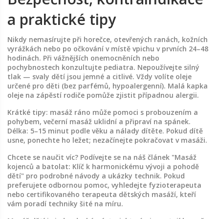
a praktické tipy
Nikdy nemasírujte při horečce, otevřených ranách, kožních
vyrážkách nebo po očkování v místě vpichu v prvních 24–48
hodinách. Při vážnějších onemocněních nebo
pochybnostech konzultujte pediatra. Nepoužívejte silný
tlak — svaly dětí jsou jemné a citlivé. Vždy volíte oleje
určené pro děti (bez parfémů, hypoalergenní). Malá kapka
oleje na zápěstí rodiče pomůže zjistit případnou alergii.
Krátké tipy: masáž ráno může pomoci s probouzením a
pohybem, večerní masáž uklidní a připraví na spánek.
Délka: 5–15 minut podle věku a nálady dítěte. Pokud dítě
usne, ponechte ho ležet; nezačínejte pokračovat v masáži.
Chcete se naučit víc? Podívejte se na náš článek "Masáž
kojenců a batolat: Klíč k harmonickému vývoji a pohodě
dětí" pro podrobné návody a ukázky technik. Pokud
preferujete odbornou pomoc, vyhledejte fyzioterapeuta
nebo certifikovaného terapeuta dětských masáží, kteří
vám poradí techniky šité na míru.