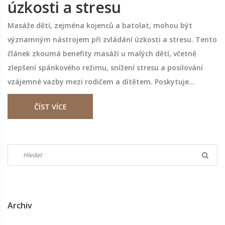
úzkosti a stresu
Masáže dětí, zejména kojenců a batolat, mohou být
významným nástrojem při zvládání úzkosti a stresu. Tento
článek zkoumá benefity masáží u malých dětí, včetně
zlepšení spánkového režimu, snížení stresu a posilování
vzájemné vazby mezi rodičem a dítětem. Poskytuje
praktické tipy na to, jak masáže provádět bezpečně a
ČÍST VÍCE
efektivně doma. Díky citlivému přístupu mohou rodiče
pomoci svým dětem cítit se více uvolněně a zklidněně.
Tento návod je vhodný pro každého rodiče, který hledá
způsoby, jak zlepšit pohodu svých dětí.
Archiv