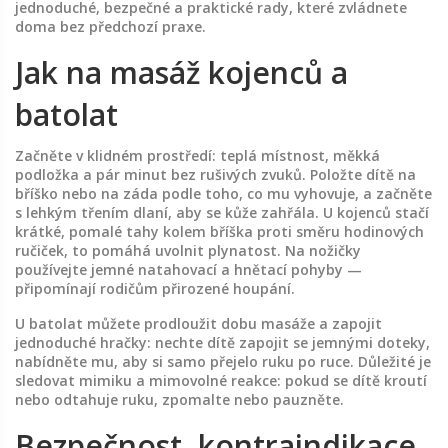
jednoduché, bezpečné a praktické rady, které zvládnete
doma bez předchozí praxe.
Jak na masáž kojenců a
batolat
Začněte v klidném prostředí: teplá místnost, měkká
podložka a pár minut bez rušivých zvuků. Položte dítě na
bříško nebo na záda podle toho, co mu vyhovuje, a začněte
s lehkým třením dlaní, aby se kůže zahřála. U kojenců stačí
krátké, pomalé tahy kolem bříška proti směru hodinových
ručiček, to pomáhá uvolnit plynatost. Na nožičky
používejte jemné natahovací a hnětací pohyby —
připomínají rodičům přirozené houpání.
U batolat můžete prodloužit dobu masáže a zapojit
jednoduché hračky: nechte dítě zapojit se jemnými doteky,
nabídněte mu, aby si samo přejelo ruku po ruce. Důležité je
sledovat mimiku a mimovolné reakce: pokud se dítě kroutí
nebo odtahuje ruku, zpomalte nebo pauzněte.
Bezpečnost, kontraindikace