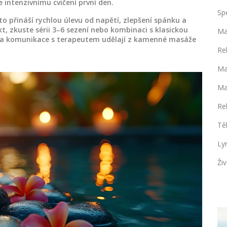
e intenzivnímu cvičení první den.
Sp
o přináší rychlou úlevu od napětí, zlepšení spánku a
t, zkuste sérii 3–6 sezení nebo kombinaci s klasickou
Ma
e a komunikace s terapeutem udělají z kamenné masáže
Re
Ma
Ma
Re
Tě
Ly
Živ
ZDRAVÍ A WELLNESS