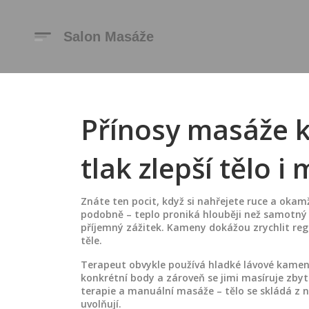
Přínosy masáže k
tlak zlepší tělo i 
Znáte ten pocit, když si nahřejete ruce a oka
podobně – teplo proniká hlouběji než samotný tl
příjemný zážitek. Kameny dokážou zrychlit regen
těle.
Terapeut obvykle používá hladké lávové kameny
konkrétní body a zároveň se jimi masíruje zby
terapie a manuální masáže – tělo se skládá z na
uvolňují.