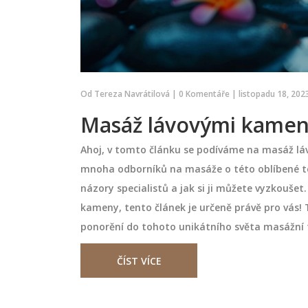
Od
Tereza Navrátilová
|
0 Komentáře
|
listopadu 18, 202
Masáž lávovými kameny:
Ahoj, v tomto článku se podíváme na masáž lá
mnoha odborníků na masáže o této oblíbené tec
áž pro zlepšení
Aromaterapeutická masáž 
názory specialistů a jak si ji můžete vyzkoušet.
účinná pomoc při bolestec
kameny, tento článek je určeně právě pro vás! 
hlavy
, že vám mohu
Aromaterapeutická masáž s
ponorění do tohoto unikátního světa masážní 
ejúčinnějších
esenciálními oleji jako lavanda, m
koncentraci -
eukalyptus pomáhá zmírnit napě
ČÍST VÍCE
V tomto článku se
bolesti hlavy bez léků. Vědecky o
osti a vysvětlím, jak
metoda, kterou můžete dělat i d
listopadu 16 2025