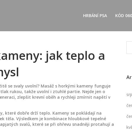
HRBÁNÍ PSA
KÓD 06
ameny: jak teplo a
mysl
Ar
mžitě se svaly uvolní? Masáž s horkými kameny funguje
ak rukou, takže uvolní i ztuhlé partie. Nejde jen o
sr
eraci, zlepšit krevní oběh a rychleji zmírnit napětí v
če
, které dobře drží teplo. Kameny se pokládají na
če
tek těla. Výsledkem je kombinace hloubkové tepelné
pjatých svalů, které se při ohřevu snadněji protahují a
kv