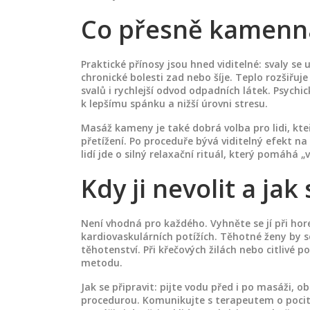
Co přesně kamenn
Praktické přínosy jsou hned viditelné: svaly se 
chronické bolesti zad nebo šíje. Teplo rozšiřuje
svalů i rychlejší odvod odpadních látek. Psychi
k lepšímu spánku a nižší úrovni stresu.
Masáž kameny je také dobrá volba pro lidi, kt
přetížení. Po proceduře bývá viditelný efekt n
lidí jde o silný relaxační rituál, který pomáhá
Kdy ji nevolit a jak
Není vhodná pro každého. Vyhněte se jí při ho
kardiovaskulárních potížích. Těhotné ženy by 
těhotenství. Při křečových žilách nebo citlivé p
metodu.
Jak se připravit: pijte vodu před i po masáži, o
procedurou. Komunikujte s terapeutem o pocitu