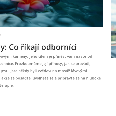
3
 Co říkají odborníci
vovými kameny. Jeho cílem je přinést vám nazor od
hnice. Prozkoumáme její přínosy, jak se provádí,
jako
Zdravotní masáže pro sportovce:
 Jestli jste někdy byli zvědaví na masáž lávovými
h
Kompletní průvodce k
Takže se posaďte, uvolněte se a připravte se na hluboké
optimalizaci výkonu
Zdravotní masáže nabízejí sportovcům
terapie.
entol a
řadu přínosů, od zlepšení regenerace
ťové
svalů, přes zvýšení flexibility až po
věřená
prevenci zranění. Tento článek se zabývá
oma.
klíčovými výhodami zdravotní masáže
dubna 13 2024