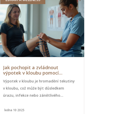
Jak pochopit a zvládnout
Indická m
výpotek v kloubu pomocí
metoda pr
tejpování
Výpotek v kloubu je hromadění tekutiny
Indická masá
v kloubu, což může být důsledkem
metoda, kte
úrazu, infekce nebo zánětlivého
zlepšit spán
onemocnění. Tejpování představuje
Věda potvrzu
jednu z účinných metod, jak zmírnit
krevní oběh
ledna 10 2025
března 6 2026