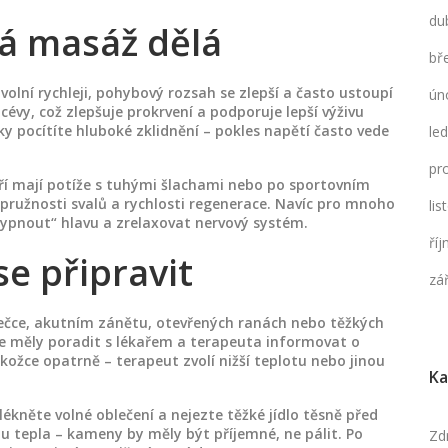
du
á masáž dělá
bř
uvolní rychleji, pohybový rozsah se zlepší a často ustoupí
ún
 cévy, což zlepšuje prokrvení a podporuje lepší výživu
cky pocítíte hluboké zklidnění – pokles napětí často vede
le
pr
eří mají potíže s tuhými šlachami nebo po sportovním
a pružnosti svalů a rychlosti regenerace. Navíc pro mnoho
li
 „vypnout“ hlavu a zrelaxovat nervový systém.
ří
 se připravit
zá
rečce, akutním zánětu, otevřených ranách nebo těžkých
se měly poradit s lékařem a terapeuta informovat o
okožce opatrně – terapeut zvolí nižší teplotu nebo jinou
Ka
blékněte volné oblečení a nejezte těžké jídlo těsně před
 tepla – kameny by měly být příjemné, ne pálit. Po
Zd