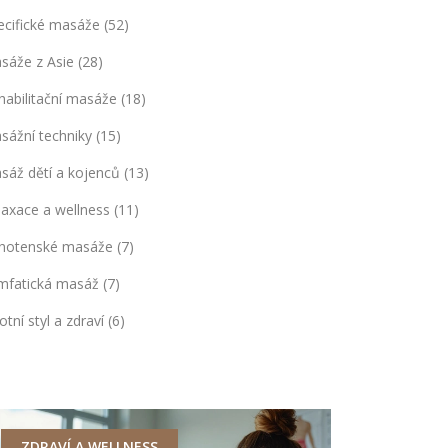
ecifické masáže
(52)
sáže z Asie
(28)
habilitační masáže
(18)
sážní techniky
(15)
sáž dětí a kojenců
(13)
laxace a wellness
(11)
hotenské masáže
(7)
mfatická masáž
(7)
otní styl a zdraví
(6)
ZDRAVÍ A WELLNESS
MASÁŽE Z 