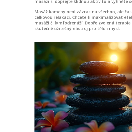
masáži si dopřejte klidnou aktivitu a vyhněte s
Masáž kameny není zázrak na všechno, ale čast
celkovou relaxaci. Chcete-li maximalizovat efek
masáží či lymfodrenáží. Dobře zvolená terapi
skutečně užitečný nástroj pro tělo i mysl.
S
ZDRAVÍ A WELLNESS