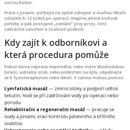
ostrou bolest.
Práce s jizvami: počkejte na úplné zahojení a souhlas lékaře
(obvykle 6–12 týdnů po operaci). Nejprve jemné kruhové
pohyby a pak postupné „zvedání“ jizvy prsty, čímž
zabráníte zanoření a ztuhnutí podkoží.
Kdy zajít k odborníkovi a
která procedura pomůže
Pokud doma náprava nepomáhá, nebo máte dlouhodobou
bolest, viditelný otok, nebo podezření na kýlu, objednejte
se k fyzioterapeutovi nebo lékaři. V salonu mohou pomoci:
Lymfatická masáž
— zmírní otoky a podpoří odtok
tekutin, hodí se při zadržování vody po operaci nebo
porodu.
Rehabilitační a regenerační masáž
— pracuje se
svaly a jizvami, vrací kontrolu pánevního a břišního
svalstva.