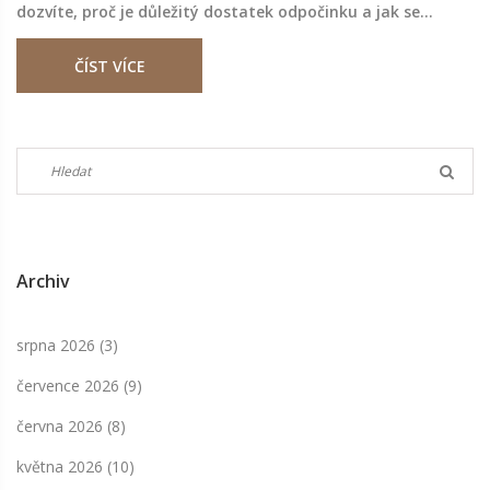
dozvíte, proč je důležitý dostatek odpočinku a jak se
vypořádat s diastázou. Konečně, prozkoumáme několik
ČÍST VÍCE
přírodních metod, které vám pomohou na cestě k vaší
obnovené postavě.
Archiv
srpna 2026
(3)
července 2026
(9)
června 2026
(8)
května 2026
(10)