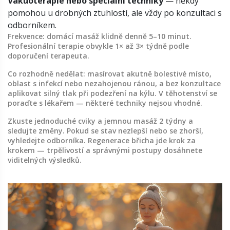
Vakuoterapie nebo speciální techniky
— někdy
pomohou u drobných ztuhlostí, ale vždy po konzultaci s
odborníkem.
Frekvence: domácí masáž klidně denně 5–10 minut.
Profesionální terapie obvykle 1× až 3× týdně podle
doporučení terapeuta.
Co rozhodně nedělat: masírovat akutně bolestivé místo,
oblast s infekcí nebo nezahojenou ránou, a bez konzultace
aplikovat silný tlak při podezření na kýlu. V těhotenství se
poraďte s lékařem — některé techniky nejsou vhodné.
Zkuste jednoduché cviky a jemnou masáž 2 týdny a
sledujte změny. Pokud se stav nezlepší nebo se zhorší,
vyhledejte odborníka. Regenerace břicha jde krok za
krokem — trpělivostí a správnými postupy dosáhnete
viditelných výsledků.