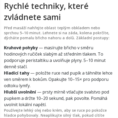
Rychlé techniky, které
zvládnete sami
Před masáží nahřejte oblast teplým obkladem nebo
sprchou 5–10 minut. Lehnete si na záda, kolena pokrčíte,
dýcháte pomalu břicho nahoru a dolů. Základní postupy:
Kruhové pohyby
— masírujte břicho v směru
hodinových ručiček slabým až středním tlakem. To
podporuje peristaltiku a uvolňuje plyny. 5–10 minut
denně stačí.
Hladící tahy
— položte ruce nad pupík a táhněte lehce
ven směrem k bokům. Opakujte 10–15× pro podporu
odtoku lymfy.
Hlubší uvolnění
— prsty mírně vtlačujte svalstvo pod
pupkem a držte 10–20 sekund, pak povolte. Pomáhá
uvolnit lokální napětí.
Používejte lehký olej nebo krém, aby se ruce po pokožce
hladce pohybovaly. Neaplikujte silný tlak, pokud cítíte