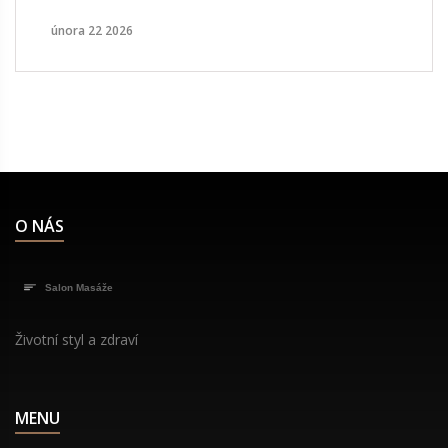
stres.
února 22 2026
O NÁS
Životní styl a zdraví
MENU