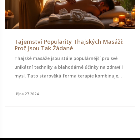
Tajemství Popularity Thajských Masáží:
Proč Jsou Tak Žádané
Thajské masáže jsou stále populárnější pro své
unikátní techniky a blahodárné účinky na zdraví i
mysl. Tato starověká forma terapie kombinuje
prvky akupresury, jógy a reflexologie pro
kompletní relaxaci a regeneraci. Zjistěte, proč lidé
října 27 2024
po celém světě vyhledávají thajské masáže a jak
mohou prospět vašemu životnímu stylu. Článek se
věnuje jejich historickému významu, účinnosti a
tipům, jak najít kvalitní maséra ve vašem okolí.