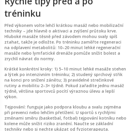
Rychlé tipy před a po
tréninku
Před výkonem volte lehčí krátkou masáž nebo mobilizační
techniky – jde hlavně o aktivaci a zvýšení průtoku krve.
Hluboké masáže těsně před závodem mohou svaly spíš
ztahat, takže je odložte. Po tréninku zaměřte regeneraci
na odplavení metabolitů: 10–20 minut lehké regenerační
masáže nebo lymfatické drenáže pomůže snížit bolest a
zrychlí návrat do normy.
Krátké konkrétní kroky: 1) 5–10 minut lehké masáže stehen
a lýtek po intenzivním tréninku; 2) studený sprchový střik
na konci pro snížení zánětu; 3) pravidelné strečinkové
rutiny a mobilitu 2–3× týdně. Pokud zařadíte jednu masáž
týdně, většina sportovců pocítí výraznou úlevu a lepší
výkon.
Tejpování: funguje jako podpora kloubu a svalu zejména
při prevenci nebo lehčím přetížení. U sportů s rychlými
změnami směru (basketbal, fotbal) tejpování kotníku nebo
kolene může snížit riziko zranění. Naučte se základní
techniky nebo si nechte ukázat od fyzioterapeuta.