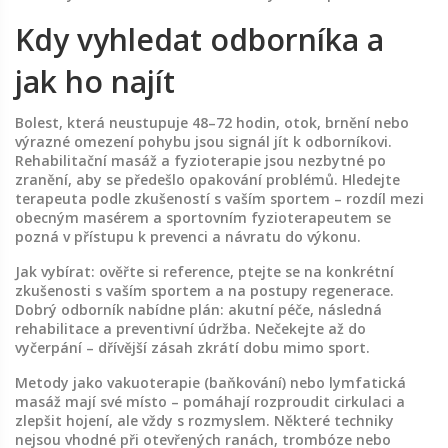
Kdy vyhledat odborníka a
jak ho najít
Bolest, která neustupuje 48–72 hodin, otok, brnění nebo
výrazné omezení pohybu jsou signál jít k odborníkovi.
Rehabilitační masáž a fyzioterapie jsou nezbytné po
zranění, aby se předešlo opakování problémů. Hledejte
terapeuta podle zkušeností s vaším sportem – rozdíl mezi
obecným masérem a sportovním fyzioterapeutem se
pozná v přístupu k prevenci a návratu do výkonu.
Jak vybírat: ověřte si reference, ptejte se na konkrétní
zkušenosti s vaším sportem a na postupy regenerace.
Dobrý odborník nabídne plán: akutní péče, následná
rehabilitace a preventivní údržba. Nečekejte až do
vyčerpání – dřívější zásah zkrátí dobu mimo sport.
Metody jako vakuoterapie (baňkování) nebo lymfatická
masáž mají své místo – pomáhají rozproudit cirkulaci a
zlepšit hojení, ale vždy s rozmyslem. Některé techniky
nejsou vhodné při otevřených ranách, trombóze nebo