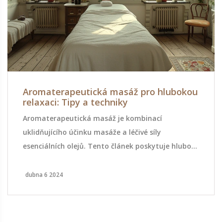
Aromaterapeutická masáž pro hlubokou
relaxaci: Tipy a techniky
Aromaterapeutická masáž je kombinací
uklidňujícího účinku masáže a léčivé síly
esenciálních olejů. Tento článek poskytuje hluboký
pohled do technik a benefitů aromaterapeutické
masáže. Seznamte se s typy esenciálních olejů
dubna 6 2024
vhodných pro různé potřeby a nálady a objevte,
jak správně kombinovat masáž a aromaterapii
pro maximální uvolnění a regeneraci těla i mysli.