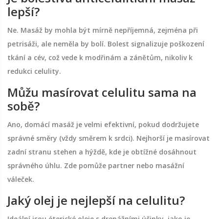
lepší?
Ne. Masáž by mohla být mírně nepříjemná, zejména při
petrisáži, ale neměla by bolí. Bolest signalizuje poškození
tkání a cév, což vede k modřinám a zánětům, nikoliv k
redukci celulity.
Můžu masírovat celulitu sama na
sobě?
Ano, domácí masáž je velmi efektivní, pokud dodržujete
správné směry (vždy směrem k srdci). Nejhorší je masírovat
zadní stranu stehen a hýždě, kde je obtížné dosáhnout
správného úhlu. Zde pomůže partner nebo masážní
váleček.
Jaký olej je nejlepší na celulitu?
Ideální jsou éterické oleje s drenážními účinky, jako je