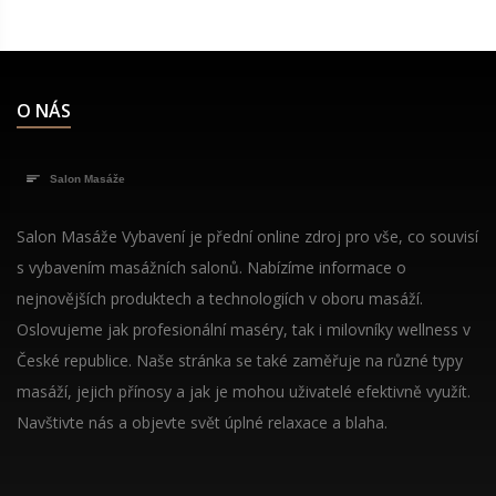
O NÁS
Salon Masáže Vybavení je přední online zdroj pro vše, co souvisí
s vybavením masážních salonů. Nabízíme informace o
nejnovějších produktech a technologiích v oboru masáží.
Oslovujeme jak profesionální maséry, tak i milovníky wellness v
České republice. Naše stránka se také zaměřuje na různé typy
masáží, jejich přínosy a jak je mohou uživatelé efektivně využít.
Navštivte nás a objevte svět úplné relaxace a blaha.