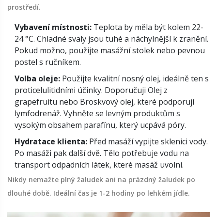
prostředí.
Vybavení místnosti:
Teplota by měla být kolem 22-
24 °C. Chladné svaly jsou tuhé a náchylnější k zranění.
Pokud možno, použijte masážní stolek nebo pevnou
postel s ručníkem.
Volba oleje:
Použijte kvalitní nosný olej, ideálně ten s
proticelulitidními účinky. Doporučuji
Olej z
grapefruitu
nebo
Broskvový olej
, které podporují
lymfodrenáž. Vyhněte se levným produktům s
vysokým obsahem parafínu, který ucpává póry.
Hydratace klienta:
Před masáží vypijte sklenici vody.
Po masáži pak další dvě. Tělo potřebuje vodu na
transport odpadních látek, které masáž uvolní.
Nikdy nemažte plný žaludek ani na prázdný žaludek po
dlouhé době. Ideální čas je 1-2 hodiny po lehkém jídle.