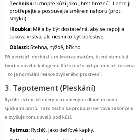
Technika:
Uchopte kůži jako „hrst hroznů“. Lehce ji
protřepejte a posouvejte směrem nahoru (proti
smyku).
Hloubka:
Měla by být dostatečná, aby se zapojila
tuková vrstva, ale nesmí to být bolestivé.
Oblasti:
Stehna, hýždě, břicho.
Při petrisáži dochází k mikrotraumatům, která stimulují
tvorbu nového kolagenu. Kůže může být po masáži červená
- to je normální reakce zvýšeného prokrvení.
3. Tapotement (Pleskání)
Rychlé, rytmické údery okrouhlenými dlaněmi nebo
špičkami prstů. Tato technika probouzí nervové zakončení
a zvyšuje tonus svalů pod kůží.
Rytmus:
Rychlý, jako dešťové kapky.