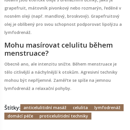
grapefruit, mátovník pivonkový nebo rozmarýn, ředěné v
nosném oleji (např. mandlový, broskvový). Grapefruitový
olej je oblíbený pro svou schopnost podporovat lipolýzu a
lymfodrenáž.
Mohu masírovat celulitu během
menstruace?
Obecně ano, ale intenzitu snižte. Během menstruace je
tělo citlivější a náchylnější k otokům. Agresivní techniky
mohou být nepříjemné. Zaměřte se spíše na jemnou
lymfodrenáž a relaxační pohyby.
Štítky:
anticelulitidní masáž
celulita
lymfodrenáž
domácí péče
proticelulitidní techniky