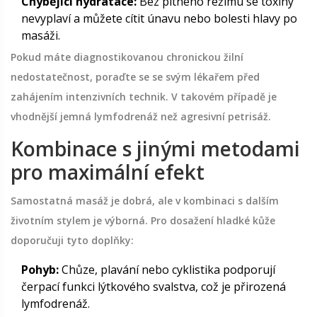
Chybějící hydratace:
Bez pitného režimu se toxiny
nevyplaví a můžete cítit únavu nebo bolesti hlavy po
masáži.
Pokud máte diagnostikovanou chronickou žilní
nedostatečnost, poraďte se se svým lékařem před
zahájením intenzivních technik. V takovém případě je
vhodnější jemná lymfodrenáž než agresivní petrisáž.
Kombinace s jinými metodami
pro maximální efekt
Samostatná masáž je dobrá, ale v kombinaci s dalším
životním stylem je výborná. Pro dosažení hladké kůže
doporučuji tyto doplňky:
Pohyb:
Chůze, plavání nebo cyklistika podporují
čerpací funkci lýtkového svalstva, což je přirozená
lymfodrenáž.