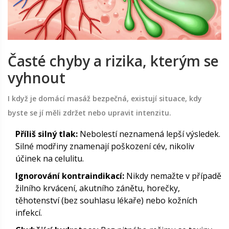
Časté chyby a rizika, kterým se
vyhnout
I když je domácí masáž bezpečná, existují situace, kdy
byste se jí měli zdržet nebo upravit intenzitu.
Příliš silný tlak:
Nebolestí neznamená lepší výsledek.
Silné modřiny znamenají poškození cév, nikoliv
účinek na celulitu.
Ignorování kontraindikací:
Nikdy nemažte v případě
žilního krvácení, akutního zánětu, horečky,
těhotenství (bez souhlasu lékaře) nebo kožních
infekcí.