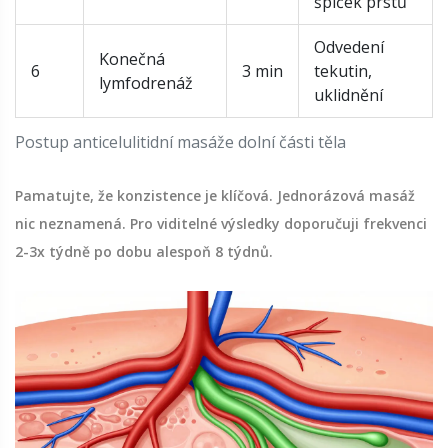
špiček prstů
Odvedení
Konečná
6
3 min
tekutin,
lymfodrenáž
uklidnění
Postup anticelulitidní masáže dolní části těla
Pamatujte, že konzistence je klíčová. Jednorázová masáž
nic neznamená. Pro viditelné výsledky doporučuji frekvenci
2-3x týdně po dobu alespoň 8 týdnů.