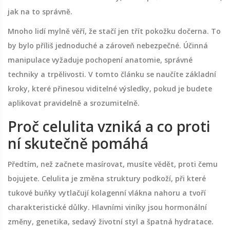
jak na to správně.
Mnoho lidí mylně věří, že stačí jen třít pokožku dočerna. To
by bylo příliš jednoduché a zároveň nebezpečné. Účinná
manipulace vyžaduje pochopení anatomie, správné
techniky a trpělivosti. V tomto článku se naučíte základní
kroky, které přinesou viditelné výsledky, pokud je budete
aplikovat pravidelně a srozumitelně.
Proč celulita vzniká a co proti
ní skutečně pomáhá
Předtím, než začnete masírovat, musíte vědět, proti čemu
bojujete.
Celulita
je
změna struktury podkoží, při které
tukové buňky vytlačují kolagenní vlákna nahoru a tvoří
charakteristické důlky
. Hlavními viníky jsou hormonální
změny, genetika, sedavý životní styl a špatná hydratace.