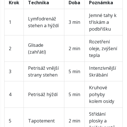
Krok
Technika
Doba
Poznámka
Jemné tahy k
Lymfodrenáž
1
3 min
třískám a
stehen a hýždí
podbřišku
Rozetření
Glisade
2
2 min
oleje, zvýšení
(zahřátí)
tepla
Petrisáž vnější
Intenzivnější
3
5 min
strany stehen
škrábání
Kruhové
4
Petrisáž hýždí
5 min
pohyby
kolem osidy
Střídání
5
Tapotement
2 min
plosky a