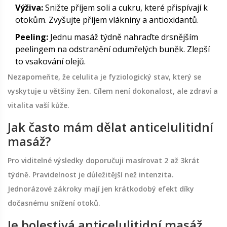
Výživa:
Snižte příjem soli a cukru, které přispívají k
otokům. Zvyšujte příjem vlákniny a antioxidantů.
Peeling:
Jednu masáž týdně nahraďte drsnějším
peelingem na odstranění odumřelých buněk. Zlepší
to vsakování olejů.
Nezapomeňte, že celulita je fyziologický stav, který se
vyskytuje u většiny žen. Cílem není dokonalost, ale zdraví a
vitalita vaší kůže.
Jak často mám dělat anticelulitidní
masáž?
Pro viditelné výsledky doporučuji masírovat 2 až 3krát
týdně. Pravidelnost je důležitější než intenzita.
Jednorázové zákroky mají jen krátkodobý efekt díky
dočasnému snížení otoků.
Je bolestivá anticelulitidní masáž