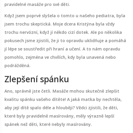
pravidelné masáže pro své děti.
Když jsem poprvé slyšela o tomto u našeho pediatra, byla
jsem trochu skeptická. Moje dcera Kristýna byla vždy
trochu nervózní, když jí někdo cizí dotek. Ale po několika
pokusech jsme zjistili, že ji to opravdu uklidňuje a pomáhá
jí lépe se soustředit při hraní a učení. A to nám opravdu
pomohlo, zejména ve chvílích, kdy byla unavená nebo
podrážděná.
Zlepšení spánku
Ano, správně jste četli. Masáže mohou skutečně zlepšit
kvalitu spánku vašeho dítěte! A jaká matka by nechtěla,
aby její dítě spalo déle a hlouběji? Vědci zjistili, že děti,
které byly pravidelně masírovány, měly výrazně lepší
spánek než děti, které nebyly masírovány.