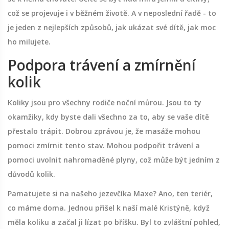
což se projevuje i v běžném životě. A v neposlední řadě - to
je jeden z nejlepších způsobů, jak ukázat své dítě, jak moc
ho milujete.
Podpora trávení a zmírnění
kolik
Koliky jsou pro všechny rodiče noční můrou. Jsou to ty
okamžiky, kdy byste dali všechno za to, aby se vaše dítě
přestalo trápit. Dobrou zprávou je, že masáže mohou
pomoci zmírnit tento stav. Mohou podpořit trávení a
pomoci uvolnit nahromaděné plyny, což může být jedním z
důvodů kolik.
Pamatujete si na našeho jezevčíka Maxe? Ano, ten teriér,
co máme doma. Jednou přišel k naší malé Kristýně, když
měla koliku a začal ji lízat po bříšku. Byl to zvláštní pohled,