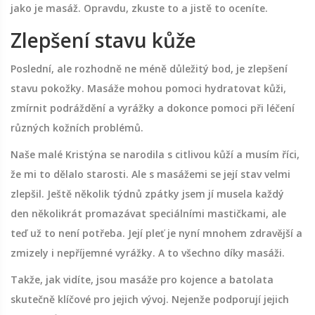
jako je masáž. Opravdu, zkuste to a jistě to oceníte.
Zlepšení stavu kůže
Poslední, ale rozhodně ne méně důležitý bod, je zlepšení
stavu pokožky. Masáže mohou pomoci hydratovat kůži,
zmírnit podráždění a vyrážky a dokonce pomoci při léčení
různých kožních problémů.
Naše malé Kristýna se narodila s citlivou kůží a musím říci,
že mi to dělalo starosti. Ale s masážemi se její stav velmi
zlepšil. Ještě několik týdnů zpátky jsem jí musela každý
den několikrát promazávat speciálními mastičkami, ale
teď už to není potřeba. Její pleť je nyní mnohem zdravější a
zmizely i nepříjemné vyrážky. A to všechno díky masáži.
Takže, jak vidíte, jsou masáže pro kojence a batolata
skutečně klíčové pro jejich vývoj. Nejenže podporují jejich