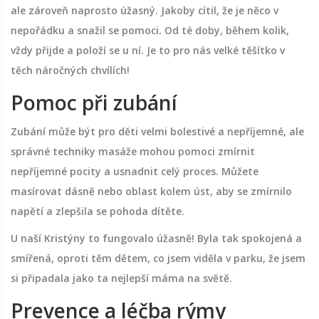
ale zároveň naprosto úžasný. Jakoby cítil, že je něco v
nepořádku a snažil se pomoci. Od té doby, během kolik,
vždy přijde a položí se u ní. Je to pro nás velké těšítko v
těch náročných chvílích!
Pomoc při zubání
Zubání může být pro děti velmi bolestivé a nepříjemné, ale
správné techniky masáže mohou pomoci zmírnit
nepříjemné pocity a usnadnit celý proces. Můžete
masírovat dásně nebo oblast kolem úst, aby se zmírnilo
napětí a zlepšila se pohoda dítěte.
U naší Kristýny to fungovalo úžasně! Byla tak spokojená a
smířená, oproti těm dětem, co jsem viděla v parku, že jsem
si připadala jako ta nejlepší máma na světě.
Prevence a léčba rýmy