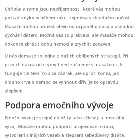
Chřipka a rýma jsou nepříjemnosti, které vás mohou
potkat kdykoliv během roku, zejména v chladném počasí.
Masáže mohou přinést úlevu od ucpaného nosu a usnadnit
dýchání dětem. Možná vás to překvapí, ale masáže mohou
dokonce zkrátit dobu nemoci a zrychlit zotavení.
U nás doma je to jedna z našich oblíbených strategií. Při
prvních náznacích rýmy hned začneme s masážemi. A
funguje to! Není to sice zázrak, ale oproti tomu, jak
dlouho trvalo nemoci se vyhnout dřív, je to opravdu
zlepšení.
Podpora emočního vývoje
Emoční vývoj je stejně důležitý jako tělesný a mentální
vývoj. Masáže mohou podpořit projevování emocí,
vytvoření silnějších vazeb a zlepšení sebedůvěry dítěte.