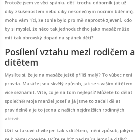
Protože jsem ve věci spánku dětí trochu odborník (ať už
díky zkušenostem nebo díky nekonečným nočním bděním),
mohu vám říci, že tohle bylo pro mě naprosté zjevení. Kdo
by si myslel, že něco tak jednoduchého jako masáž může
mít tak obrovský dopad na spánek dětí?
Posílení vztahu mezi rodičem a
dítětem
Myslíte si, že je na masáže ještě příliš malý? To vůbec není
pravda. Masáže jsou skvělý způsob, jak se s vaším dítětem
více seznámit. Víte, co je na tom nejlepší? Můžete to dělat
společně! Moje manžel Josef a já jsme to začali dělat
pravidelně a je to jedna z našich nejdražších rodinných
aktivit.
Užít si takové chvíle jen tak s dítětem, mění způsob, jakým
se k němu chováte. Učíte se být nad míru jemní a citlivý,