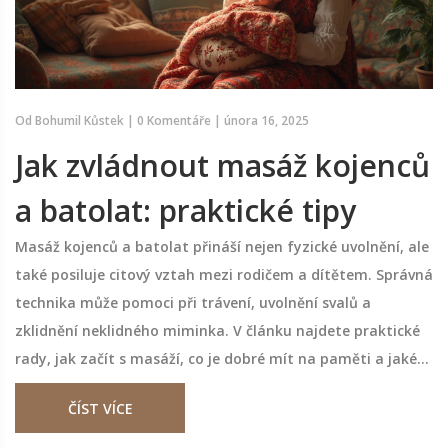
Od
Bohumil Kůstek
|
0 Komentáře
|
února 16, 2025
Jak zvládnout masáž kojenců
a batolat: praktické tipy
Masáž kojenců a batolat přináší nejen fyzické uvolnění, ale
také posiluje citový vztah mezi rodičem a dítětem. Správná
technika může pomoci při trávení, uvolnění svalů a
zklidnění neklidného miminka. V článku najdete praktické
rady, jak začít s masáží, co je dobré mít na paměti a jaké
jsou její přínosy pro Vaše dítě.
ČÍST VÍCE