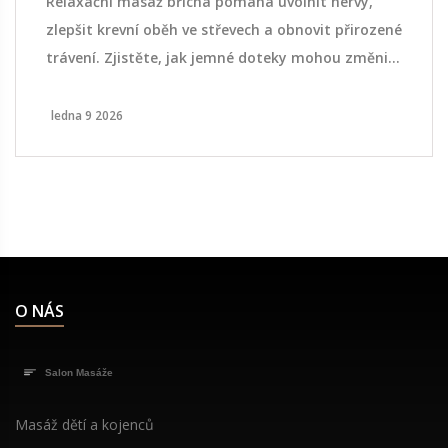
Relaxační masáž břicha pomáhá uvolnit nervy,
zlepšit krevní oběh ve střevech a obnovit přirozené
trávení. Zjistěte, jak jemné doteky mohou změnit
vaše trávicí funkce bez léků.
ledna 9 2026
O NÁS
Masáž dětí a kojenců