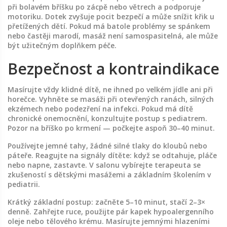
při bolavém bříšku po zácpě nebo větrech a podporuje
motoriku. Dotek zvyšuje pocit bezpečí a může snížit křik u
přetížených dětí. Pokud má batole problémy se spánkem
nebo častěji marodí, masáž není samospasitelná, ale může
být užitečným doplňkem péče.
Bezpečnost a kontraindikace
Masírujte vždy klidné dítě, ne ihned po velkém jídle ani při
horečce. Vyhněte se masáži při otevřených ranách, silných
ekzémech nebo podezření na infekci. Pokud má dítě
chronické onemocnění, konzultujte postup s pediatrem.
Pozor na bříško po krmení — počkejte aspoň 30–40 minut.
Používejte jemné tahy, žádné silné tlaky do kloubů nebo
páteře. Reagujte na signály dítěte: když se odtahuje, pláče
nebo napne, zastavte. V salonu vybírejte terapeuta se
zkušeností s dětskými masážemi a základním školením v
pediatrii.
Krátký základní postup: začněte 5–10 minut, stačí 2–3×
denně. Zahřejte ruce, použijte pár kapek hypoalergenního
oleje nebo tělového krému. Masírujte jemnými hlazeními