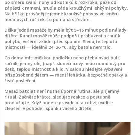
po směru svalů: nohy od kotníků k rozkroku, paže od
zápěstí k rameni, hruď a záda krouživými lehkými pohyby.
Na bříško provádějte jemné krouživé pohyby ve směru
hodinových ručiček, to pomáhá střevům.
Délka jedné masáže by měla být 5–15 minut podle nálady
dítěte. Ranní masáž může podpořit probuzení a chuť k
pohybu, večerní zklidní před spaním. Sledujte teplotu
místnosti — ideálně 24–26 °C, aby batole nemrzlo.
Co doma mít: měkkou podložku nebo přebalovací pult,
ručník, jemný olej (např. slunečnicový nebo mandlový pro
děti), teplou místnost a klid. V salonu hledejte vybavení
přizpůsobené dětem — menší lehátka, bezpečné opěrky a
čisté povlečení.
Masáž batolat není nutně úporná rutina, ale příjemný
rituál. Začněte krátce, sledujte reakce a postupně
prodlužujte. Když budete pravidelní a citliví, uvidíte
zlepšení v pohodě i spánku vašeho dítěte.