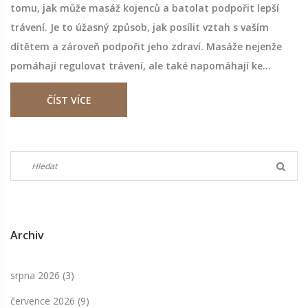
tomu, jak může masáž kojenců a batolat podpořit lepší
trávení. Je to úžasný způsob, jak posílit vztah s vaším
dítětem a zároveň podpořit jeho zdraví. Masáže nejenže
pomáhají regulovat trávení, ale také napomáhají ke
klidnějšímu spánku a celkovému pocitu pohody. Budu
ČÍST VÍCE
sdílet některé techniky a tipy, jak správně masírovat vaše
malé, aby se cítili co nejlépe. Připojte se ke mně a dozvíte
se více o této úžasné technice péče o děti.
Archiv
srpna 2026
(3)
července 2026
(9)