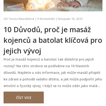
Od
Tereza Navrátilová
|
0 Komentáře
|
listopadu 18, 2023
10 Důvodů, proč je masáž
kojenců a batolat klíčová pro
jejich vývoj
Proč je masáž kojenců a batolat tak důležitá pro jejich
rozvoj? Na této stránce se podíváme na 10 hlavních
důvodů. Najdete u nás informace, jak může masáž přispět
ke zdraví a pohodě vašeho dítěte, a jak může podpořit jeho
emoční a fyzický vývoj. I když se to může zdát jako malá
věc, správná masáž může mít velký dopad na cukroví
ČÍST VÍCE
vašeho světa!