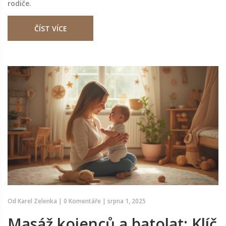
rodiče.
ČÍST VÍCE
Od
Karel Zelenka
|
0 Komentáře
|
srpna 1, 2025
Masáž kojenců a batolat: Klíč