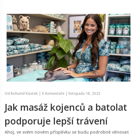
Od
Bohumil Kůstek
|
0 Komentáře
|
listopadu 18, 2023
Jak masáž kojenců a batolat
podporuje lepší trávení
Ahoj, ve svém novém příspěvku se budu podrobně věnovat