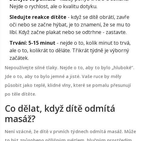
Nejde o rychlost, ale o kvalitu dotyku.
Sledujte reakce dítěte
- když se dítě obrátí, zavře
oči nebo se začne hýbat, je to znamení, že se mu to
líbí. Když začne plakat nebo se odtrhne - zastavte.
Trvání: 5-15 minut
- nejde o to, kolik minut to trvá,
ale o to, kolikrát to děláte. Třikrát týdně je výborný
začátek.
Nepoužívejte silné tlaky. Nejde o to, aby to bylo „hluboké“.
Jde o to, aby to bylo jemné a jisté. Vaše ruce by měly
působit jako teplé, klidné vlny, které se pomalu přesunují
po těle dítěte.
Co dělat, když dítě odmítá
masáž?
Není vzácné, že dítě v prvních týdnech odmítá masáž. Může
to být způsobeno přílišným světlem, hlučným prostředím,