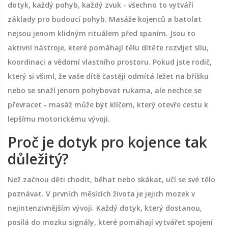
dotyk, každý pohyb, každý zvuk - všechno to vytváří
základy pro budoucí pohyb. Masáže kojenců a batolat
nejsou jenom klidným rituálem před spaním. Jsou to
aktivní nástroje, které pomáhají tělu dítěte rozvíjet sílu,
koordinaci a vědomí vlastního prostoru. Pokud jste rodič,
který si všiml, že vaše dítě častěji odmítá ležet na bříšku
nebo se snaží jenom pohybovat rukama, ale nechce se
převracet - masáž může být klíčem, který otevře cestu k
lepšímu motorickému vývoji.
Proč je dotyk pro kojence tak
důležitý?
Než začnou děti chodit, běhat nebo skákat, učí se své tělo
poznávat. V prvních měsících života je jejich mozek v
nejintenzivnějším vývoji. Každý dotyk, který dostanou,
posílá do mozku signály, které pomáhají vytvářet spojení