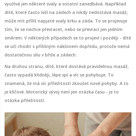
využívá jen některé svaly a ostatní zanedbává. Například
dítě, které často leží na zádech a nikdy nedostává masáž,
může mít příliš napjaté svaly krku a záda. To se projevuje
tím, že se nechce převracet, nebo se převrací jen jedním
směrem. V některých případech se to projeví i později - dítě
se učí chodit s přílišným náklonem dopředu, protože nemá
dostatečnou sílu v břiše a zádech.
Na druhou stranu, dítě, které dostává pravidelnou masáž,
často vypadá klidněji, lépe spí a víc se pohybuje. To
znamená, že má víc příležitostí zkoušet nové pohyby. A to
je klíčové. Motorický vývoj není jen otázka času - je to
otázka příležitostí.