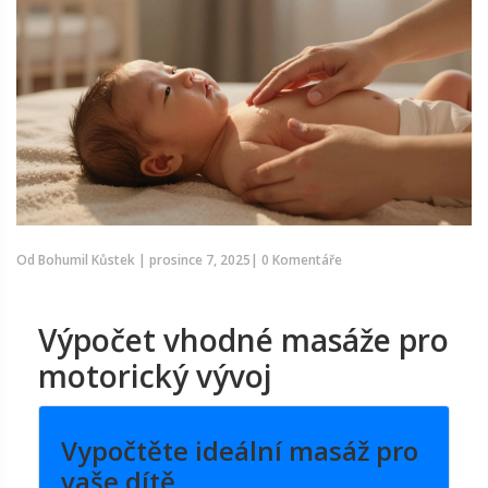
Od
Bohumil Kůstek
|
prosince 7, 2025
|
0 Komentáře
Výpočet vhodné masáže pro
motorický vývoj
Vypočtěte ideální masáž pro
vaše dítě