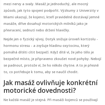
mezi nervy a svaly. Masáž je jednoduchý, ale mocný
způsob, jak tyto spojení podpořit. Výzkumy z Univerzity v
Miami ukazují, že kojenci, kteří pravidelně dostávají jemné
masáže, dříve dosahují motorických milníků jako je
převracení, sednutí nebo držení hlavičky.
Nejde jen o fyzický vývoj. Dotyk snižuje úroveň kortizolu -
hormonu stresu - a zvyšuje hladinu oxytocinu, který
pomáhá dítěti cítit bezpečí. Když dítě ví, že jeho tělo je
bezpečné místo, je připraveno zkoušet nové pohyby. Nebojí
se padnout, protože ví, že ho někdo chytne. A to je přesně
to, co potřebuje k tomu, aby se naučil chodit.
Jak masáž ovlivňuje konkrétní
motorické dovednosti?
Ne každá masáž je stejná. Při masáži kojenců se používají