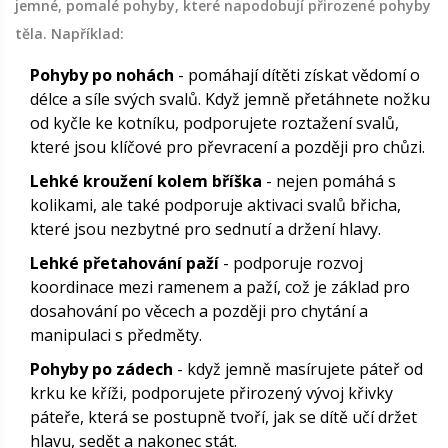
jemné, pomalé pohyby, které napodobují přirozené pohyby
těla. Například:
Pohyby po nohách
- pomáhají dítěti získat vědomí o
délce a síle svých svalů. Když jemně přetáhnete nožku
od kyčle ke kotníku, podporujete roztažení svalů,
které jsou klíčové pro převracení a později pro chůzi.
Lehké kroužení kolem bříška
- nejen pomáhá s
kolikami, ale také podporuje aktivaci svalů břicha,
které jsou nezbytné pro sednutí a držení hlavy.
Lehké přetahování paží
- podporuje rozvoj
koordinace mezi ramenem a paží, což je základ pro
dosahování po věcech a později pro chytání a
manipulaci s předměty.
Pohyby po zádech
- když jemně masírujete páteř od
krku ke kříži, podporujete přirozený vývoj křivky
páteře, která se postupně tvoří, jak se dítě učí držet
hlavu, sedět a nakonec stát.