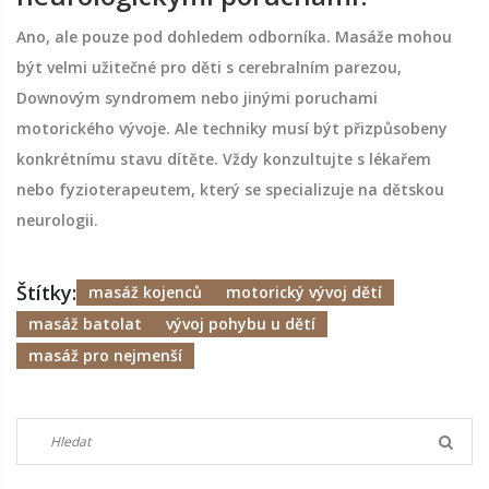
Ano, ale pouze pod dohledem odborníka. Masáže mohou
být velmi užitečné pro děti s cerebralním parezou,
Downovým syndromem nebo jinými poruchami
motorického vývoje. Ale techniky musí být přizpůsobeny
konkrétnímu stavu dítěte. Vždy konzultujte s lékařem
nebo fyzioterapeutem, který se specializuje na dětskou
neurologii.
Štítky:
masáž kojenců
motorický vývoj dětí
masáž batolat
vývoj pohybu u dětí
masáž pro nejmenší