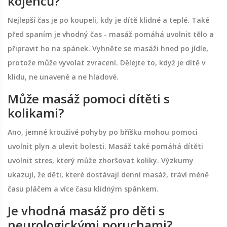
kojenců?
Nejlepší čas je po koupeli, kdy je dítě klidné a teplé. Také
před spaním je vhodný čas - masáž pomáhá uvolnit tělo a
připravit ho na spánek. Vyhněte se masáži hned po jídle,
protože může vyvolat zvracení. Dělejte to, když je dítě v
klidu, ne unavené a ne hladové.
Může masáž pomoci dítěti s
kolikami?
Ano, jemné krouživé pohyby po bříšku mohou pomoci
uvolnit plyn a ulevit bolesti. Masáž také pomáhá dítěti
uvolnit stres, který může zhoršovat koliky. Výzkumy
ukazují, že děti, které dostávají denní masáž, tráví méně
času pláčem a více času klidným spánkem.
Je vhodná masáž pro děti s
neurologickými poruchami?