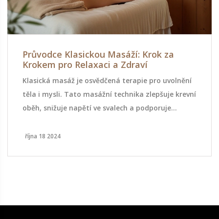
Průvodce Klasickou Masáží: Krok za
Krokem pro Relaxaci a Zdraví
Klasická masáž je osvědčená terapie pro uvolnění
těla i mysli. Tato masážní technika zlepšuje krevní
oběh, snižuje napětí ve svalech a podporuje
celkový pocit pohody. Naučte se kroky klasické
masáže, které můžete praktikovat doma a
října 18 2024
objevte její mnohočetné výhody. Pronikněte do
tajů této tradiční procedury a zjistěte, jak může
obohatit váš každodenní život.