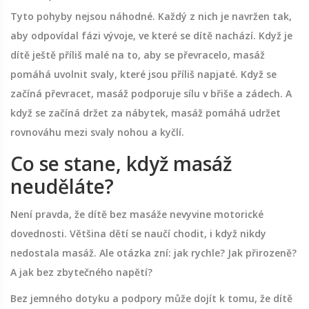
Tyto pohyby nejsou náhodné. Každý z nich je navržen tak,
aby odpovídal fázi vývoje, ve které se dítě nachází. Když je
dítě ještě příliš malé na to, aby se převracelo, masáž
pomáhá uvolnit svaly, které jsou příliš napjaté. Když se
začíná převracet, masáž podporuje sílu v břiše a zádech. A
když se začíná držet za nábytek, masáž pomáhá udržet
rovnováhu mezi svaly nohou a kyčlí.
Co se stane, když masáž
neuděláte?
Není pravda, že dítě bez masáže nevyvine motorické
dovednosti. Většina dětí se naučí chodit, i když nikdy
nedostala masáž. Ale otázka zní: jak rychle? Jak přirozeně?
A jak bez zbytečného napětí?
Bez jemného dotyku a podpory může dojít k tomu, že dítě