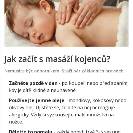
Jak začít s masáží kojenců?
Nemusíte být odborníkem. Stačí pár základních pravidel:
Začněte pozdě v den
- po koupeli nebo před spaním,
kdy je dítě klidné a neunavené.
Používejte jemné oleje
- mandlový, kokosový nebo
olivový olej. Ujistěte se, že dítě na něj nereaguje
alergicky. Vždy si vyzkoušejte malé množství na
nožce.
Dělejte to pomalu
- každý pohyb trvá 3-5 sekund.