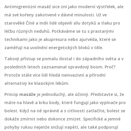
Antimigrenózní masáž sice zní jako moderní výstřelek, ale
má své kořeny zakotvené v dávné minulosti. Už ve
starověké Číně a Indii lidé objevili sílu dotyků a tlaku pro
léčbu různých neduhů. Potkáváme se tu s prastarými
technikami jako je akupresura nebo ajurvéda, které se
zaměřují na uvolnění energetických bloků v těle.
Takový přístup se pomalu dostal i do západního světa a v
posledních letech zaznamenal opravdový boom. Proč?
Protože stále více lidí hledá neinvazivní a přírodní
alternativy ke klasickým lékům.
Princip
masáže
je jednoduchý, ale účinný. Představte si, že
máte na hlavě a krku body, které fungují jako vypínače pro
bolest. Když na ně správně a s citlivostí zatlačíte, bolest se
dokáže zmírnit nebo dokonce zmizet. Specifické a jemné
pohyby rukou nejenže snižují napětí, ale také podporují