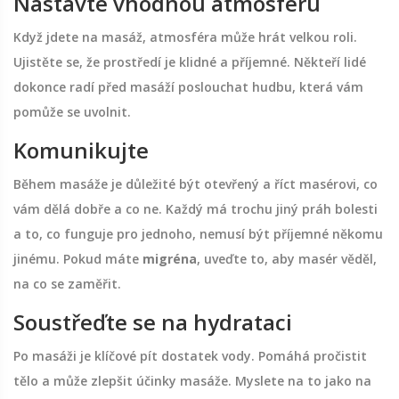
Nastavte vhodnou atmosféru
Když jdete na masáž, atmosféra může hrát velkou roli.
Ujistěte se, že prostředí je klidné a příjemné. Někteří lidé
dokonce radí před masáží poslouchat hudbu, která vám
pomůže se uvolnit.
Komunikujte
Během masáže je důležité být otevřený a říct masérovi, co
vám dělá dobře a co ne. Každý má trochu jiný práh bolesti
a to, co funguje pro jednoho, nemusí být příjemné někomu
jinému. Pokud máte
migréna
, uveďte to, aby masér věděl,
na co se zaměřit.
Soustřeďte se na hydrataci
Po masáži je klíčové pít dostatek vody. Pomáhá pročistit
tělo a může zlepšit účinky masáže. Myslete na to jako na