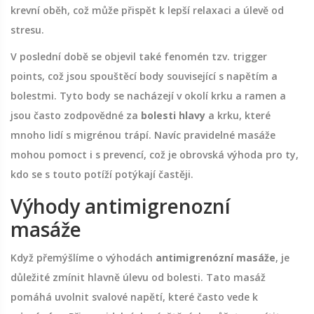
krevní oběh, což může přispět k lepší relaxaci a úlevě od
stresu.
V poslední době se objevil také fenomén tzv. trigger
points, což jsou spouštěcí body související s napětím a
bolestmi. Tyto body se nacházejí v okolí krku a ramen a
jsou často zodpovědné za
bolesti hlavy
a krku, které
mnoho lidí s migrénou trápí. Navíc pravidelné masáže
mohou pomoct i s prevencí, což je obrovská výhoda pro ty,
kdo se s touto potíží potýkají častěji.
Výhody antimigrenozní
masáže
Když přemýšlíme o výhodách
antimigrenózní masáže
, je
důležité zmínit hlavně úlevu od bolesti. Tato masáž
pomáhá uvolnit svalové napětí, které často vede k