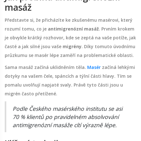
masáž
Představte si, že přicházíte ke zkušenému masérovi, který
rozumí tomu, co je
antimigrenózní masáž
. Prvním krokem
je obvykle krátký rozhovor, kde se zeptá na vaše potíže, jak
časté a jak silné jsou vaše
migrény
. Díky tomuto úvodnímu
průzkumu se masér lépe zaměří na problematické oblasti.
Sama masáž začíná uklidněním těla.
Masér
začíná lehkými
dotyky na vašem čele, spáncích a týlní části hlavy. Tím se
pomalu uvolňují napjaté svaly. Právě tyto části jsou u
migrén často přetížené.
Podle Českého masérského institutu se asi
70 % klientů po pravidelném absolvování
antimigrenózní masáže cítí výrazně lépe.