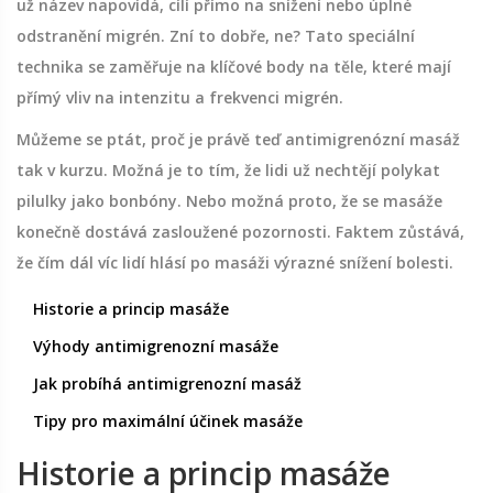
už název napovídá, cílí přímo na snížení nebo úplné
odstranění migrén. Zní to dobře, ne? Tato speciální
technika se zaměřuje na klíčové body na těle, které mají
přímý vliv na intenzitu a frekvenci migrén.
Můžeme se ptát, proč je právě teď antimigrenózní masáž
tak v kurzu. Možná je to tím, že lidi už nechtějí polykat
pilulky jako bonbóny. Nebo možná proto, že se masáže
konečně dostává zasloužené pozornosti. Faktem zůstává,
že čím dál víc lidí hlásí po masáži výrazné snížení bolesti.
Historie a princip masáže
Výhody antimigrenozní masáže
Jak probíhá antimigrenozní masáž
Tipy pro maximální účinek masáže
Historie a princip masáže