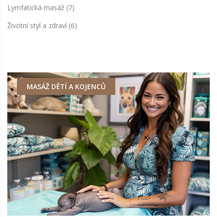
Lymfatická masáž
(7)
Životní styl a zdraví
(6)
MASÁŽ DĚTÍ A KOJENCŮ