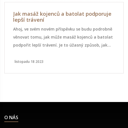
Jak masáž kojenců a batolat podporuje
lepší trávení
Ahoj, ve svém novém příspěvku se budu podrobně
věnovat tomu, jak může masáž kojenců a batolat
podpořit lepší trávení. Je to úžasný způsob, jak
posílit vztah s vaším dítětem a zároveň podpořit
jeho zdraví. Masáže nejenže pomáhají regulovat
listopadu 18 2023
trávení, ale také napomáhají ke klidnějšímu
spánku a celkovému pocitu pohody. Budu sdílet
některé techniky a tipy, jak správně masírovat
vaše malé, aby se cítili co nejlépe. Připojte se ke
mně a dozvíte se více o této úžasné technice péče
o děti.
O NÁS