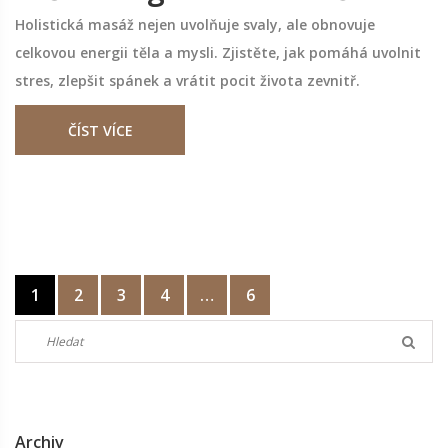
Holistická masáž nejen uvolňuje svaly, ale obnovuje
celkovou energii těla a mysli. Zjistěte, jak pomáhá uvolnit
stres, zlepšit spánek a vrátit pocit života zevnitř.
ČÍST VÍCE
1
2
3
4
…
6
Archiv