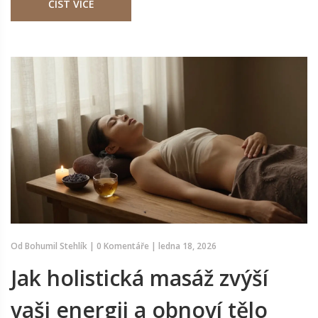
ČÍST VÍCE
Od
Bohumil Stehlík
|
0 Komentáře
|
ledna 18, 2026
Jak holistická masáž zvýší
vaši energii a obnoví tělo