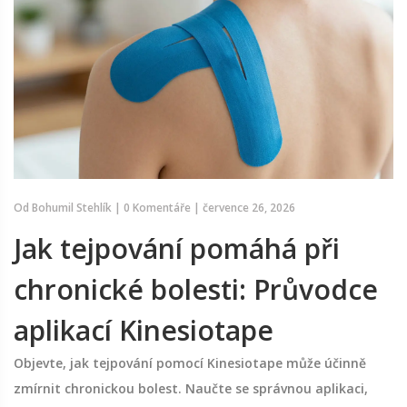
Od
Bohumil Stehlík
|
0 Komentáře
|
července 26, 2026
Jak tejpování pomáhá při
chronické bolesti: Průvodce
aplikací Kinesiotape
Objevte, jak tejpování pomocí Kinesiotape může účinně
zmírnit chronickou bolest. Naučte se správnou aplikaci,