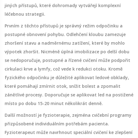
jiných přístupů, které dohromady vytvářejí komplexní
léčebnou strategii.
Prvním z těchto přístupů je správný režim odpočinku a
postupné obnovení pohybu. Odlehčení kloubu zamezuje
zhoršení stavu a nadměrnému zatížení, které by mohlo
výpotek zhoršit. Nicméně úplná imobilizace po delší dobu
se nedoporučuje, postupné a řízené cvičení může podpořit
cirkulaci krve a lymfy, což vede k redukci otoku. Kromě
fyzického odpočinku je důležité aplikovat ledové obklady,
které pomáhají zmírnit otok, snížit bolest a zpomalit
zánětlivé procesy. Doporučuje se aplikovat led na postižené
místo po dobu 15-20 minut několikrát denně.
Další možností je fyzioterapie, zejména cvičební programy
přizpůsobené individuálním potřebám pacienta.
Fyzioterapeut může navrhnout speciální cvičení ke zlepšení