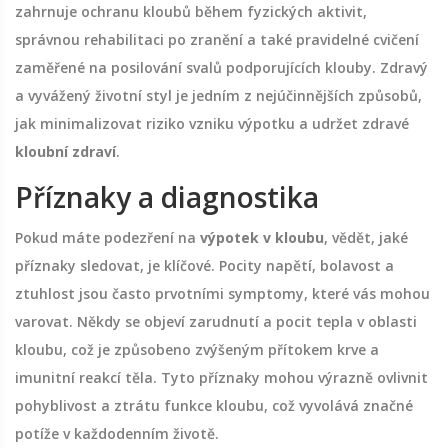
zahrnuje ochranu kloubů během fyzických aktivit,
správnou rehabilitaci po zranění a také pravidelné cvičení
zaměřené na posilování svalů podporujících klouby. Zdravý
a vyvážený životní styl je jedním z nejúčinnějších způsobů,
jak minimalizovat riziko vzniku výpotku a udržet zdravé
kloubní zdraví
.
Příznaky a diagnostika
Pokud máte podezření na
výpotek v kloubu
, vědět, jaké
příznaky sledovat, je klíčové. Pocity napětí, bolavost a
ztuhlost jsou často prvotními symptomy, které vás mohou
varovat. Někdy se objeví zarudnutí a pocit tepla v oblasti
kloubu, což je způsobeno zvýšeným přítokem krve a
imunitní reakcí těla. Tyto příznaky mohou výrazně ovlivnit
pohyblivost a ztrátu funkce kloubu, což vyvolává značné
potíže v každodenním životě.