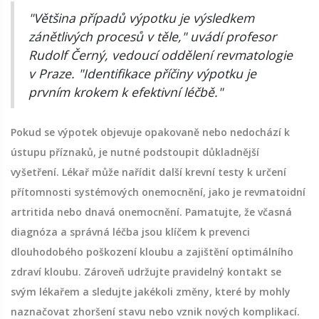
"Většina případů výpotku je výsledkem
zánětlivých procesů v těle," uvádí profesor
Rudolf Černý, vedoucí oddělení revmatologie
v Praze. "Identifikace příčiny výpotku je
prvním krokem k efektivní léčbě."
Pokud se výpotek objevuje opakovaně nebo nedochází k
ústupu příznaků, je nutné podstoupit důkladnější
vyšetření. Lékař může nařídit další krevní testy k určení
přítomnosti systémových onemocnění, jako je revmatoidní
artritida nebo dnavá onemocnění. Pamatujte, že včasná
diagnóza a správná léčba jsou klíčem k prevenci
dlouhodobého poškození kloubu a zajištění optimálního
zdraví kloubu. Zároveň udržujte pravidelný kontakt se
svým lékařem a sledujte jakékoli změny, které by mohly
naznačovat zhoršení stavu nebo vznik nových komplikací.