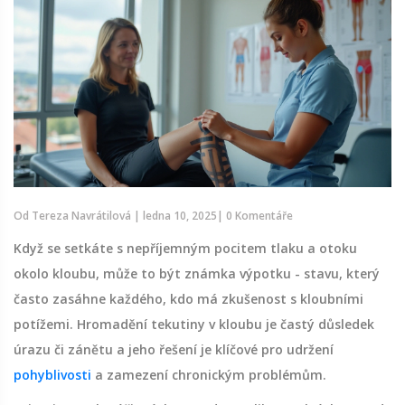
Od
Tereza Navrátilová
|
ledna 10, 2025
|
0 Komentáře
Když se setkáte s nepříjemným pocitem tlaku a otoku
okolo kloubu, může to být známka výpotku - stavu, který
často zasáhne každého, kdo má zkušenost s kloubními
potížemi. Hromadění tekutiny v kloubu je častý důsledek
úrazu či zánětu a jeho řešení je klíčové pro udržení
pohyblivosti
a zamezení chronickým problémům.