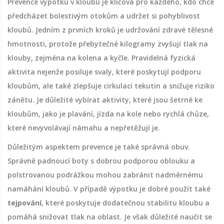
Prevence výpotku v kloubu je klíčová pro každého, kdo chce
předcházet bolestivým otokům a udržet si pohyblivost
kloubů. Jedním z prvních kroků je udržování zdravé tělesné
hmotnosti, protože přebytečné kilogramy zvyšují tlak na
klouby, zejména na kolena a kyčle. Pravidelná fyzická
aktivita nejenže posiluje svaly, které poskytují podporu
kloubům, ale také zlepšuje cirkulaci tekutin a snižuje riziko
zánětu. Je důležité vybírat aktivity, které jsou šetrné ke
kloubům, jako je plavání, jízda na kole nebo rychlá chůze,
které nevyvolávají námahu a nepřetěžují je.
Důležitým aspektem prevence je také správná obuv.
Správně padnoucí boty s dobrou podporou oblouku a
polstrovanou podrážkou mohou zabránit nadměrnému
namáhání kloubů. V případě výpotku je dobré použít také
tejpování
, které poskytuje dodatečnou stabilitu kloubu a
pomáhá snižovat tlak na oblast. Je však důležité naučit se