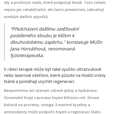
síly a pružnosti svalů, které podporují kloub. Tato cvičení
nejsou jen rehabilitační, ale často preventivní, zabraňují
vznikům dalších výpotků.
"Předcházení dalšímu zatěžování
postiženého kloubu je klíčem k
dlouhodobému úspěchu," konstatuje MUDr.
Jana Horváthová, renomovaná
fyzioterapeutka.
V rámci terapie může být také využito ultrazvukové
nebo laserové ošetření, které působí na hlubší vrstvy
tkáně a pomáhají urychlit regeneraci.
Neopomiňme ani význam zdravé výživy a hydratace.
Stravování hraje v procesu hojení klíčovou roli. Strava
bohatá na proteiny, omega-3 mastné kyseliny a
antioxidanty může podpořit hojení a regeneraci tkání.