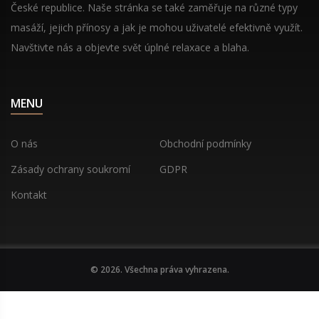
České republice. Naše stránka se také zaměřuje na různé typy
masáží, jejich přínosy a jak je mohou uživatelé efektivně využít.
Navštivte nás a objevte svět úplné relaxace a blaha.
MENU
O nás
Obchodní podmínky
Zásady ochrany soukromí
GDPR
Kontakt
© 2026. Všechna práva vyhrazena.