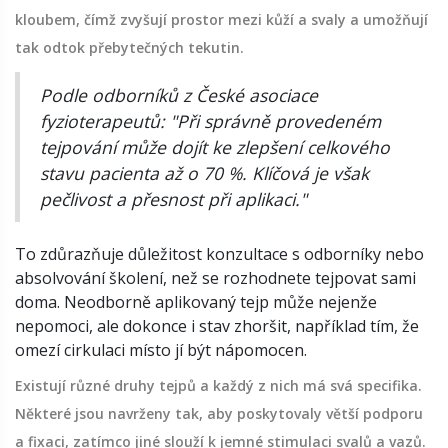
kloubem, čímž zvyšují prostor mezi kůží a svaly a umožňují
tak odtok přebytečných tekutin.
Podle odborníků z České asociace
fyzioterapeutů: "Při správně provedeném
tejpování může dojít ke zlepšení celkového
stavu pacienta až o 70 %. Klíčová je však
pečlivost a přesnost při aplikaci."
To zdůrazňuje důležitost konzultace s odborníky nebo
absolvování školení, než se rozhodnete tejpovat sami
doma. Neodborně aplikovaný tejp může nejenže
nepomoci, ale dokonce i stav zhoršit, například tím, že
omezí cirkulaci místo jí být nápomocen.
Existují různé druhy tejpů a každý z nich má svá specifika.
Některé jsou navrženy tak, aby poskytovaly větší podporu
a fixaci, zatímco jiné slouží k jemné stimulaci svalů a vazů.