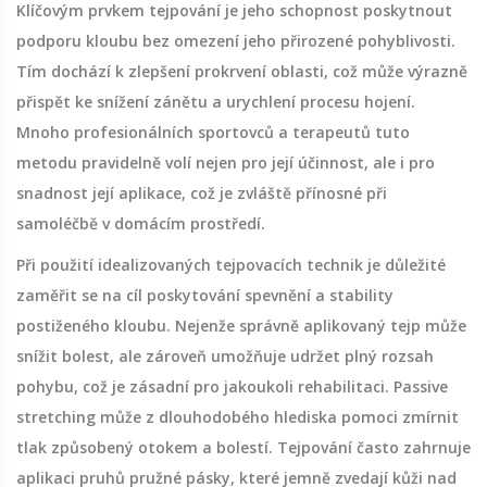
Klíčovým prvkem tejpování je jeho schopnost poskytnout
podporu kloubu bez omezení jeho přirozené pohyblivosti.
Tím dochází k zlepšení prokrvení oblasti, což může výrazně
přispět ke snížení zánětu a urychlení procesu hojení.
Mnoho profesionálních sportovců a terapeutů tuto
metodu pravidelně volí nejen pro její účinnost, ale i pro
snadnost její aplikace, což je zvláště přínosné při
samoléčbě v domácím prostředí.
Při použití idealizovaných tejpovacích technik je důležité
zaměřit se na cíl poskytování spevnění a stability
postiženého kloubu. Nejenže správně aplikovaný tejp může
snížit bolest, ale zároveň umožňuje udržet plný rozsah
pohybu, což je zásadní pro jakoukoli rehabilitaci. Passive
stretching může z dlouhodobého hlediska pomoci zmírnit
tlak způsobený otokem a bolestí. Tejpování často zahrnuje
aplikaci pruhů pružné pásky, které jemně zvedají kůži nad