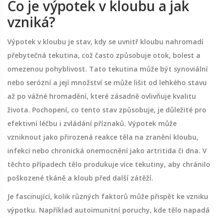
Co je výpotek v kloubu a jak
vzniká?
Výpotek v kloubu je stav, kdy se uvnitř kloubu nahromadí
přebytečná tekutina, což často způsobuje otok, bolest a
omezenou pohyblivost. Tato tekutina může být synoviální
nebo serózní a její množství se může lišit od lehkého stavu
až po vážné hromadění, které zásadně ovlivňuje kvalitu
života. Pochopení, co tento stav způsobuje, je důležité pro
efektivní léčbu i zvládání příznaků. Výpotek může
vzniknout jako přirozená reakce těla na zranění kloubu,
infekci nebo chronická onemocnění jako artritida či dna. V
těchto případech tělo produkuje více tekutiny, aby chránilo
poškozené tkáně a kloub před další zátěží.
Je fascinující, kolik různých faktorů může přispět ke vzniku
výpotku. Například autoimunitní poruchy, kde tělo napadá