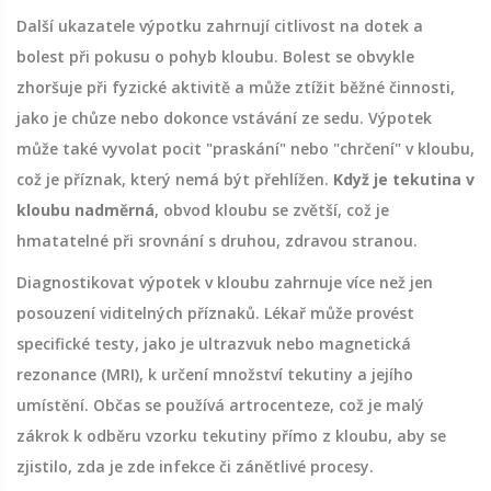
Další ukazatele výpotku zahrnují citlivost na dotek a
bolest při pokusu o pohyb kloubu. Bolest se obvykle
zhoršuje při fyzické aktivitě a může ztížit běžné činnosti,
jako je chůze nebo dokonce vstávání ze sedu. Výpotek
může také vyvolat pocit "praskání" nebo "chrčení" v kloubu,
což je příznak, který nemá být přehlížen.
Když je tekutina v
kloubu nadměrná
, obvod kloubu se zvětší, což je
hmatatelné při srovnání s druhou, zdravou stranou.
Diagnostikovat výpotek v kloubu zahrnuje více než jen
posouzení viditelných příznaků. Lékař může provést
specifické testy, jako je ultrazvuk nebo magnetická
rezonance (MRI), k určení množství tekutiny a jejího
umístění. Občas se používá artrocenteze, což je malý
zákrok k odběru vzorku tekutiny přímo z kloubu, aby se
zjistilo, zda je zde infekce či zánětlivé procesy.