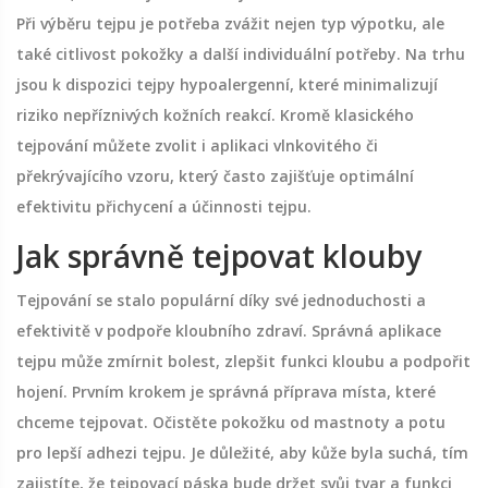
Při výběru tejpu je potřeba zvážit nejen typ výpotku, ale
také citlivost pokožky a další individuální potřeby. Na trhu
jsou k dispozici tejpy hypoalergenní, které minimalizují
riziko nepříznivých kožních reakcí. Kromě klasického
tejpování můžete zvolit i aplikaci vlnkovitého či
překrývajícího vzoru, který často zajišťuje optimální
efektivitu přichycení a účinnosti tejpu.
Jak správně tejpovat klouby
Tejpování se stalo populární díky své jednoduchosti a
efektivitě v podpoře kloubního zdraví. Správná aplikace
tejpu může zmírnit bolest, zlepšit funkci kloubu a podpořit
hojení. Prvním krokem je správná příprava místa, které
chceme tejpovat. Očistěte pokožku od mastnoty a potu
pro lepší adhezi tejpu. Je důležité, aby kůže byla suchá, tím
zajistíte, že tejpovací páska bude držet svůj tvar a funkci