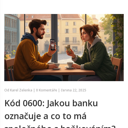
Od
Karel Zelenka
|
0 Komentáře
|
června 22, 2025
Kód 0600: Jakou banku
označuje a co to má