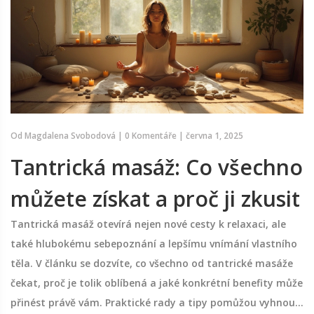
Od
Magdalena Svobodová
|
0 Komentáře
|
června 1, 2025
Tantrická masáž: Co všechno
můžete získat a proč ji zkusit
Tantrická masáž otevírá nejen nové cesty k relaxaci, ale
také hlubokému sebepoznání a lepšímu vnímání vlastního
těla. V článku se dozvíte, co všechno od tantrické masáže
čekat, proč je tolik oblíbená a jaké konkrétní benefity může
přinést právě vám. Praktické rady a tipy pomůžou vyhnout