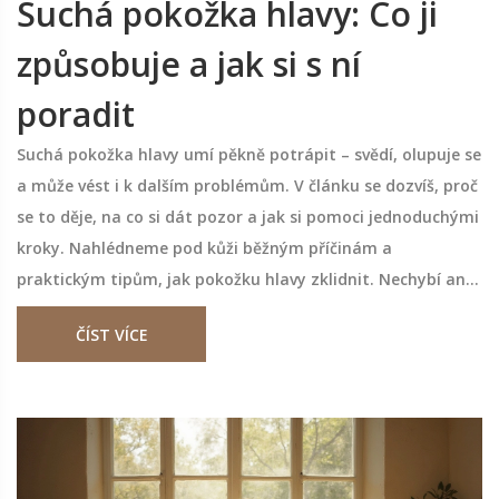
Suchá pokožka hlavy: Co ji
způsobuje a jak si s ní
poradit
Suchá pokožka hlavy umí pěkně potrápit – svědí, olupuje se
a může vést i k dalším problémům. V článku se dozvíš, proč
se to děje, na co si dát pozor a jak si pomoci jednoduchými
kroky. Nahlédneme pod kůži běžným příčinám a
praktickým tipům, jak pokožku hlavy zklidnit. Nechybí ani
pár tipů, jak masáží zmírnit nepříjemné projevy. Rozumět
ČÍST VÍCE
vlastním vlasům a kůži nemusí být žádná věda.