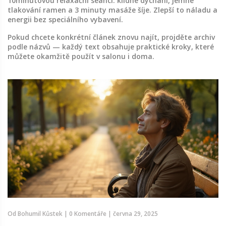
10minutovou relaxační seanci: klidné dýchání, jemné
tlakování ramen a 3 minuty masáže šíje. Zlepší to náladu a
energii bez speciálního vybavení.
Pokud chcete konkrétní článek znovu najít, projděte archiv
podle názvů — každý text obsahuje praktické kroky, které
můžete okamžitě použít v salonu i doma.
Od
Bohumil Kůstek
|
0 Komentáře
|
června 29, 2025