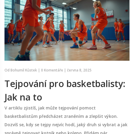
Od
Bohumil Kůstek
|
0 Komentáře
|
června 8, 2025
Tejpování pro basketbalisty:
Jak na to
V artiklu zjistíš, jak může tejpování pomoct
basketbalistům předcházet zraněním a zlepšit výkon.
Dozvíš se, kdy se tejpy nejvíc hodí, jaký druh si vybrat a jak
správně tejpovat kotník nebo koleno. Přidám pár