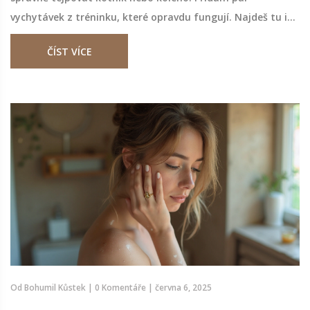
vychytávek z tréninku, které opravdu fungují. Najdeš tu i
časté chyby, co se při tejpování opakují. Na konci si
ČÍST VÍCE
sám/sama budeš vědět rady i bez fyzioterapeuta.
Od
Bohumil Kůstek
|
0 Komentáře
|
června 6, 2025