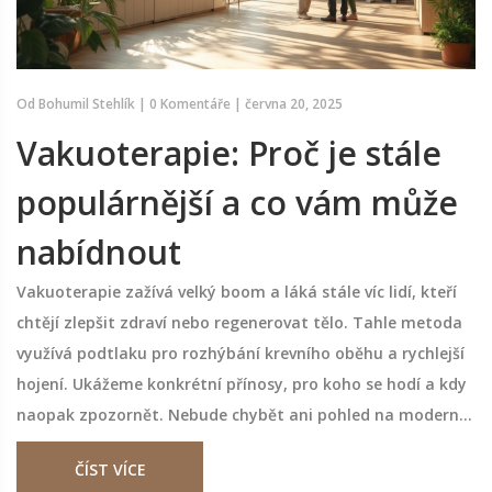
Od
Bohumil Stehlík
|
0 Komentáře
|
června 20, 2025
Vakuoterapie: Proč je stále
populárnější a co vám může
nabídnout
Vakuoterapie zažívá velký boom a láká stále víc lidí, kteří
chtějí zlepšit zdraví nebo regenerovat tělo. Tahle metoda
využívá podtlaku pro rozhýbání krevního oběhu a rychlejší
hojení. Ukážeme konkrétní přínosy, pro koho se hodí a kdy
naopak zpozornět. Nebude chybět ani pohled na moderní
trendy a praktické rady před první návštěvou. Ke slovu se
ČÍST VÍCE
dostanou nejen zajímavosti, ale i jednoduché tipy, jak ze