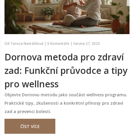
Od
Tereza Navrátilová
|
0 Komentáře
|
června 27, 2025
Dornova metoda pro zdraví
zad: Funkční průvodce a tipy
pro wellness
Objevte Dornovu metodu jako součást wellness programu.
Praktické tipy, zkušenosti a konkrétní přínosy pro zdraví
zad a prevenci bolesti.
ČÍST VÍCE