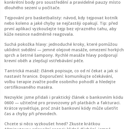
konkrétní body pro soustředění a pravidelné pauzy místo
dlouhého sezení u počítače.
Tejpování pro basketbalisty: návod, kdy tejpovat kotník
nebo koleno a jaké chyby se nejčastěji opakují. Tip: před
první aplikací vyzkoušejte tejp bez výrazného tahu, aby
kůže nesince nadměrně reagovala.
Suchá pokožka hlavy: jednoduché kroky, které pomůžou
uklidnit svědění — jemné olejové masáže, omezení horkých
sprch a šetrné šampony. Rychlé masáže hlavy podporují
krevní oběh a zlepšují vstřebávání péče.
Tantrická masáž: článek popisuje, co od ní čekat a jak si
nastavit hranice. Doporučení: komunikujte očekávání,
volbu terapie zvažte podle osobního pohodlí a hledejte
certifikovaného maséra.
Nezvykle: jsme přidali i praktický článek o bankovním kódu
0600 — užitečné pro provozovny při platbách a fakturaci.
Krátce vysvětluje, proč znát bankovní kódy může ušetřit
čas a chyby při převodech.
Chcete si něco vyzkoušet hned? Zkuste krátkou