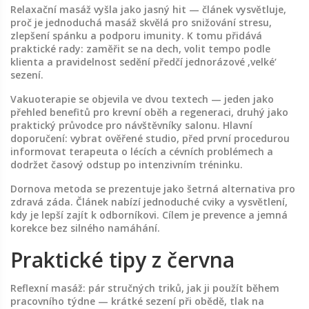
Relaxační masáž vyšla jako jasný hit — článek vysvětluje,
proč je jednoduchá masáž skvělá pro snižování stresu,
zlepšení spánku a podporu imunity. K tomu přidává
praktické rady: zaměřit se na dech, volit tempo podle
klienta a pravidelnost sedění předčí jednorázové ‚velké‘
sezení.
Vakuoterapie se objevila ve dvou textech — jeden jako
přehled benefitů pro krevní oběh a regeneraci, druhý jako
praktický průvodce pro návštěvníky salonu. Hlavní
doporučení: vybrat ověřené studio, před první procedurou
informovat terapeuta o lécích a cévních problémech a
dodržet časový odstup po intenzivním tréninku.
Dornova metoda se prezentuje jako šetrná alternativa pro
zdravá záda. Článek nabízí jednoduché cviky a vysvětlení,
kdy je lepší zajít k odborníkovi. Cílem je prevence a jemná
korekce bez silného namáhání.
Praktické tipy z června
Reflexní masáž: pár stručných triků, jak ji použít během
pracovního týdne — krátké sezení při obědě, tlak na