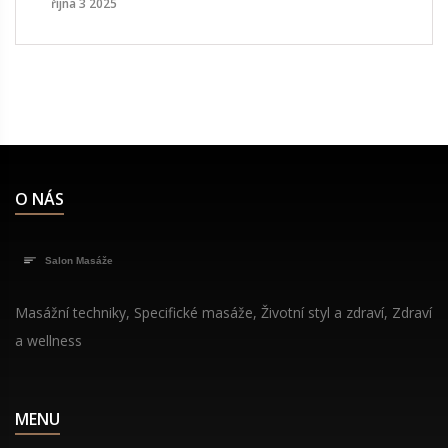
října 3 2025
O NÁS
Masážní techniky, Specifické masáže, Životní styl a zdraví, Zdraví
a wellness
MENU