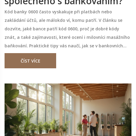
společného s baňkováním?
Kód banky 0600 často vyskakuje při platbách nebo
zakládání účtů, ale málokdo ví, komu patří. V článku se
dozvíte, jaké bance patří kód 0600, proč je dobré kódy
znát, a také zajímavosti, které ocení i milovníci masážního
baňkování. Praktické tipy vás naučí, jak se v bankovních
kódech neztratit, i jak předejít zbytečným chybám při
ČÍST VÍCE
platbách. Přidáme i tip, jak si zapamatovat tento
konkrétní kód.