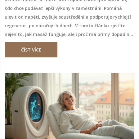
kdo chce podávat lepší výkony v zaměstnání. Pomáhá
ulevit od napětí, zvyšuje soustředění a podporuje rychlejší
regeneraci po náročných dnech. V tomto článku zjistíte
nejen to, jak masáž funguje, ale i proč má přímý dopad na
vaši produktivitu a pohodu v kanceláři. Dozvíte se i tipy, jak
ČÍST VÍCE
reflexní masáž začlenit do vašeho pracovního týdne.
Připravte se na konkrétní tipy a překvapivá fakta z praxe.