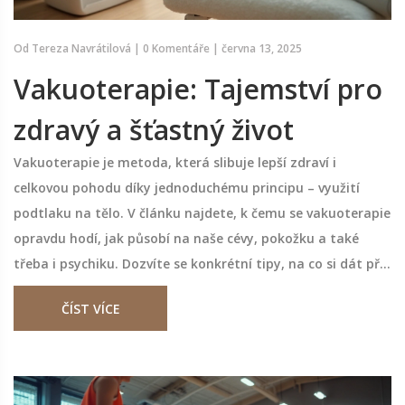
Od
Tereza Navrátilová
|
0 Komentáře
|
června 13, 2025
Vakuoterapie: Tajemství pro
zdravý a šťastný život
Vakuoterapie je metoda, která slibuje lepší zdraví i
celkovou pohodu díky jednoduchému principu – využití
podtlaku na tělo. V článku najdete, k čemu se vakuoterapie
opravdu hodí, jak působí na naše cévy, pokožku a také
třeba i psychiku. Dozvíte se konkrétní tipy, na co si dát při
výběru vakuoterapie pozor a jak z ní vytěžit maximum.
ČÍST VÍCE
Překvapí vás, jak moc ovlivňuje každodenní život i
obyčejnou únavu. Tohle není žádná pohádka, ale
srozumitelný průvodce světem vakuoterapie.