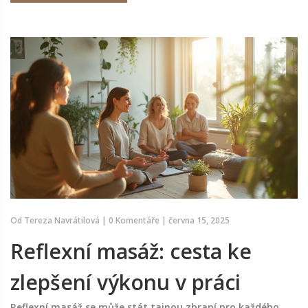
sezení vytěžit maximum.
Od
Tereza Navrátilová
|
0 Komentáře
|
června 15, 2025
Reflexní masáž: cesta ke
zlepšení výkonu v práci
Reflexní masáž se může stát tajnou zbraní pro každého,