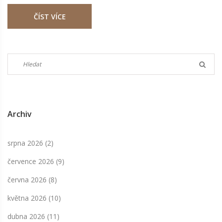
se zklamání a užít si masáž naplno. Pochopíte rozdíl mezi
ČÍST VÍCE
klasickou a tantrickou masáží. Možná vás překvapí, jak
zásadní vliv může mít taková zkušenost na vaše
každodenní fungování.
Archiv
srpna 2026
(2)
července 2026
(9)
června 2026
(8)
května 2026
(10)
dubna 2026
(11)