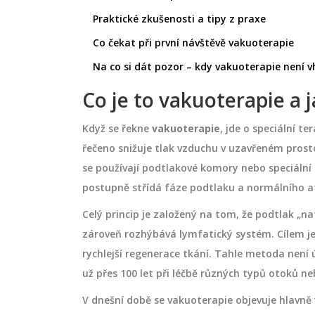
Praktické zkušenosti a tipy z praxe
Co čekat při první návštěvě vakuoterapie
Na co si dát pozor – kdy vakuoterapie není 
Co je to vakuoterapie a 
Když se řekne
vakuoterapie
, jde o speciální 
řečeno snižuje tlak vzduchu v uzavřeném prostor
se používají podtlakové komory nebo speciální 
postupně střídá fáze podtlaku a normálního a
SÁŽE
TĚHOTENSKÉ MASÁŽE
Celý princip je založený na tom, že podtlak „n
zároveň rozhýbává lymfatický systém. Cílem je 
rychlejší regenerace tkání. Tahle metoda není 
už přes 100 let při léčbě různých typů otoků ne
V dnešní době se vakuoterapie objevuje hlavně 