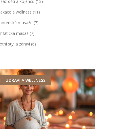
sáž dětí a kojenců
(13)
laxace a wellness
(11)
hotenské masáže
(7)
mfatická masáž
(7)
otní styl a zdraví
(6)
ZDRAVÍ A WELLNESS
TĚHOTENS