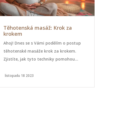
Těhotenská masáž: Krok za
Těhotensk
krokem
provádět 
Ahoj! Dnes se s Vámi podělím o postup
Těhotenská
těhotenské masáže krok za krokem.
účinná, když
Zjistíte, jak tyto techniky pomohou
Zjistěte, ja
zmírnit stres a napětí během
nohy, co vy
těhotenství. Podíváme se také na
Praktický n
listopadu 18 2023
listopadu 16 
bezpečnostní tipy, aby byla masáž co
ženu.
nejběžnější a přínosnější pro vás i vaše
nenarozené dítě. Tak pojďme na to!