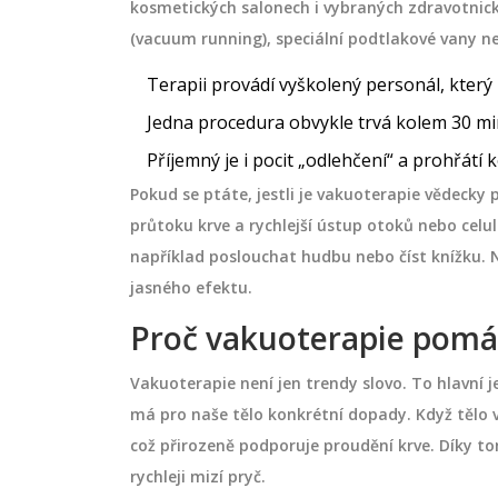
kosmetických salonech i vybraných zdravotnick
(vacuum running), speciální podtlakové vany ne
Terapii provádí vyškolený personál, který 
asáž při
Těhotenská masáž: Kdy zač
Jedna procedura obvykle trvá kolem 30 min
: Jak funguje,
jak pomáhá a na co si dát 
co si dát pozor
Příjemný je i pocit „odlehčení“ a prohřátí 
 účinně tlumí bolesti
Podrobný průvodce těhotenskou 
Pokud se ptáte, jestli je vakuoterapie vědecky
bilitu. Dozvíte se,
Zjistěte, jak pomáhá s bolestmi z
průtoku krve a rychlejší ústup otoků nebo cel
 techniku, komu se
otoky, kdy je nejlepší začít a na co
například poslouchat hudbu nebo číst knížku. 
inovat masáž s
pozor z hlediska bezpečnosti.
jasného efektu.
dobou úlevu.
dubna 12 2026
Proč vakuoterapie pomá
Vakuoterapie není jen trendy slovo. To hlavní 
má pro naše tělo konkrétní dopady. Když tělo vy
což přirozeně podporuje proudění krve. Díky to
rychleji mizí pryč.