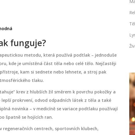
Ma
Re
Tě
vhodná
Ly
jak funguje?
Živ
terapeutickou metodu, která používá podtlak – jednoduše
u, kde je umístěná část těla nebo celé tělo. Nejčastěji
přístroje, kam si sednete nebo lehnete, a stroj pak
tmosférického tlaku.
REHABILITAČNÍ MASÁŽE
atahuje“ krev z hlubších žil směrem k povrchu pokožky a
lepší prokrvení, odvod odpadních látek z těla a také
úplná novinka – v medicíně se variace podtlaku používají
bo špatně se hojících ran.
v regeneračních centrech, sportovních klubech,