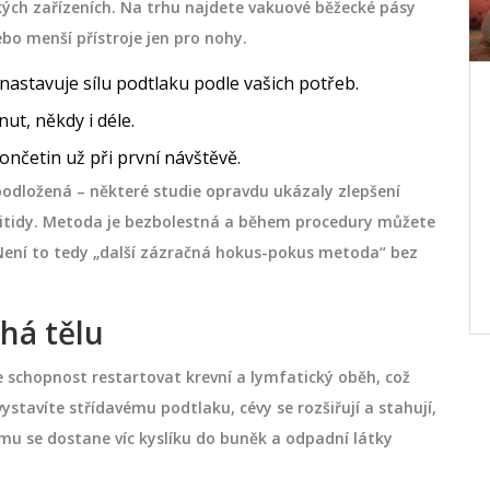
ých zařízeních. Na trhu najdete vakuové běžecké pásy
bo menší přístroje jen pro nohy.
nastavuje sílu podtlaku podle vašich potřeb.
ít,
Zdravotní Masáž: Klíč k Uvolnění
ut, někdy i déle.
pozor
Těla a Mysli
končetin už při první návštěvě.
masáží.
Zdravotní masáž je nejen prostředkem k
 podložená – některé studie opravdu ukázaly zlepšení
ad a
úlevě od tělesné bolesti, ale také cestou
ulitidy. Metoda je bezbolestná a během procedury můžete
 si dát
k dosažení psychické rovnováhy.
Není to tedy „další zázračná hokus-pokus metoda“ bez
Poskytuje širokou škálu výhod, od
zlepšení krevního oběhu až po snížení
října 20 2024
stresu. Důležité je správné technické
há tělu
provedení a přizpůsobení masáže
je schopnost restartovat krevní a lymfatický oběh, což
individuálním potřebám klienta. Tento
stavíte střídavému podtlaku, cévy se rozšiřují a stahují,
článek se zaměřuje na principy a výhody
mu se dostane víc kyslíku do buněk a odpadní látky
zdravotní masáže a nabízí tipy, jak z ní
získat maximum.