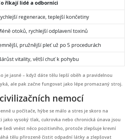
o říkají lidé a odborníci
ychlejší regenerace, teplejší končetiny
éně otoků, rychlejší odplavení toxinů
emnější, pružnější pleť už po 5 procedurách
árůst vitality, větší chuť k pohybu
o je jasné – když dáte tělu lepší oběh a pravidelnou
vyká, ale pak začne fungovat jako lépe promazaný stroj.
 civilizačních nemocí
denně u počítače, hýbe se málo a stres je skoro na
ci jako vysoký tlak, cukrovka nebo chronická únava jsou
 šedi vnést něco pozitivního, protože zlepšuje krevní
á tělu přirozeně čistit odpadní látky a zlepšovat