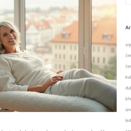
Ar
sr
če
če
kv
du
bř
ún
le