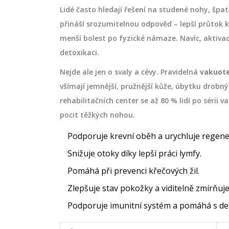
Lidé často hledají řešení na studené nohy, šp
přináší srozumitelnou odpověď – lepší průtok k
menší bolest po fyzické námaze. Navíc, aktiv
detoxikaci.
Nejde ale jen o svaly a cévy. Pravidelná
vakuote
všímají jemnější, pružnější kůže, úbytku drobný
rehabilitačních center se až 80 % lidí po sérii va
pocit těžkých nohou.
Podporuje krevní oběh a urychluje regene
Snižuje otoky díky lepší práci lymfy.
Pomáhá při prevenci křečových žil.
Zlepšuje stav pokožky a viditelně zmírňuje 
Podporuje imunitní systém a pomáhá s de