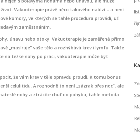
pr
áhá nejen s bolavýma nohama nebo únavou, ale může
život. Vakuoterapie právě něco takového nabízí – a není
li
kové komory, ve kterých se tahle procedura provádí, už
ří
se sedavým zaměstnáním.
zá
 nohy, únavu nebo otoky. Vakuoterapie je zaměřená přímo
davě „masíruje“ vaše tělo a rozhýbává krev i lymfu. Takže
jete na těžké nohy po práci, vakuoterapie může být
Ka
a pocit, že vám krev v těle opravdu proudí. K tomu bonus
Zd
nší celulitidu. A rozhodně to není „zázrak přes noc“, ale
, nateklé nohy a ztrácíte chuť do pohybu, tahle metoda
Sp
Ma
Re
Ma