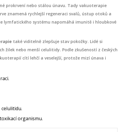
atné prokrvení nebo stálou únavu. Tady vakuoterapie
rve znamená rychlejší regeneraci svalů, ústup otoků a
ace lymfatického systému napomáhá imunitě i hloubkové
rapie
také viditelně zlepšuje stav pokožky. Lidé si
ch žilek nebo menší celulitidy. Podle zkušeností z českých
kuoterapií cítí lehčí a veselejší, protože mizí únava i
raci.
celulitidu.
toxikací organismu.