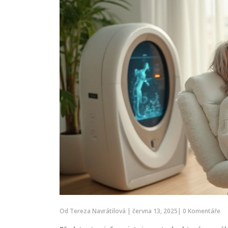
Od
Tereza Navrátilová
|
června 13, 2025
|
0 Komentáře