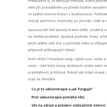
Představte si, že existuje metoda, která pom
vám při pravidelném používání hodně usnadnit 
to žádná science fiction z budoucnosti. Podtla
testují sportovci, maminky po porodu i lidé 
Spousta lidí řeší špatný krevní oběh, studené
na tenhle problém. Využívá podtlak, který stří
jestli sedíte celé dny u počítače nebo si stěžu
příjemně překvapující řešení.
První efekt? Povolené svaly, teplé ruce i nohy 
navíc – lidé hlásí ústup drobných otoků nebo me
pravidelnost je klíčová. Pokud vás trápí únava
stojí za zkoušku.
Co je to vakuoterapie a jak funguje?
Proč vakuoterapie pomáhá tělu
Vliv na zdraví a prevenci civilizačních nemocí