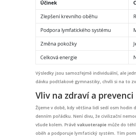
Účinek
C
Zlepšení krevního oběhu
R
Podpora lymfatického systému
M
Změna pokožky
J
Celková energie
N
Výsledky jsou samozřejmě individuální, ale jedn
dávku podtlakové gymnastiky, chvíli si na to z
Vliv na zdraví a prevenci
Žijeme v době, kdy většina lidí sedí osm hodin 
denním pořádku. Není divu, že civilizační nemo
všude kolem. Právě
vakuoterapie
může do téhle
oběh a podporuje lymfatický systém. Tím pomáh