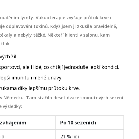
 prouděním lymfy. Vakuoterapie zvyšuje průtok krve i
je odplavování toxinů. Když jsem ji zkusila pravidelně,
tékaly a nebyly těžké. Někteří klienti v salonu, kam
 tlak.
ých žil.
ortovci, ale i lidé, co chtějí jednoduše lepší kondici.
lepší imunitu i méně únavy.
ukama díky lepšímu průtoku krve.
21 v Německu. Tam stačilo deset dvacetiminutových sezení
e výsledky:
 zahájením
Po 10 sezeních
idí
21 % lidí