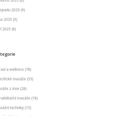
osince 2025
(6)
stopadu 2025
(9)
jna 2025
(9)
ří 2025
(8)
tegorie
raví a wellness
(78)
ecifické masáže
(53)
sáže z Asie
(28)
habilitační masáže
(18)
sážní techniky
(15)