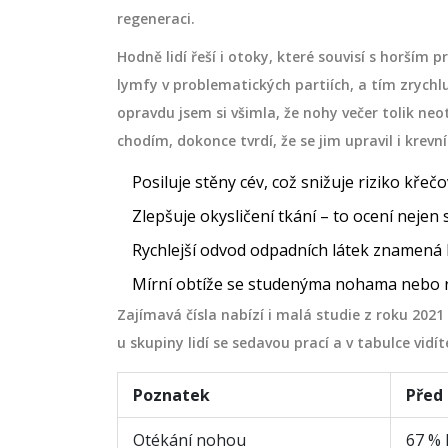
regeneraci.
Hodně lidí řeší i otoky, které souvisí s horším
lymfy v problematických partiích, a tím zrychlu
opravdu jsem si všimla, že nohy večer tolik neo
chodím, dokonce tvrdí, že se jim upravil i krevní
Posiluje stěny cév, což snižuje riziko křečov
Zlepšuje okysličení tkání – to ocení nejen sp
Rychlejší odvod odpadních látek znamená 
Mírní obtíže se studenýma nohama nebo r
Zajímavá čísla nabízí i malá studie z roku 20
u skupiny lidí se sedavou prací a v tabulce vidít
Poznatek
Před
Otékání nohou
67 % l