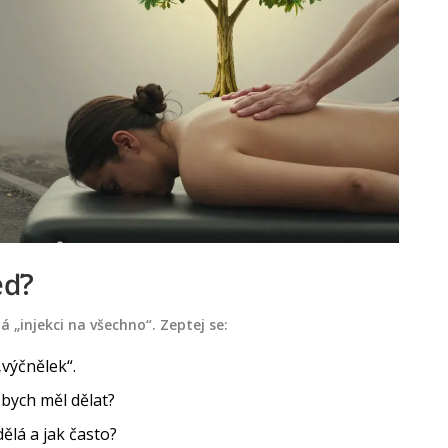
eď?
dá „injekci na všechno“. Zeptej se:
„výčnělek“.
 bych měl dělat?
dělá a jak často?