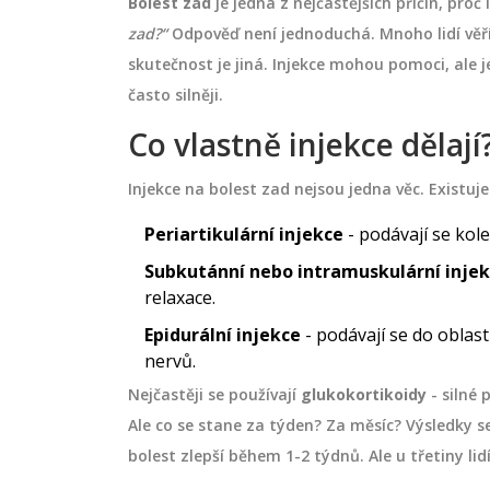
Bolest zad
je jedna z nejčastějších příčin, proč 
zad?“
Odpověď není jednoduchá. Mnoho lidí věří,
skutečnost je jiná. Injekce mohou pomoci, ale je
často silněji.
Co vlastně injekce dělají
Injekce na bolest zad nejsou jedna věc. Existuje
Periartikulární injekce
- podávají se kole
Subkutánní nebo intramuskulární inje
relaxace.
Epidurální injekce
- podávají se do oblas
nervů.
Nejčastěji se používají
glukokortikoidy
- silné 
Ale co se stane za týden? Za měsíc? Výsledky se
bolest zlepší během 1-2 týdnů. Ale u třetiny li