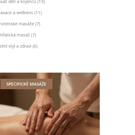
sáž dětí a kojenců
(13)
laxace a wellness
(11)
hotenské masáže
(7)
mfatická masáž
(7)
otní styl a zdraví
(6)
SPECIFICKÉ MASÁŽE
MASÁŽE Z 