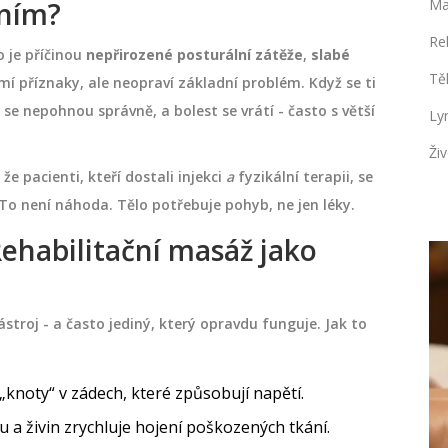
ením?
Ma
Re
 je příčinou
nepřirozené posturální zátěže
,
slabé
Tě
umí příznaky, ale neopraví základní problém. Když se ti
 se nepohnou správně, a bolest se vrátí - často s větší
Ly
Živ
že pacienti, kteří dostali injekci
a
fyzikální terapii, se
ci. To není náhoda. Tělo potřebuje pohyb, ne jen léky.
ehabilitační masáž jako
ZDRAVÍ A WELLNESS
ástroj - a často jediný, který opravdu funguje. Jak to
 „knoty“ v zádech, které způsobují napětí.
ku a živin zrychluje hojení poškozených tkání.