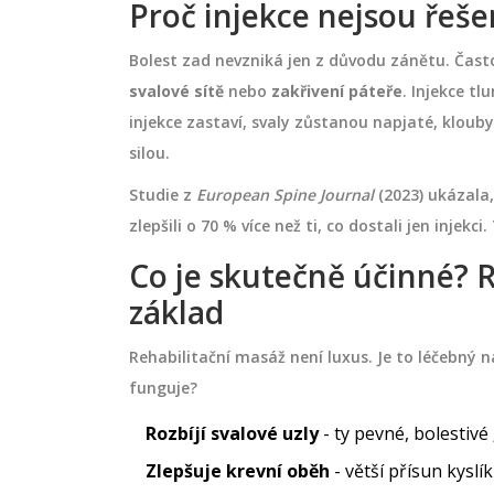
Proč injekce nejsou řeš
Bolest zad nevzniká jen z důvodu zánětu. Často
svalové sítě
nebo
zakřivení páteře
. Injekce tl
injekce zastaví, svaly zůstanou napjaté, klouby
silou.
Studie z
European Spine Journal
(2023) ukázala, 
zlepšili o 70 % více než ti, co dostali jen injek
Co je skutečně účinné? R
základ
ZDRAVÍ A WELLNESS
Rehabilitační masáž není luxus. Je to léčebný n
funguje?
Rozbíjí svalové uzly
- ty pevné, bolestivé
Zlepšuje krevní oběh
- větší přísun kyslí