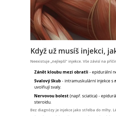
se přirozeně zbavit toxinů pomocí
medové masáže!
Když už musíš injekci, j
Neexistuje „nejlepší“ injekce. Vše závisí na příč
Zánět kloubu mezi obratli
- epidurální n
Svalový škub
- intramuskulární injekce s
uvolňují svaly.
Nervovou bolest
(např. sciatica) - epidur
steroidu.
Bez diagnózy je injekce jako střelba do mlhy. 