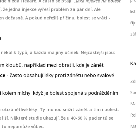
pr
lidé hledají lékaře. A často se ptají:
„Jaká injekce na bolest
 že jedna injekce vyřeší problém za pár dní. Ale
li
n dočasně. A pokud neřešíš příčinu, bolest se vrátí -
ří
zá
?
 několik typů, a každá má jiný účinek. Nejčastější jsou:
Ka
m kloubů, například mezi obratli, kde je zánět.
kce
- často obsahují léky proti zánětu nebo svalové
Zd
ti kolem míchy, když je bolest spojená s podrážděním
Sp
Ma
protizánětlivé léky. Ty mohou snížit zánět a tím i bolest.
Re
 liší. Některé studie ukazují, že u 40-60 % pacientů se
Ma
dí to nepomůže vůbec.