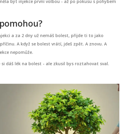
měla být injekce první volbou - až po pokusu s pohybem
ce pomohou?
injekci a za 2 dny už nemáš bolest, přijde ti to jako
příčinu. A když se bolest vrátí, jdeš zpět. A znovu. A
njekce nepomůže.
 si dáš lék na bolest - ale zkusil bys roztahovat sval.