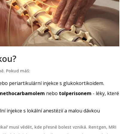
akou?
ině. Pokud máš:
ebo periartikulární injekce s glukokortikoidem.
methocarbamolem
nebo
tolperisonem
- léky, které
ální injekce s lokální anestézií a malou dávkou
Lékař musí vědět, kde přesně bolest vzniká. Rentgen, MRI