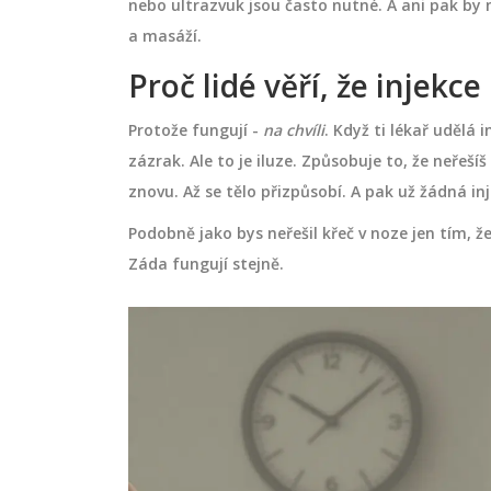
nebo ultrazvuk jsou často nutné. A ani pak by 
a masáží.
Proč lidé věří, že injek
Protože fungují -
na chvíli
. Když ti lékař udělá 
zázrak. Ale to je iluze. Způsobuje to, že neřešíš 
znovu. Až se tělo přizpůsobí. A pak už žádná i
Podobně jako bys neřešil křeč v noze jen tím, že
Záda fungují stejně.