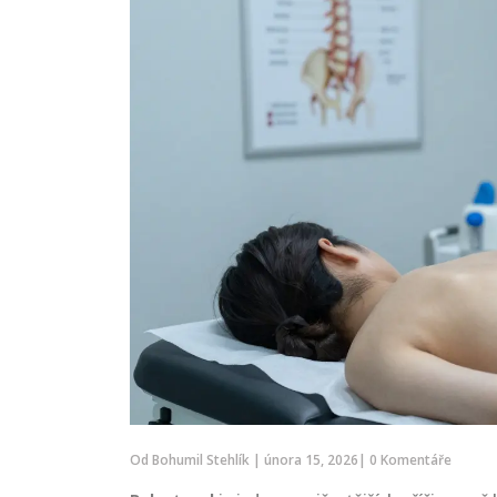
Od
Bohumil Stehlík
|
února 15, 2026
|
0 Komentáře