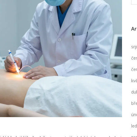
Ar
sr
če
če
kv
du
bř
ún
le