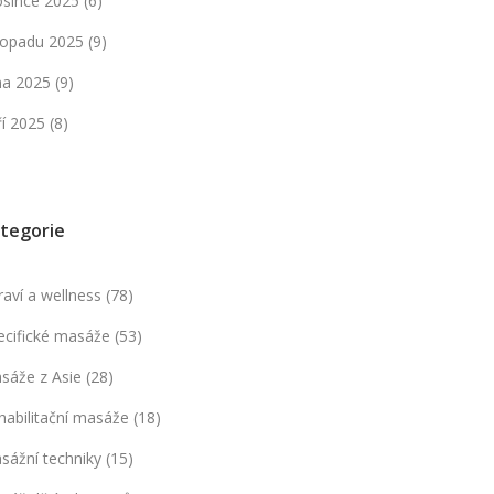
osince 2025
(6)
stopadu 2025
(9)
jna 2025
(9)
ří 2025
(8)
tegorie
raví a wellness
(78)
ecifické masáže
(53)
sáže z Asie
(28)
habilitační masáže
(18)
sážní techniky
(15)