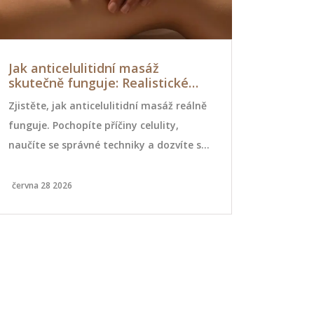
Jak anticelulitidní masáž
Čínská ma
skutečně funguje: Realistické
reflexní 
výsledky a tipy
pohled na
Zjistěte, jak anticelulitidní masáž reálně
Zjistěte, ja
funguje. Pochopíte příčiny celulity,
pomáhá uvol
naučíte se správné techniky a dozvíte se,
energie a zr
jak dosáhnout hladší pleti bez mýtů.
pomocí trad
června 28 2026
dubna 24 202