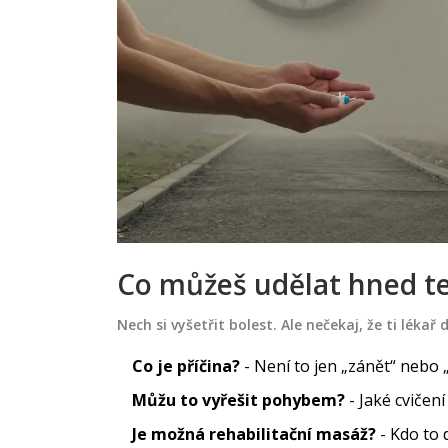
Co můžeš udělat hned t
Nech si vyšetřit bolest. Ale nečekaj, že ti lékař 
Co je příčina?
- Není to jen „zánět“ nebo 
Můžu to vyřešit pohybem?
- Jaké cvičení
Je možná rehabilitační masáž?
- Kdo to 