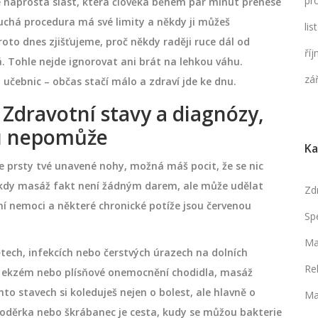
pr
e naprostá slast, která člověka během pár minut přenese
uchá procedura má své limity a někdy ji můžeš
li
to dnes zjišťujeme, proč někdy raději ruce dál od
ří
 Tohle nejde ignorovat ani brát na lehkou váhu.
zá
 učebnic – občas stačí málo a zdraví jde ke dnu.
: Zdravotní stavy a diagnózy,
ou nepomůže
Ka
uje prsty tvé unavené nohy, možná máš pocit, že se nic
 kdy masáž fakt není žádným darem, ale může udělat
Zd
í nemoci a některé chronické potíže jsou červenou
Sp
Ma
ětech, infekcích nebo čerstvých úrazech na dolních
Re
, ekzém nebo plísňové onemocnění chodidla, masáž
to stavech si koleduješ nejen o bolest, ale hlavně o
Ma
ná oděrka nebo škrábanec je cesta, kudy se můžou bakterie