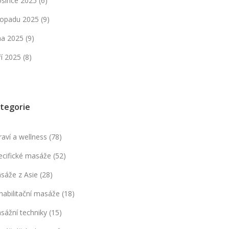
osince 2025
(6)
stopadu 2025
(9)
jna 2025
(9)
ří 2025
(8)
tegorie
raví a wellness
(78)
ecifické masáže
(52)
sáže z Asie
(28)
habilitační masáže
(18)
sážní techniky
(15)