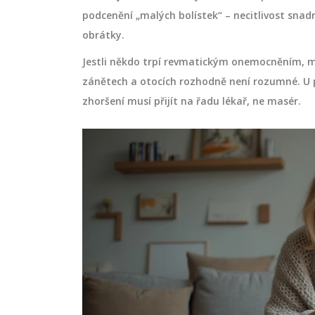
podcenění „malých bolístek“ – necitlivost snadn
obrátky.
Jestli někdo trpí revmatickým onemocněním, m
 Lomi Lomi:
Tejpování pro plavce: Komp
kontraindikace a
průvodce pro začátečníky
zánětech a otocích rozhodně není rozumné. U 
zhoršení musí přijít na řadu lékař, ne masér.
k probíhá, komu
Průvodce tejpováním pro plavce: 
ěji vynechat.
se aplikovat kinesiotape na rame
 tipy, cenami v
preventivně chránit klouby a urych
a mini‑checklistem
regeneraci po trénincích.
srpna 2 2026