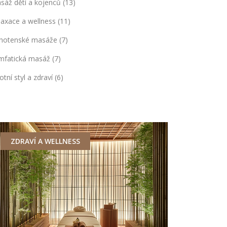
sáž dětí a kojenců
(13)
laxace a wellness
(11)
hotenské masáže
(7)
mfatická masáž
(7)
otní styl a zdraví
(6)
ZDRAVÍ A WELLNESS
ZDRAVÍ A 