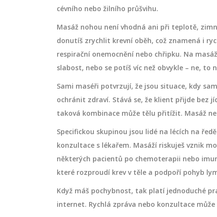
cévního nebo žilního průšvihu.
Masáž nohou není vhodná ani při teplotě, zimn
donutíš zrychlit krevní oběh, což znamená i rych
respirační onemocnění nebo chřipku. Na masážní
slabost, nebo se potíš víc než obvykle – ne, to
Sami maséři potvrzují, že jsou situace, kdy sa
ochránit zdraví. Stává se, že klient přijde bez 
taková kombinace může tělu přitížit. Masáž ne
Specifickou skupinou jsou lidé na lécích na řed
konzultace s lékařem. Masáží riskuješ vznik mo
některých pacientů po chemoterapii nebo imuni
které rozproudí krev v těle a podpoří pohyb ly
Když máš pochybnost, tak platí jednoduché prav
internet. Rychlá zpráva nebo konzultace může z