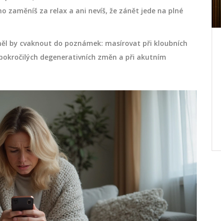
o zaměníš za relax a ani nevíš, že zánět jede na plné
ěl by cvaknout do poznámek: masírovat při kloubních
letní
Jak sportovní masáž zlepšuje
koncentraci: mechanismy,
pokročilých degenerativních změn a při akutním
protokoly a tipy
naučte
Jak sportovní masáž zvyšuje fokus: HRV,
na,
méně kortizolu, menší napětí. Získejte
lit
konkrétní protokoly před výkonem,
samomasáž, měření a časté chyby.
září 14 2025