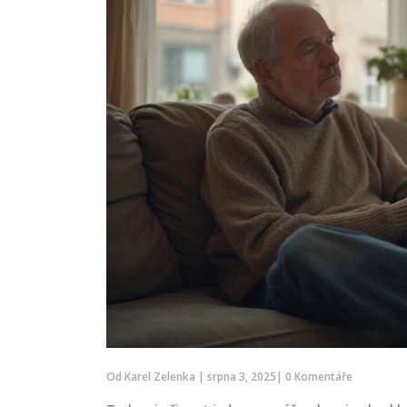
Od
Karel Zelenka
|
srpna 3, 2025
|
0 Komentáře