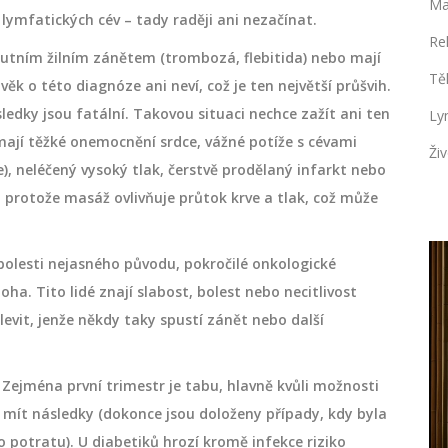
Ma
u lymfatických cév – tady raději ani nezačínat.
Re
kutním žilním zánětem (trombozá, flebitida) nebo mají
Tě
k o této diagnóze ani neví, což je ten největší průšvih.
sledky jsou fatální. Takovou situaci nechce zažít ani ten
Ly
o mají těžké onemocnění srdce, vážné potíže s cévami
Živ
), neléčený vysoký tlak, čerstvě prodělaný infarkt nebo
 protože masáž ovlivňuje průtok krve a tlak, což může
bolesti nejasného původu, pokročilé onkologické
SPORTOVNÍ MASÁŽE
a. Tito lidé znají slabost, bolest nebo necitlivost
levit, jenže někdy taky spustí zánět nebo další
.
 Zejména první trimestr je tabu, hlavně kvůli možnosti
 mít následky (dokonce jsou doloženy případy, kdy byla
 potratu). U diabetiků hrozí kromě infekce riziko