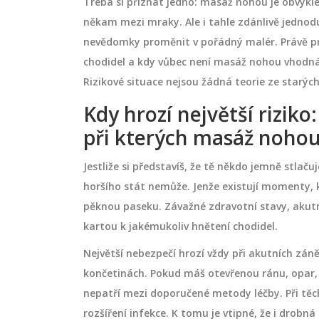
Treba si přiznat jedno: masáž nohou je obvykl
někam mezi mraky. Ale i tahle zdánlivě jednod
nevědomky proměnit v pořádný malér. Právě pro
chodidel a kdy vůbec není masáž nohou vhodná.
Rizikové situace nejsou žádná teorie ze starých
Kdy hrozí největší riziko
při kterých masáž noh
Jestliže si představíš, že tě někdo jemně stlač
horšího stát nemůže. Jenže existují momenty,
pěknou paseku. Závažné zdravotní stavy, akutn
kartou k jakémukoliv hnětení chodidel.
Největší nebezpečí hrozí vždy při akutních zán
končetinách. Pokud máš otevřenou ránu, opar
nepatří mezi doporučené metody léčby. Při těch
rozšíření infekce. K tomu je vtipné, že i drob