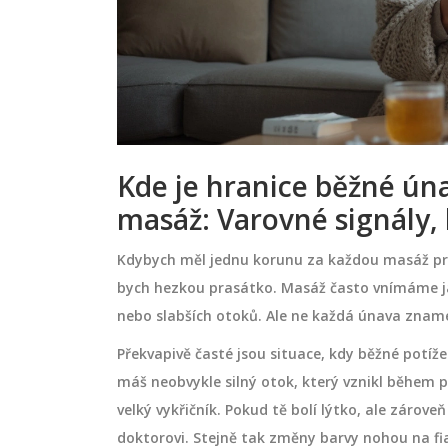
Kde je hranice běžné úna
masáž: Varovné signály,
Kdybych měl jednu korunu za každou masáž p
bych hezkou prasátko. Masáž často vnímáme j
nebo slabších otoků. Ale ne každá únava znam
Překvapivě časté jsou situace, kdy běžné potíže
máš neobvykle silný otok, který vznikl během 
velký vykřičník. Pokud tě bolí lýtko, ale zárov
doktorovi. Stejně tak změny barvy nohou na fia