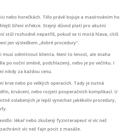
ici nebo horečkách. Tělo právě bojuje a masírováním ho
lejší šíření infekce. Stejný důvod platí pro akutní
 stůl rozhodně nepatříš, pokud se ti motá hlava, cítíš
 není jen výsledkem „dobré procedury“.
mi musí odmítnout klienta. Není to lenost, ale snaha
jídla po noční směně, podchlazený, nebo je po večírku. I
ní nikdy za každou cenu.
ění krve nebo po velkých operacích. Tady je nutná
dřin, krvácení, nebo rozjetí pooperačních komplikací. U
tně oslabených je lepší vynechat jakékoliv procedury,
mfy.
idlo: lékař nebo zkušený fyzioterapeut ví víc než
achránit víc než fajn pocit z masáže.