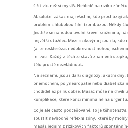
šířit víc, než si myslíš. Nehledě na riziko zánět
Absolutní zákaz mají všichni, kdo procházejí a
problém s hlubokou žilní trombózou. Někdy člově
Jestliže se náhodou uvolní krevní sraženina, ná
největší otužilec. Mezi rizikovými jsou i ti, kd
(arterioskleróza, nedokrevnost nohou, ischemie
mrtvici. Každý z těchto stavů znamená stopku,
tělo prostě nezvládnout.
Na seznamu jsou i další diagnózy: akutní dny, 
SPORTOVNÍ MASÁŽE
onemocnění, polyneuropatie nebo diabetická noh
chodidel až příliš dobře. Masáž může na chvíli u
komplikace, které končí minimálně na urgentu
Co je ale často podceňované, to je těhotenství.
spustit nevhodně reflexní zóny, které by mohly
masáž jedním z rizikových faktorů spontánního