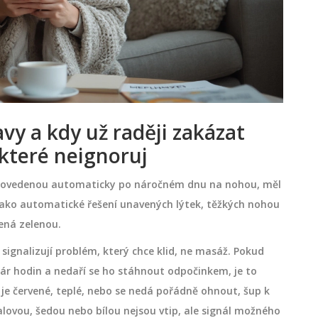
vy a kdy už raději zakázat
 které neignoruj
rovedenou automaticky po náročném dnu na nohou, měl
ako automatické řešení unavených lýtek, těžkých nohou
ená zelenou.
 signalizují problém, který chce klid, ne masáž. Pokud
pár hodin a nedaří se ho stáhnout odpočinkem, je to
eň je červené, teplé, nebo se nedá pořádně ohnout, šup k
lovou, šedou nebo bílou nejsou vtip, ale signál možného