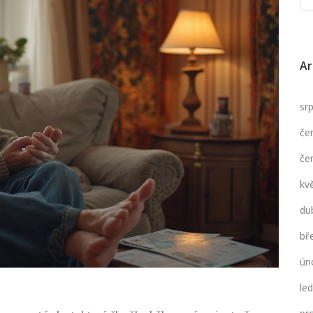
Ar
sr
če
če
kv
du
bř
ún
le