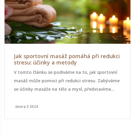
Jak sportovní masáž pomáhá při redukci
stresu: účinky a metody
V tomto článku se podíváme na to, jak sportovní
masáž může pomoci při redukci stresu. Zabýváme
se účinky masáže na tělo a mysl, představíme
různé techniky a metody masáže a nabídneme
tipy, jak si můžete užít jejich přínosy. Ukazuje se,
února 3 2024
že pravidelné začleňování sportovní masáže do
životního stylu může mít pozitivní dopad na
fyzické i mentální zdraví.