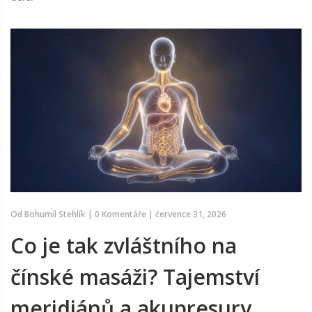
Od
Bohumil Stehlík
|
0 Komentáře
|
července 31, 2026
Co je tak zvláštního na
čínské masáži? Tajemství
meridiánů a akupresury