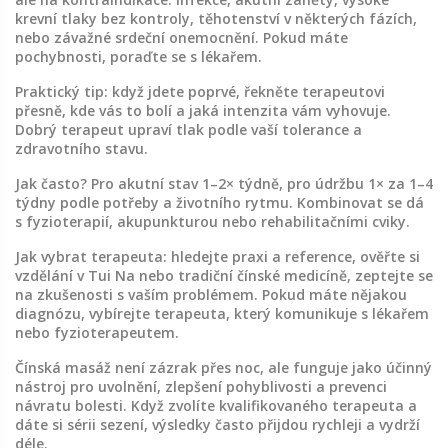
krevní tlaky bez kontroly, těhotenství v některých fázích,
nebo závažné srdeční onemocnění. Pokud máte
pochybnosti, poraďte se s lékařem.
Praktický tip: když jdete poprvé, řekněte terapeutovi
přesně, kde vás to bolí a jaká intenzita vám vyhovuje.
Dobrý terapeut upraví tlak podle vaší tolerance a
zdravotního stavu.
Jak často? Pro akutní stav 1–2× týdně, pro údržbu 1× za 1–4
týdny podle potřeby a životního rytmu. Kombinovat se dá
s fyzioterapií, akupunkturou nebo rehabilitačními cviky.
Jak vybrat terapeuta: hledejte praxi a reference, ověřte si
vzdělání v Tui Na nebo tradiční čínské medicíně, zeptejte se
na zkušenosti s vaším problémem. Pokud máte nějakou
diagnózu, vybírejte terapeuta, který komunikuje s lékařem
nebo fyzioterapeutem.
Čínská masáž není zázrak přes noc, ale funguje jako účinný
nástroj pro uvolnění, zlepšení pohyblivosti a prevenci
návratu bolesti. Když zvolíte kvalifikovaného terapeuta a
dáte si sérii sezení, výsledky často přijdou rychleji a vydrží
déle.