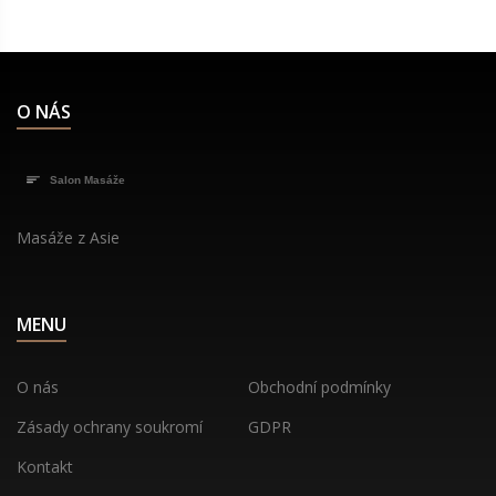
O NÁS
Masáže z Asie
MENU
O nás
Obchodní podmínky
Zásady ochrany soukromí
GDPR
Kontakt