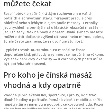
můžete čekat
Sezení obvykle začíná krátkým rozhovorem o vašich
potížích a zdravotním stavu. Terapeut pracuje přes
oblečení nebo s lehkým olejem podle metody. Techniky
jsou rychlejší a pevnější než u klasické relaxační masáže —
jsou to tahy, tlak na body a hnětení svalů. Během masáže
můžete cítit dočasné zvýšení citlivosti nebo mírnou bolest,
to ale často znamená, že se uvolňuje ztuhlost.
Typické trvání: 30–90 minut. Po masáži se často
doporučuje klid, pití vody a vyhnout se náročnému výkonu.
Výsledek není vždy okamžitý — u chronických potíží může
být potřeba série sezení.
Pro koho je čínská masáž
vhodná a kdy opatrně
Vhodná je pro aktivní lidi, sportovce, i pro ty, kdo tráví
dlouhé hodiny u počítače. Pomáhá zlepšit mobilitu, snížit
napětí v šíji a ramenou a podpořit celkovou pohodu. Pozor
ale na kontraindikace: infekce, akutní záněty, vysoké