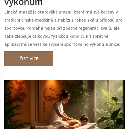
výkonům
Čínská masáž je starověké umění, které má své kořeny v
tradiční čínské medicíně a nabízí širokou škálu přínosů pro
sportovce. Pomáhá nejen při zpětné regeneraci svalů, ale
také zlepšuje celkovou fyzickou kondici. Při správné
aplikaci může vést ke zvýšení sportovního výkonu a snížení
rizika zranění. V článku se dozvíte více o jejích metodách,
ČÍST VÍCE
technikách a praktických radách, jak ji začlenit do vašeho
tréninkového režimu. Čínská masáž je tedy nejen relaxační,
ale i praktickou metodou pro každého sportovce.