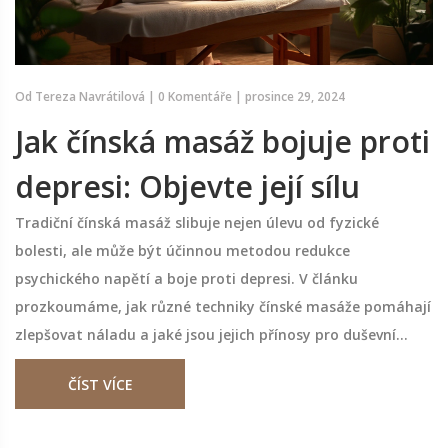
Od
Tereza Navrátilová
|
0 Komentáře
|
prosince 29, 2024
Jak čínská masáž bojuje proti
depresi: Objevte její sílu
Tradiční čínská masáž slibuje nejen úlevu od fyzické
bolesti, ale může být účinnou metodou redukce
psychického napětí a boje proti depresi. V článku
prozkoumáme, jak různé techniky čínské masáže pomáhají
zlepšovat náladu a jaké jsou jejich přínosy pro duševní
zdraví. Podíváme se na vědecké studie podporující tyto
ČÍST VÍCE
metody a doporučíme konkrétní tipy, jak začlenit masáže
do svého života.