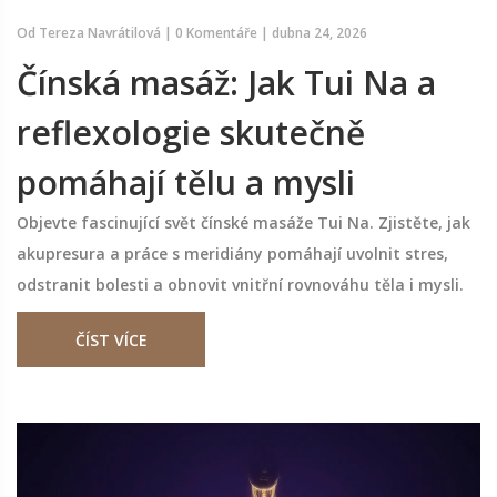
Od
Tereza Navrátilová
|
0 Komentáře
|
dubna 24, 2026
Čínská masáž: Jak Tui Na a
reflexologie skutečně
pomáhají tělu a mysli
Objevte fascinující svět čínské masáže Tui Na. Zjistěte, jak
akupresura a práce s meridiány pomáhají uvolnit stres,
odstranit bolesti a obnovit vnitřní rovnováhu těla i mysli.
ČÍST VÍCE