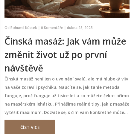
Od
Bohumil Kůstek
|
0 Komentáře
|
dubna 25, 2025
Čínská masáž: Jak vám může
změnit život už po první
návštěvě
Čínská masáž není jen o uvolnění svalů, ale má hluboký vliv
na vaše zdraví i psychiku. Naučíte se, jak tahle metoda
funguje, proč funguje už tisíce let a co můžete čekat přímo
na masérském lehátku. Přinášíme reálné tipy, jak z masáže
vytěžit maximum. Dozvíte se, s čím vám konkrétně může
pomoct a jaký je rozdíl oproti klasické masáži. Možná vás
ČÍST VÍCE
překvapí, jak rychle lze na sobě pozorovat změny.