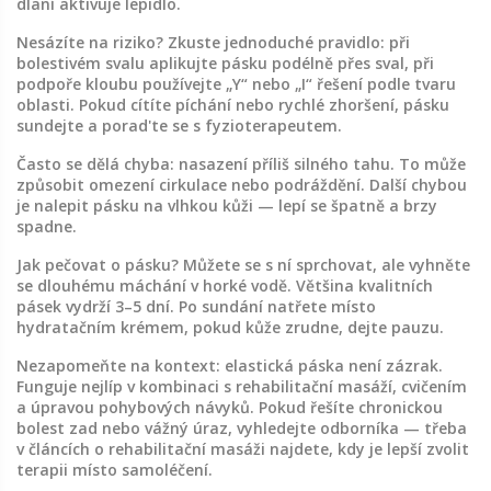
dlaní aktivuje lepidlo.
Nesázíte na riziko? Zkuste jednoduché pravidlo: při
bolestivém svalu aplikujte pásku podélně přes sval, při
podpoře kloubu používejte „Y“ nebo „I“ řešení podle tvaru
oblasti. Pokud cítíte píchání nebo rychlé zhoršení, pásku
sundejte a porad'te se s fyzioterapeutem.
Často se dělá chyba: nasazení příliš silného tahu. To může
způsobit omezení cirkulace nebo podráždění. Další chybou
je nalepit pásku na vlhkou kůži — lepí se špatně a brzy
spadne.
Jak pečovat o pásku? Můžete se s ní sprchovat, ale vyhněte
se dlouhému máchání v horké vodě. Většina kvalitních
pásek vydrží 3–5 dní. Po sundání natřete místo
hydratačním krémem, pokud kůže zrudne, dejte pauzu.
Nezapomeňte na kontext: elastická páska není zázrak.
Funguje nejlíp v kombinaci s rehabilitační masáží, cvičením
a úpravou pohybových návyků. Pokud řešíte chronickou
bolest zad nebo vážný úraz, vyhledejte odborníka — třeba
v článcích o rehabilitační masáži najdete, kdy je lepší zvolit
terapii místo samoléčení.