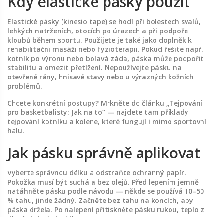
Kdy elastické pásky použít
Elastické pásky (kinesio tape) se hodí při bolestech svalů,
lehkých natrženích, otocích po úrazech a při podpoře
kloubů během sportu. Použijete je také jako doplněk k
rehabilitační masáži nebo fyzioterapii. Pokud řešíte např.
kotník po výronu nebo bolavá záda, páska může podpořit
stabilitu a omezit přetížení. Nepoužívejte pásku na
otevřené rány, hnisavé stavy nebo u výrazných kožních
problémů.
Chcete konkrétní postupy? Mrkněte do článku „Tejpování
pro basketbalisty: Jak na to“ — najdete tam příklady
tejpování kotníku a kolene, které fungují i mimo sportovní
halu.
Jak pásku správně aplikovat
Vyberte správnou délku a odstraňte ochranný papír.
Pokožka musí být suchá a bez olejů. Před lepením jemně
natáhněte pásku podle návodu — někde se používá 10–50
% tahu, jinde žádný. Začněte bez tahu na koncích, aby
páska držela. Po nalepení přitiskněte pásku rukou, teplo z