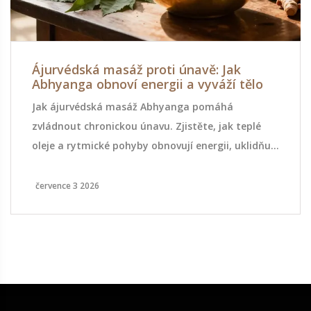
Ájurvédská masáž proti únavě: Jak
Abhyanga obnoví energii a vyváží tělo
Jak ájurvédská masáž Abhyanga pomáhá
zvládnout chronickou únavu. Zjistěte, jak teplé
oleje a rytmické pohyby obnovují energii, uklidňují
nervy a vyvažují tělo podle principů Ájurvédy.
července 3 2026