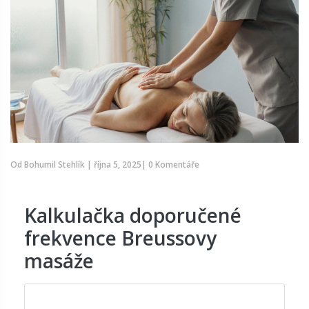
Od
Bohumil Stehlík
|
října 5, 2025
|
0 Komentáře
Kalkulačka doporučené
frekvence Breussovy
masáže