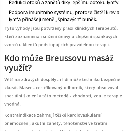
Redukci otoků a zánětů díky lepšímu odtoku lymfy.
Podpora imunitního systému, protože čistší krev a
lymfa přinášejí méně „špinavých“ buněk.
Tyto výhody jsou potvrzeny praxí klinických terapeutů,
kteří zaznamenali snížení únavy a zlepšení spánkových
vzorců u klientů podstupujících pravidelnou terapii.
Kdo může Breussovu masáž
využít?
Většina zdravých dospělých lidí může techniku bezpečně
zkusit.
Masér
- certifikovaný odborník, který absolvoval
speciální školení v této metodě - zhodnotí, zda je terapie
vhodná.
Kontraindikace zahrnují těžké kardiovaskulární
onemocnění, akutní záněty, těhotenství ve třetím