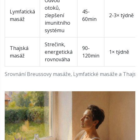
Odvod
otoků,
Lymfatická
45-
zlepšení
2-3× týdně
masáž
60min
imunitního
systému
Strečink,
Thajská
90-
energetická
1× týdně
masáž
120min
rovnováha
Srovnání Breussovy masáže, Lymfatické masáže a Thajs