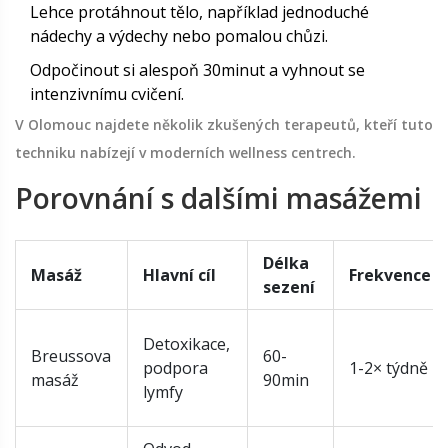
Lehce protáhnout tělo, například jednoduché
nádechy a výdechy nebo pomalou chůzi.
Odpočinout si alespoň 30minut a vyhnout se
intenzivnímu cvičení.
V
Olomouc
najdete několik zkušených terapeutů, kteří tuto
techniku nabízejí v moderních wellness centrech.
Porovnání s dalšími masážemi
Délka
Masáž
Hlavní cíl
Frekvence
sezení
Detoxikace,
Breussova
60-
podpora
1-2× týdně
masáž
90min
lymfy