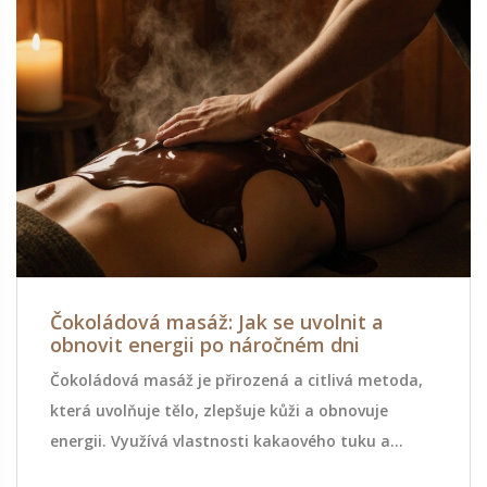
Čokoládová masáž: Jak se uvolnit a
obnovit energii po náročném dni
Čokoládová masáž je přirozená a citlivá metoda,
která uvolňuje tělo, zlepšuje kůži a obnovuje
energii. Využívá vlastnosti kakaového tuku a
antioxidantů pro hlubokou relaxaci po náročném