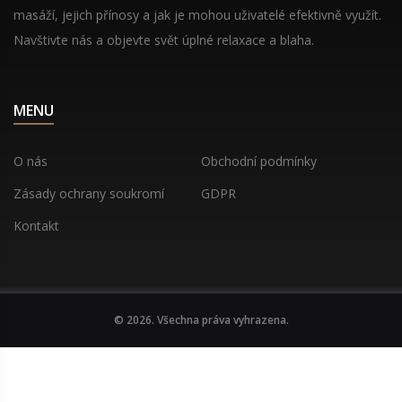
masáží, jejich přínosy a jak je mohou uživatelé efektivně využít.
Navštivte nás a objevte svět úplné relaxace a blaha.
MENU
O nás
Obchodní podmínky
Zásady ochrany soukromí
GDPR
Kontakt
© 2026. Všechna práva vyhrazena.