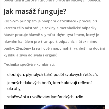
podél těla a zároveň drobné vibrace na klíčových bodech.
Jak masáž funguje?
Klíčovým principem je podpora
detoxikace
- proces, při
kterém tělo odstraňuje toxiny a metabolické odpadky.
Masér pracuje hlavně s
lymfatickým systémem
, který je
hlavním kanálem pro transport odpadních látek mimo
buňky. Zlepšený
krevní oběh
napomáhá rychlejšímu dodání
kyslíku a živin do svalů i orgánů.
Technika spočívá v kombinaci:
dlouhých, plynulých tahů podél svalových řetězců,
jemných tlakových bodů, které aktivují reflexní
okruhy,
stlačování a uvolňování lymfatických uzlin.