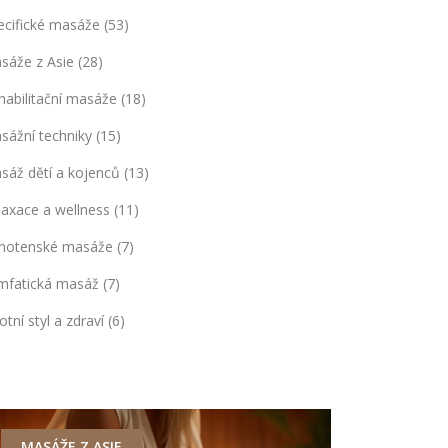
ecifické masáže
(53)
sáže z Asie
(28)
habilitační masáže
(18)
sážní techniky
(15)
sáž dětí a kojenců
(13)
laxace a wellness
(11)
hotenské masáže
(7)
mfatická masáž
(7)
otní styl a zdraví
(6)
MASÁŽE Z ASIE
ZDRAVÍ A 