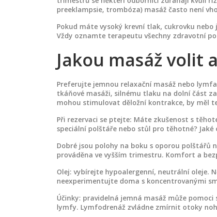
trimestru se někteří odborníci zdráhají kvůli ri
preeklampsie, trombóza) masáž často není vh
Pokud máte vysoký krevní tlak, cukrovku nebo 
Vždy oznamte terapeutu všechny zdravotní potí
Jakou masáž volit a
Preferujte jemnou relaxační masáž nebo lymfa
tkáňové masáži, silnému tlaku na dolní část z
mohou stimulovat děložní kontrakce, by měl t
Při rezervaci se ptejte: Máte zkušenost s těho
speciální polštáře nebo stůl pro těhotné? Jaké 
Dobré jsou polohy na boku s oporou polštářů n
prováděna ve vyšším trimestru. Komfort a bezpe
Olej: vybírejte hypoalergenní, neutrální oleje.
neexperimentujte doma s koncentrovanými sm
Účinky: pravidelná jemná masáž může pomoci se
lymfy. Lymfodrenáž zvládne zmírnit otoky noh