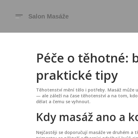
Péče o těhotné: 
praktické tipy
Těhotenství mění tělo i potřeby. Masáž může u
— ale záleží na čase těhotenství a na tom, kdo
dělat a čemu se vyhnout.
Kdy masáž ano a kd
Nejčastěji se doporučují masáže ve druhém a t