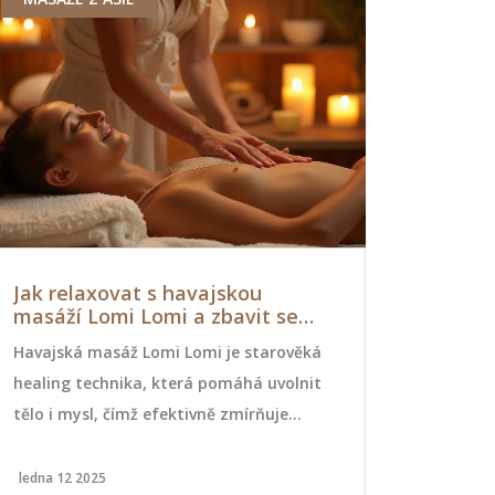
Jak relaxovat s havajskou
Regenerač
masáží Lomi Lomi a zbavit se
Jak uvolni
stresu
Havajská masáž Lomi Lomi je starověká
Regenerační
healing technika, která pomáhá uvolnit
hladinu kort
tělo i mysl, čímž efektivně zmírňuje
napětí způso
stres. Spojuje fyzický dotek s duchovní
techniky fun
péčí a používá dlouhé, plynulé pohyby,
absolvovat.
ledna 12 2025
června 7 2026