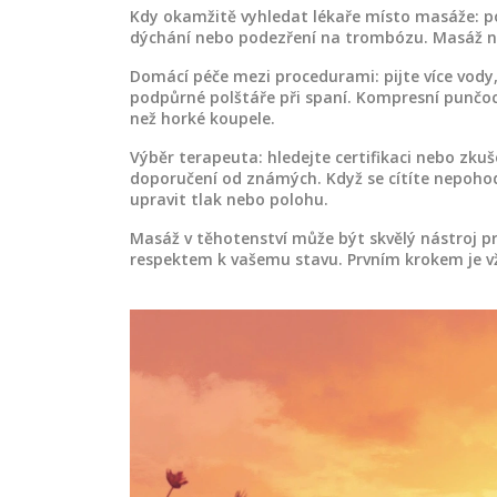
Kdy okamžitě vyhledat lékaře místo masáže: po
dýchání nebo podezření na trombózu. Masáž ne
Domácí péče mezi procedurami: pijte více vody
podpůrné polštáře při spaní. Kompresní punčoc
než horké koupele.
Výběr terapeuta: hledejte certifikaci nebo zkuš
doporučení od známých. Když se cítíte nepoh
upravit tlak nebo polohu.
Masáž v těhotenství může být skvělý nástroj pr
respektem k vašemu stavu. Prvním krokem je 
S
RELAXACE A WELLNESS