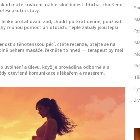
kud máte krvácení, náhlé silné bolesti břicha, zhoršené
Sp
řeší akutní stavy.
Ma
, lehké protahování zad, chodit párkrát denně, používat
hy mohou pomoct při otocích. Teplé zábaly jsou lepší
Re
Ma
enost s těhotenskou péčí, čtěte recenze, ptejte se na
odlně během masáže, řekněte to hned — terapeut by měl
Ma
Re
o uvolnění a úlevu, když je prováděna odborně a s
vždy otevřená komunikace s lékařem a masérem.
Tě
Ly
Živ
SPECIFICKÉ MASÁŽE