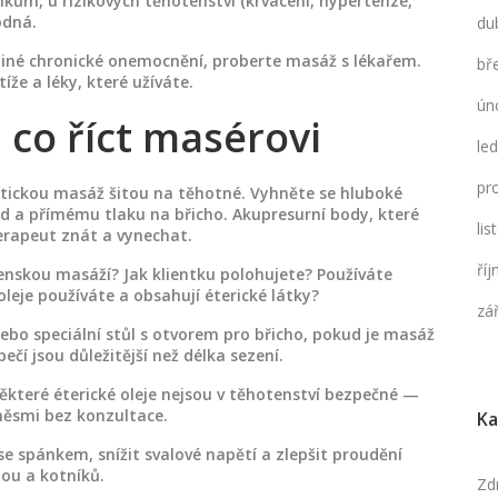
zikům, u rizikových těhotenství (krvácení, hypertenze,
odná.
du
jiné chronické onemocnění, proberte masáž s lékařem.
bř
že a léky, které užíváte.
ún
 co říct masérovi
le
pr
tickou masáž šitou na těhotné. Vyhněte se hluboké
ad a přímému tlaku na břicho. Akupresurní body, které
li
erapeut znát a vynechat.
ří
tenskou masáží? Jak klientku polohujete? Používáte
oleje používáte a obsahují éterické látky?
zá
ebo speciální stůl s otvorem pro břicho, pokud je masáž
čí jsou důležitější než délka sezení.
 Některé éterické oleje nejsou v těhotenství bezpečné —
ěsmi bez konzultace.
Ka
 spánkem, snížit svalové napětí a zlepšit proudění
ou a kotníků.
Zd