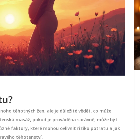
áladu
Anticelulitidní masáž: Průvodce
pro začátečníky
tu?
y,
Anticelulitidní masáž neodstraní
ečtěte
celulitidu, ale může zlepšit strukturu
oho těhotných žen, ale je důležité vědět, co může
séra a
tkáně, odtok tekutin a pružnost kůže.
hotenská masáž, pokud je prováděna správně, může být
Průvodce pro začátečníky s praktickými
né faktory, které mohou ovlivnit riziko potratu a jak
tipy, efektivními technikami a častými
ledna 30 2026
ravého těhotenství.