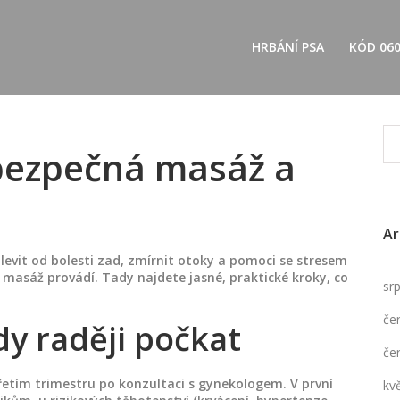
HRBÁNÍ PSA
KÓD 06
bezpečná masáž a
Ar
levit od bolesti zad, zmírnit otoky a pomoci se stresem
 masáž provádí. Tady najdete jasné, praktické kroky, co
sr
če
y raději počkat
če
řetím trimestru po konzultaci s gynekologem. V první
kv