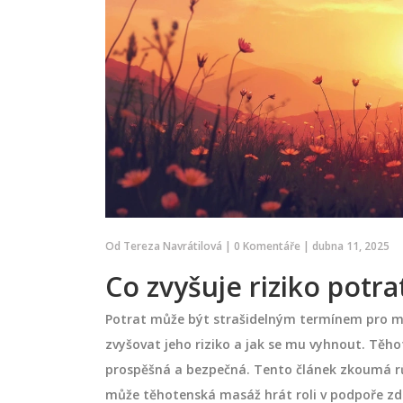
 jako přírodní
Klasická masáž pro lepší n
Od
Tereza Navrátilová
|
0 Komentáře
|
dubna 11, 2025
k uklidnit tělo a
- tipy, techniky a výhody
Co zvyšuje riziko potra
 jen uvolnění - je to
Klasická masáž stimuluje endorfin
est způsobenou
snižuje stres a zlepšuje náladu. Př
Potrat může být strašidelným termínem pro mn
Uvolňuje svaly,
si tipy, frekvenci sezení, výběr ma
zvyšovat jeho riziko a jak se mu vyhnout. Tě
bnovuje přirozenou
domácí techniky pro dlouhodobý
prospěšná a bezpečná. Tento článek zkoumá růz
léků.
pozitivní efekt.
září 28 2025
může těhotenská masáž hrát roli v podpoře zd