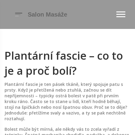
Plantární fascie – co to
je a proč bolí?
Plantární fascie je ten pásek tkáně, který spojuje patu s
prsty. Když je přetížená nebo ztuhlá, začnou se dít
nepříjemnosti – typicky ostrá bolest v patě při prvním
kroku ráno. Často se to stane u lidí, kteří hodně běhají,
stojí na špičkách nebo nosí špatnou obuv. Proč se to děje?
Jednoduše: přetížíme svaly a vazivo, a ty se pak nechtěně
roztahují.
Bolest může být mírná, ale někdy vás to zcela vyřadí z
tréninku. Špatná mechanika chodidla, nadváha, a dokonce