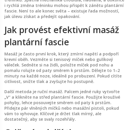
i rychlá změna tréninku mohou přispět k zánětu plantární
fascie. Není to ale konec světa – existuje řada možností,
jak úlevu získat a předejít opakování.
Jak provést efektivní masáž
plantární fascie
Masáž je často první krok, který zmírní napětí a podpoří
krevní oběh. Vezměte si tenisový míček nebo gulíkový
váleček. Sedněte si na židli, položte míček pod nohu a
pomalu rolujte od paty směrem k prstům. Dělejte to 1–2
minuty na každé noze, ideálně po probuzení. Pokud cítíte
citlivost, snižte tlak a zvyšujte ho postupně.
Další metoda je ruční masáž. Palcem jedné ruky vytvořte
„V“ a klikněte na střed plantární fascie. Použijte krouživé
pohyby, lehce posouvejte směrem od paty k prstům.
Přidejte pár vlněných míčků nebo masážní pistoli, pokud
vám to vyhovuje. Klíčové je držet tlak mírný, ale
dostatečný, aby se svaly rozehřály.