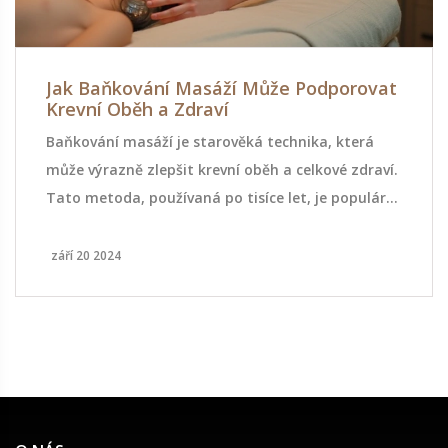
Jak Baňkování Masáží Může Podporovat
Krevní Oběh a Zdraví
Baňkování masáží je starověká technika, která
může výrazně zlepšit krevní oběh a celkové zdraví.
Tato metoda, používaná po tisíce let, je populární
nejen pro relaxaci, ale i pro její terapeutické
účinky. V tomto článku se dozvíte, jak baňkování
září 20 2024
funguje, jak ovlivňuje tělo a jaké výhody může
přinést.