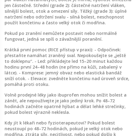
jen částečně. Střední (grade 2): částečné natržení vláken,
silnější bolest, otok a omezení síly. Těžký (grade 3): úplné
natržení nebo odtržení svalu - silná bolest, neschopnost
použít končetinu a často velký otok či modřina.
Pokud po zranění nemůžete postavit nebo normálně
fungovat, jedná se spíš o závažnější poranění.
Krátká první pomoc (RICE přístup v praxi): - Odpočinek:
přestaňte namáhat zraněný sval. Nepokoušejte se „ještě
to doklepnu“. - Led: přikládejte led 15–20 minut každou
hodinu první 24–48 hodin (ne přímo na kůži, zabalený v
látce). - Komprese: jemný obvaz nebo elastická bandáž
sníží otok. - Elevace: zvedněte končetinu nad úroveň srdce,
pomáhá proti otoku.
Volně prodejné léky jako ibuprofen mohou snížit bolest a
zánět, ale nepoužívejte je jako jediný krok. Po 48–72
hodinách začněte opatrně hýbat a dělat lehké strečinky,
pokud bolest výrazně neklesla.
Kdy jít k lékaři nebo fyzioterapeutovi? Pokud bolest
neustoupí po 48–72 hodinách, pokud je velký otok nebo
modřina, ztráta síly, necitlivost, nebo pokud došlo k