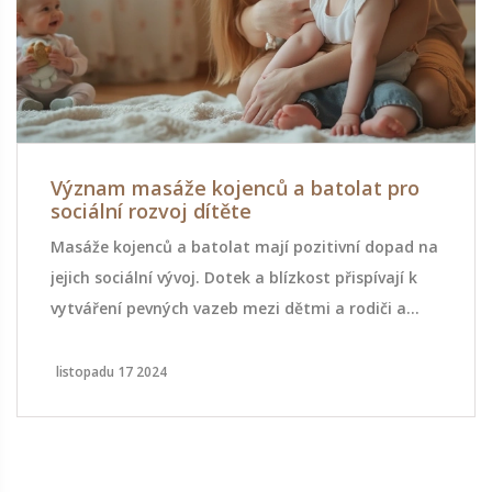
Význam masáže kojenců a batolat pro
sociální rozvoj dítěte
Masáže kojenců a batolat mají pozitivní dopad na
jejich sociální vývoj. Dotek a blízkost přispívají k
vytváření pevných vazeb mezi dětmi a rodiči a
podporují emocionální stabilitu. Tato technika
také pomáhá dětem lépe rozumět vlastním
listopadu 17 2024
emocionálním prožitkům a zlepšuje jejich
komunikaci s okolním světem. Kromě přímých
benefitů pro dítě masáže přinášejí také uklidnění