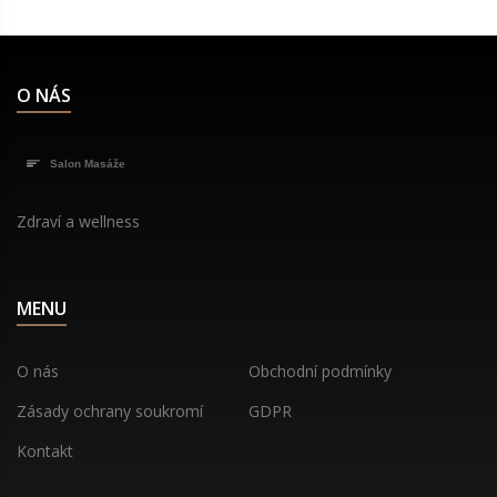
a relaxaci rodičům, což je velice prospěšné pro celé
rodinné prostředí.
O NÁS
Zdraví a wellness
MENU
O nás
Obchodní podmínky
Zásady ochrany soukromí
GDPR
Kontakt