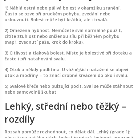
1) Náhlá ostrá nebo pálivá bolest v okamžiku zranění.
Často se ozve při prudkém pohybu, zvedání nebo
uklouznutí. Bolest může být krátká, ale i trvalá.
2) Omezena hybnost. Nemůžete sval normálně použít,
cítíte ztuhlost nebo sníženou sílu při běžném pohybu
(např. zvednutí paže, krok do kroku).
3) Citlivost a tlaková bolest. Místo je bolestivé při doteku a
často i při natahování svalu.
4) Otok a někdy podlitina. U vážnějších natažení se objeví
otok a modřiny – to značí drobné krvácení do okolí svalu.
5) Svalové křeče nebo pulzující pocit. Sval se může stáhnout
nebo samovolně škubat.
Lehký, střední nebo těžký –
rozdíly
Rozsah pomůže rozhodnout, co dělat dál. Lehký (grade 1):
pár vláken natáhnutých, bolest je mírná, hybnost omezená