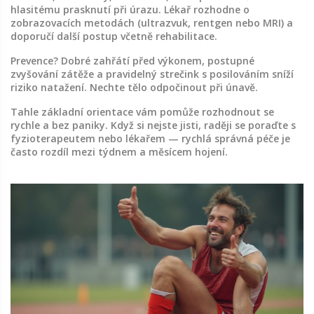
hlasitému prasknutí při úrazu. Lékař rozhodne o
zobrazovacích metodách (ultrazvuk, rentgen nebo MRI) a
doporučí další postup včetně rehabilitace.
Prevence? Dobré zahřátí před výkonem, postupné
zvyšování zátěže a pravidelný strečink s posilováním sníží
riziko natažení. Nechte tělo odpočinout při únavě.
Tahle základní orientace vám pomůže rozhodnout se
rychle a bez paniky. Když si nejste jisti, raději se poraďte s
fyzioterapeutem nebo lékařem — rychlá správná péče je
často rozdíl mezi týdnem a měsícem hojení.