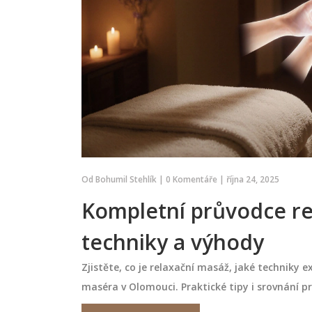
Od
Bohumil Stehlík
|
0 Komentáře
|
října 24, 2025
Kompletní průvodce rel
techniky a výhody
Zjistěte, co je relaxační masáž, jaké techniky e
maséra v Olomouci. Praktické tipy i srovnání p
S
SPECIFICKÉ MASÁŽE