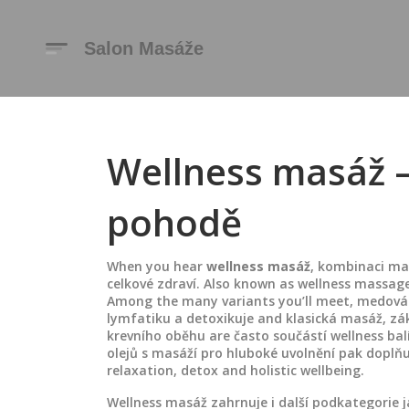
Wellness masáž –
pohodě
When you hear
wellness masáž
,
kombinaci mas
celkové zdraví
. Also known as
wellness massag
Among the many variants you’ll meet,
medová
lymfatiku a detoxikuje
and
klasická masáž
,
zá
krevního oběhu
are často součástí wellness bal
olejů s masáží pro hluboké uvolnění
pak doplňuj
relaxation, detox and holistic wellbeing.
Wellness masáž zahrnuje i další podkategorie 