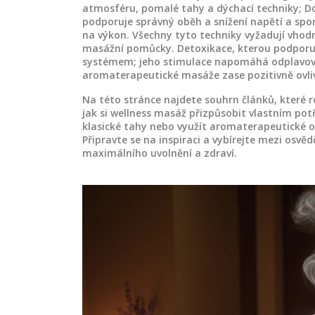
atmosféru, pomalé tahy a dýchací techniky;
D
podporuje správný oběh a snížení napětí
a spor
na výkon. Všechny tyto techniky vyžadují vhodné
masážní pomůcky. Detoxikace, kterou podporu
systémem; jeho stimulace napomáhá odplavován
aromaterapeutické masáže zase pozitivně ovliv
Na této stránce najdete souhrn článků, které r
jak si wellness masáž přizpůsobit vlastním po
klasické tahy nebo využít aromaterapeutické o
Připravte se na inspiraci a vybírejte mezi o
maximálního uvolnění a zdraví.