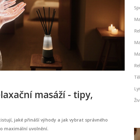
Sp
Ma
Re
Ma
Ma
Re
Tě
Ly
axační masáží - tipy,
Živ
xistují, jaké přináší výhody a jak vybrat správného
ro maximální uvolnění.
SPECIFICKÉ MASÁŽE