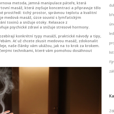
ornova metoda
,
jemná manipulace páteře, která
du
tovní masáž, která zvyšuje koncentraci a připravuje tělo
 prostředí: tichý prostor, správnou teplotu a kvalitní
bř
je medová masáž, úzce souvisí s lymfatickým
í toxinů a snižuje otoky. Relaxace z
ún
ňuje psychické zdraví a snižuje stresové hormony.
le
ozebírají konkrétní typy masáží, praktické návody a tipy,
třebám. Ať už chcete zkusit medovou masáž, zdokonalit
pr
leje, naše články vám ukážou, jak na to krok za krokem.
svědčenými technikami, které vám pomohou dosáhnout
li
ří
zá
Ka
Zd