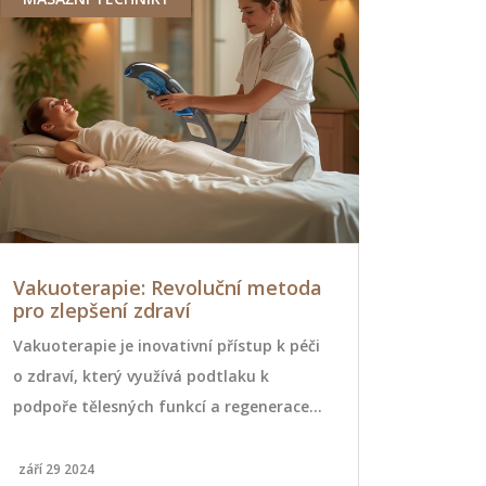
Vakuoterapie: Revoluční metoda
Rehabilita
pro zlepšení zdraví
lepšímu z
Vakuoterapie je inovativní přístup k péči
Rehabilitačn
o zdraví, který využívá podtlaku k
ale i účinná 
podpoře tělesných funkcí a regenerace.
podpořit ryc
Tato metoda nabízí široké spektrum
článku najde
beneficí pro lidi hledající přírodní
masáž pomáh
září 29 2024
května 30 202