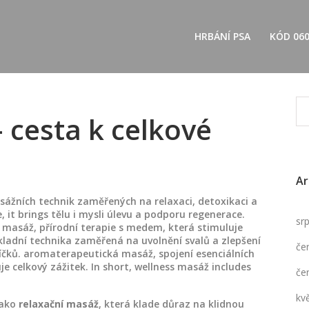
HRBÁNÍ PSA
KÓD 06
 cesta k celkové
Ar
ážních technik zaměřených na relaxaci, detoxikaci a
e
, it brings tělu i mysli úlevu a podporu regenerace.
sr
 masáž
,
přírodní terapie s medem, která stimuluje
kladní technika zaměřená na uvolnění svalů a zlepšení
če
íčků.
aromaterapeutická masáž
,
spojení esenciálních
e celkový zážitek. In short, wellness masáž includes
če
kv
jako
relaxační masáž
, která klade důraz na klidnou