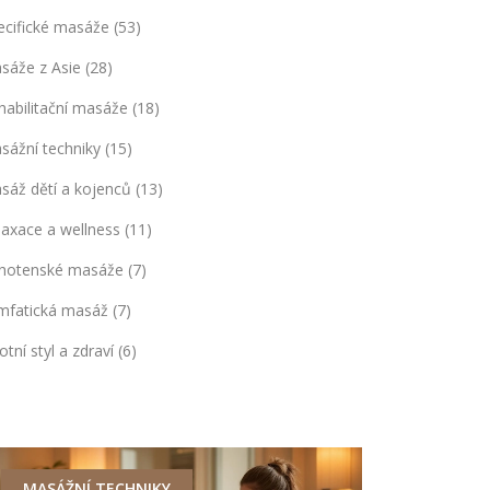
ecifické masáže
(53)
sáže z Asie
(28)
habilitační masáže
(18)
sážní techniky
(15)
sáž dětí a kojenců
(13)
laxace a wellness
(11)
hotenské masáže
(7)
mfatická masáž
(7)
otní styl a zdraví
(6)
MASÁŽNÍ TECHNIKY
REHABILIT