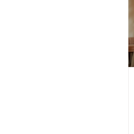
vu
Jak si sám odblokovat záda
rokem
pomocí Breussovy masáže
nika
Zjistěte, jak si sám odblokovat záda
pomocí jednoduché a účinné Breussovy
nek.
masáže. Bez léků, bez návštěv lékaře -
jen s míčkem a 10 minutami denně.
listopadu 9 2025