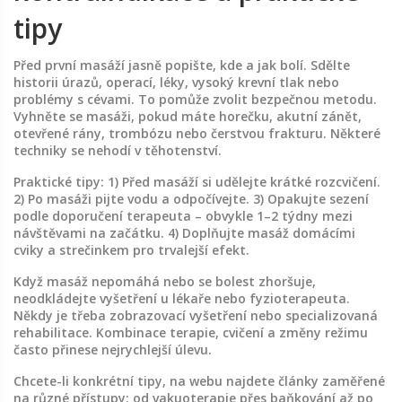
tipy
Před první masáží jasně popište, kde a jak bolí. Sdělte
historii úrazů, operací, léky, vysoký krevní tlak nebo
problémy s cévami. To pomůže zvolit bezpečnou metodu.
Vyhněte se masáži, pokud máte horečku, akutní zánět,
otevřené rány, trombózu nebo čerstvou frakturu. Některé
techniky se nehodí v těhotenství.
Praktické tipy: 1) Před masáží si udělejte krátké rozcvičení.
2) Po masáži pijte vodu a odpočívejte. 3) Opakujte sezení
podle doporučení terapeuta – obvykle 1–2 týdny mezi
návštěvami na začátku. 4) Doplňujte masáž domácími
cviky a strečinkem pro trvalejší efekt.
Když masáž nepomáhá nebo se bolest zhoršuje,
neodkládejte vyšetření u lékaře nebo fyzioterapeuta.
Někdy je třeba zobrazovací vyšetření nebo specializovaná
rehabilitace. Kombinace terapie, cvičení a změny režimu
často přinese nejrychlejší úlevu.
Chcete-li konkrétní tipy, na webu najdete články zaměřené
na různé přístupy: od vakuoterapie přes baňkování až po