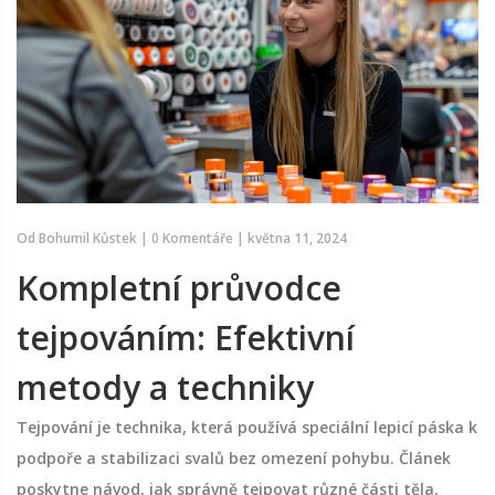
Od
Bohumil Kůstek
|
0 Komentáře
|
května 11, 2024
Kompletní průvodce
tejpováním: Efektivní
metody a techniky
Tejpování je technika, která používá speciální lepicí páska k
podpoře a stabilizaci svalů bez omezení pohybu. Článek
poskytne návod, jak správně tejpovat různé části těla,