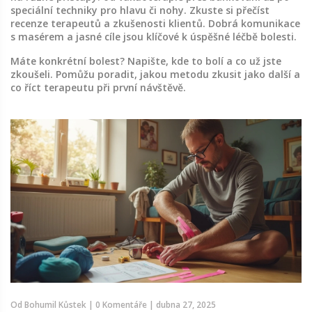
speciální techniky pro hlavu či nohy. Zkuste si přečíst
recenze terapeutů a zkušenosti klientů. Dobrá komunikace
s masérem a jasné cíle jsou klíčové k úspěšné léčbě bolesti.
Máte konkrétní bolest? Napište, kde to bolí a co už jste
zkoušeli. Pomůžu poradit, jakou metodu zkusit jako další a
co říct terapeutu při první návštěvě.
Od
Bohumil Kůstek
|
0 Komentáře
|
dubna 27, 2025