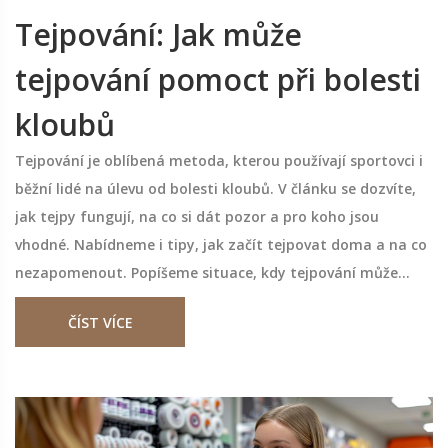
Tejpování: Jak může
tejpování pomoct při bolesti
kloubů
Tejpování je oblíbená metoda, kterou používají sportovci i
běžní lidé na úlevu od bolesti kloubů. V článku se dozvíte,
jak tejpy fungují, na co si dát pozor a pro koho jsou
vhodné. Nabídneme i tipy, jak začít tejpovat doma a na co
nezapomenout. Popíšeme situace, kdy tejpování může
pomoci víc než léky nebo masti. Nechybí ani rady pro ty,
ČÍST VÍCE
kteří mají s klouby trvalejší potíže.