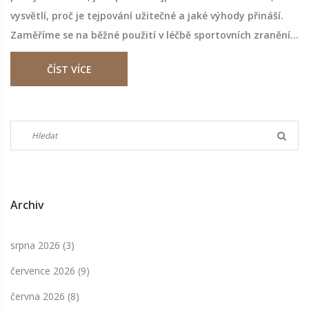
vysvětlí, proč je tejpování užitečné a jaké výhody přináší.
Zaměříme se na běžné použití v léčbě sportovních zranění,
jakož i na prevenci bolesti a zlepšení výkonu. Také
ČÍST VÍCE
probereme, jak vybrat správný typ tejpovací pásky a jak se
vyhnout častým chybám při tejpování.
Archiv
srpna 2026
(3)
července 2026
(9)
června 2026
(8)