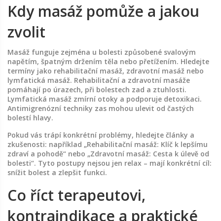
Kdy masáž pomůže a jakou
zvolit
Masáž funguje zejména u bolesti způsobené svalovým
napětím, špatným držením těla nebo přetížením. Hledejte
termíny jako rehabilitační masáž, zdravotní masáž nebo
lymfatická masáž. Rehabilitační a zdravotní masáže
pomáhají po úrazech, při bolestech zad a ztuhlosti.
Lymfatická masáž zmírní otoky a podporuje detoxikaci.
Antimigrenózní techniky zas mohou ulevit od častých
bolestí hlavy.
Pokud vás trápí konkrétní problémy, hledejte články a
zkušenosti: například „Rehabilitační masáž: Klíč k lepšímu
zdraví a pohodě“ nebo „Zdravotní masáž: Cesta k úlevě od
bolesti“. Tyto postupy nejsou jen relax – mají konkrétní cíl:
snížit bolest a zlepšit funkci.
Co říct terapeutovi,
kontraindikace a praktické