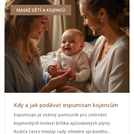
MASÁŽ DĚTÍ A KOJENCŮ
Kdy a jak podávat espumisan kojencům
Espumisan je známý pomocník pro zmírnění
kojeneckých bolestí bříška způsobených plyny.
Rodiče často hledají rady ohledně správného