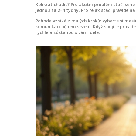
Kolikrát chodit? Pro akutní problém stačí séri
jednou za 2–4 týdny. Pro relax stačí pravideln
Pohoda vzniká z malých kroků: vyberte si masáž 
komunikaci během sezení. Když spojíte pravidel
rychle a zůstanou s vámi déle.
SÁŽE
ZDRAVÍ A WELLNESS