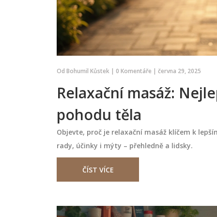
Od
Bohumil Kůstek
|
0 Komentáře
|
června 29, 2025
Relaxační masáž: Nejlep
pohodu těla
ůže pomoci při
Jak se dokonale připravit n
Objevte, proč je relaxační masáž klíčem k lepším
ad: praktický
svou první anticelulitidní 
rady, účinky i mýty – přehledně a lidsky.
– tipy a triky
ně zmírnit bolest
Na první anticelulitidní masáž je 
alů, zlepšení pohybu
se připravit, aby byla co nejúčinněj
ČÍST VÍCE
ervy. Naučte se, jak
Tento článek podává užitečné tip
t, kdy použít a kdy
rady, jak se na masáž připravit, c
očekávat a jaké techniky jsou
července 20 2024