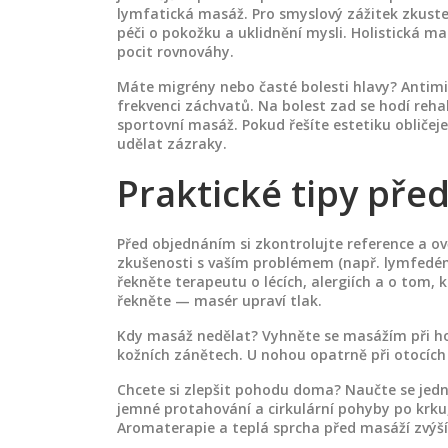
lymfatická masáž. Pro smyslový zážitek zkus
péči o pokožku a uklidnění mysli. Holistická ma
pocit rovnováhy.
Máte migrény nebo časté bolesti hlavy? Antimi
frekvenci záchvatů. Na bolest zad se hodí reha
sportovní masáž. Pokud řešíte estetiku oblič
udělat zázraky.
Praktické tipy pře
Před objednáním si zkontrolujte reference a ově
zkušenosti s vaším problémem (např. lymfedém
řekněte terapeutu o lécích, alergiích a o tom, k
řekněte — masér upraví tlak.
Kdy masáž nedělat? Vyhněte se masážím při ho
kožních zánětech. U nohou opatrně při otocích
Chcete si zlepšit pohodu doma? Naučte se jed
jemné protahování a cirkulární pohyby po krk
Aromaterapie a teplá sprcha před masáží zvýší