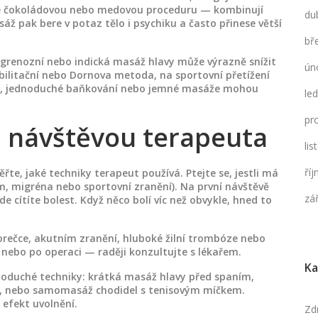
te čokoládovou nebo medovou proceduru — kombinují
du
sáž pak bere v potaz tělo i psychiku a často přinese větší
bř
grenozní nebo indická masáž hlavy může výrazně snížit
ún
bilitační nebo Dornova metoda, na sportovní přetížení
eje, jednoduché baňkování nebo jemné masáže mohou
le
pr
d návštěvou terapeuta
li
ří
řte, jaké techniky terapeut používá. Ptejte se, jestli má
, migréna nebo sportovní zranění). Na první návštěvě
zá
de cítíte bolest. Když něco bolí víc než obvykle, hned to
rečce, akutním zranění, hluboké žilní trombóze nebo
 nebo po operaci — raději konzultujte s lékařem.
Ka
noduché techniky: krátká masáž hlavy před spaním,
u, nebo samomasáž chodidel s tenisovým míčkem.
 efekt uvolnění.
Zd