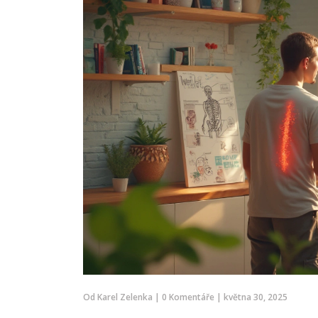
nejúčinnější pro boj s celulitidou. 
se také, jaké látky a přípravky m
podpořit výsledky masáže.
Od
Karel Zelenka
|
0 Komentáře
|
května 30, 2025