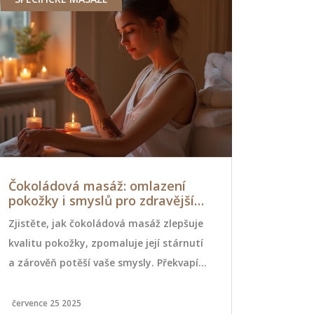
Čokoládová masáž: omlazení
10 důvodů
pokožky i smyslů pro zdravější
ájurvédsk
život
funguje
Zjistěte, jak čokoládová masáž zlepšuje
Zjistěte 10 
kvalitu pokožky, zpomaluje její stárnutí
vyzkoušet á
a zárověň potěší vaše smysly. Překvapí
detoxikace 
vás konkrétní účinky a tipy, jak masáž
stresem až 
maximálně využít.
Kompletní p
července 25 2025
dubna 13 202