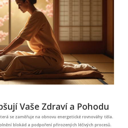
pšují Vaše Zdraví a Pohodu
která se zaměřuje na obnovu energetické rovnováhy těla.
uvolnění blokád a podpoření přirozených léčivých procesů.