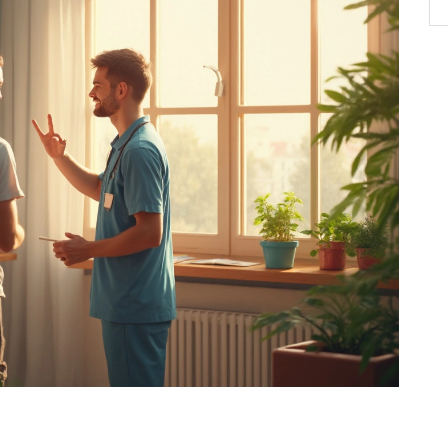
Dozvíte
používat a pro koho není vhodná.
ohou