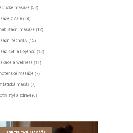
ecifické masáže
(53)
sáže z Asie
(28)
habilitační masáže
(18)
sážní techniky
(15)
sáž dětí a kojenců
(13)
laxace a wellness
(11)
hotenské masáže
(7)
mfatická masáž
(7)
otní styl a zdraví
(6)
SPECIFICKÉ MASÁŽE
MASÁŽE Z 