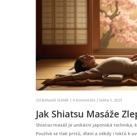
Od
Bohumil Stehlík
|
0 Komentáře
|
ledna 5, 2025
Jak Shiatsu Masáže Zle
Shiatsu masáž je unikátní japonská technika, 
Používá se tlak prstů, dlaní a někdy i loktů k 