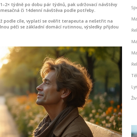
e 1–2× týdně po dobu pár týdnů, pak udržovací návštěvy
Sp
á mesačná či 14denní návštěva podle potřeby.
Ma
podle cíle, vyplatí se ověřit terapeuta a nešetřit na
nou péči se základní domácí rutinnou, výsledky přijdou
Re
Ma
Ma
Re
Tě
Ly
Živ
ZDRAVÍ A WELLNESS