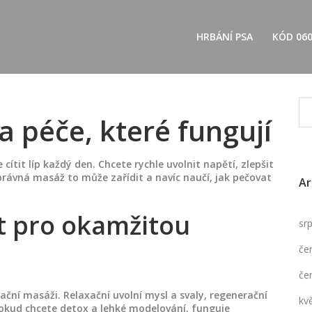
HRBÁNÍ PSA
KÓD 06
 péče, které fungují
 cítit líp každý den. Chcete rychle uvolnit napětí, zlepšit
rávná masáž to může zařídit a navíc naučí, jak pečovat
Ar
t pro okamžitou
sr
če
če
rační masáži. Relaxační uvolní mysl a svaly, regenerační
kv
okud chcete detox a lehké modelování, funguje