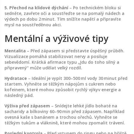
5. Přechod na klidové dýchání
– Po technickém bloku si
sedněte, zavřete oči a soustřeďte se na pomalý nádech a
výdech po dobu 2 minut. Tím snížíte napětí a připravíte
mysl na soustředěnou akci.
Mentální a výživové tipy
Mentalita
– Před zápasem si představte úspěšný průběh.
Vizualizace pomáhá stabilizovat nervy a posiluje
sebevědomí. Krátká afirmace typu „Jdu do toho silný a
připravený“ může udělat velký rozdíl.
Hydratace
– Ideální je vypít 300–500 ml vody 30 minut před
startem. Vyhněte se těžkým nápojům s cukrem nebo
kofeinem, které mohou způsobit rychlý výkyv energie a
následný pád.
Výživa před zápasem
– Snídejte lehké jídlo bohaté na
sacharidy a bílkoviny 60–90 min před zápasem. Například
ovesná kaše s banánem a trochou ořechů. Vyhněte se
těžkým tukům a vláknině, které mohou zpomalit trávení.
Poslední kontrola
– Před vstupem do ringu nebo na hřiště