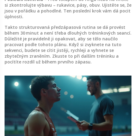
si zkontrolujte výbavu – rukavice, pásy, obuv. Ujistěte se, že
jsou v pořádku a pohodlné. Ten poslední krok vám dá pocit
úplnosti.
Takto strukturovaná předzápasová rutina se dá provést
během 30 minut a není třeba dlouhých tréninkových seancí.
Důležité je pravidelně ji opakovat, aby se tělo naučilo
pracovat podle tohoto plánu. Když si zvyknete na tuto
sekvenci, budete se cítit jistěji, rychleji a vyhnete se
zbytečným zraněním. Zkuste to při dalším tréninku a
pocítíte rozdíl už během prvního zápasu.