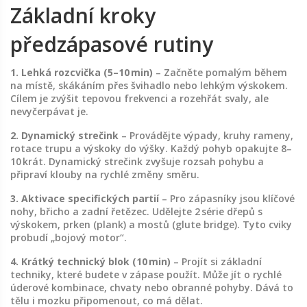
Základní kroky
předzápasové rutiny
1. Lehká rozcvička (5–10 min)
– Začněte pomalým během
na místě, skákáním přes švihadlo nebo lehkým výskokem.
Cílem je zvýšit tepovou frekvenci a rozehřát svaly, ale
nevyčerpávat je.
2. Dynamický strečink
– Provádějte výpady, kruhy rameny,
rotace trupu a výskoky do výšky. Každý pohyb opakujte 8–
10 krát. Dynamický strečink zvyšuje rozsah pohybu a
připraví klouby na rychlé změny směru.
3. Aktivace specifických partií
– Pro zápasníky jsou klíčové
nohy, břicho a zadní řetězec. Udělejte 2 série dřepů s
výskokem, prken (plank) a mostů (glute bridge). Tyto cviky
probudí „bojový motor“.
4. Krátký technický blok (10 min)
– Projít si základní
techniky, které budete v zápase použít. Může jít o rychlé
úderové kombinace, chvaty nebo obranné pohyby. Dává to
tělu i mozku připomenout, co má dělat.