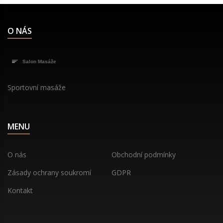
O NÁS
Sportovní masáže
MENU
O nás
Obchodní podmínky
Zásady ochrany soukromí
GDPR
Kontakt