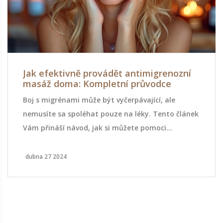
Jak efektivně provádět antimigrenozní
masáž doma: Kompletní průvodce
Boj s migrénami může být vyčerpávající, ale
nemusíte sa spoléhat pouze na léky. Tento článek
Vám přináší návod, jak si můžete pomoci
prostřednictvím antimigrenozní masáže, kterou
zvládnete provádět sami doma. Zjistíte, které
dubna 27 2024
techniky masáže jsou nejúčinnější, na co se
zaměřit při masáži a jaké další doplňkové techniky
můžete využít pro maximální úlevu.