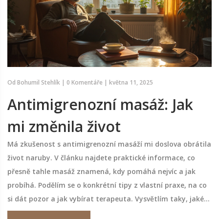
Od
Bohumil Stehlík
|
0 Komentáře
|
května 11, 2025
Antimigrenozní masáž: Jak
mi změnila život
Má zkušenost s antimigrenozní masáží mi doslova obrátila
život naruby. V článku najdete praktické informace, co
přesně tahle masáž znamená, kdy pomáhá nejvíc a jak
probíhá. Podělím se o konkrétní tipy z vlastní praxe, na co
si dát pozor a jak vybírat terapeuta. Vysvětlím taky, jaké
změny jsem zaznamenal nejen po fyzické stránce, ale i v