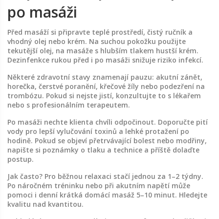
po masáži
Před masáží si připravte teplé prostředí, čistý ručník a
vhodný olej nebo krém. Na suchou pokožku použijte
tekutější olej, na masáže s hlubším tlakem hustší krém.
Dezinfenkce rukou před i po masáži snižuje riziko infekcí.
Některé zdravotní stavy znamenají pauzu: akutní zánět,
horečka, čerstvé poranění, křečové žíly nebo podezření na
trombózu. Pokud si nejste jistí, konzultujte to s lékařem
nebo s profesionálním terapeutem.
Po masáži nechte klienta chvíli odpočinout. Doporučte pití
vody pro lepší vylučování toxinů a lehké protažení po
hodině. Pokud se objeví přetrvávající bolest nebo modřiny,
napište si poznámky o tlaku a technice a příště dolaďte
postup.
Jak často? Pro běžnou relaxaci stačí jednou za 1–2 týdny.
Po náročném tréninku nebo při akutním napětí může
pomoci i denní krátká domácí masáž 5–10 minut. Hledejte
kvalitu nad kvantitou.