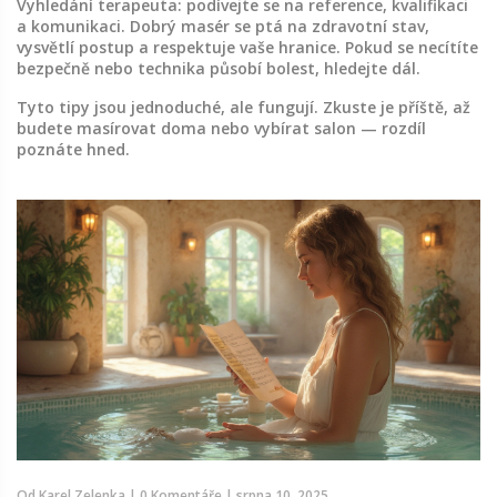
Vyhledání terapeuta: podívejte se na reference, kvalifikaci
a komunikaci. Dobrý masér se ptá na zdravotní stav,
vysvětlí postup a respektuje vaše hranice. Pokud se necítíte
bezpečně nebo technika působí bolest, hledejte dál.
Tyto tipy jsou jednoduché, ale fungují. Zkuste je příště, až
budete masírovat doma nebo vybírat salon — rozdíl
poznáte hned.
Od
Karel Zelenka
|
0 Komentáře
|
srpna 10, 2025