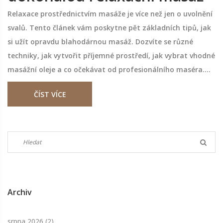
Relaxace prostřednictvím masáže je více než jen o uvolnění
svalů. Tento článek vám poskytne pět základních tipů, jak
si užít opravdu blahodárnou masáž. Dozvíte se různé
techniky, jak vytvořit příjemné prostředí, jak vybrat vhodné
masážní oleje a co očekávat od profesionálního maséra.
Díky těmto radám můžete maximálně využít relaxační
ČÍST VÍCE
účinek masáží doma či ve studiu.
Archiv
srpna 2026
(2)