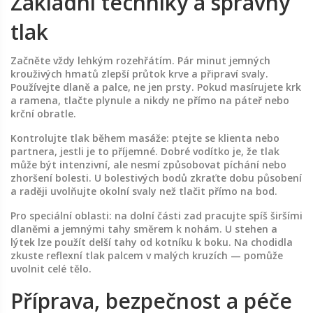
Základní techniky a správný
tlak
Začněte vždy lehkým rozehřátím. Pár minut jemných
krouživých hmatů zlepší průtok krve a připraví svaly.
Používejte dlaně a palce, ne jen prsty. Pokud masírujete krk
a ramena, tlačte plynule a nikdy ne přímo na páteř nebo
krční obratle.
Kontrolujte tlak během masáže: ptejte se klienta nebo
partnera, jestli je to příjemné. Dobré vodítko je, že tlak
může být intenzivní, ale nesmí způsobovat píchání nebo
zhoršení bolesti. U bolestivých bodů zkraťte dobu působení
a raději uvolňujte okolní svaly než tlačit přímo na bod.
Pro speciální oblasti: na dolní části zad pracujte spíš širšími
dlaněmi a jemnými tahy směrem k nohám. U stehen a
lýtek lze použít delší tahy od kotníku k boku. Na chodidla
zkuste reflexní tlak palcem v malých kruzích — pomůže
uvolnit celé tělo.
Příprava, bezpečnost a péče