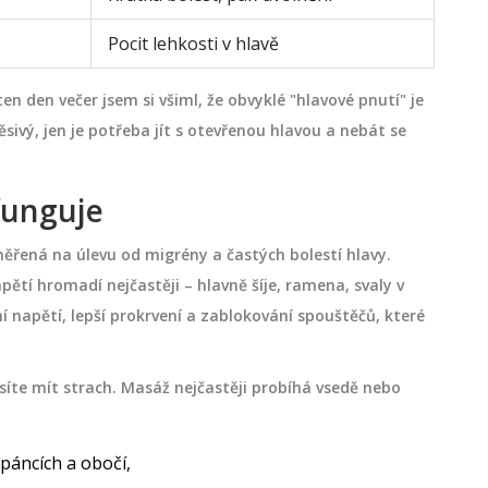
Pocit lehkosti v hlavě
en den večer jsem si všiml, že obvyklé "hlavové pnutí" je
ěsivý, jen je potřeba jít s otevřenou hlavou a nebát se
 funguje
řená na úlevu od migrény a častých bolestí hlavy.
pětí hromadí nejčastěji – hlavně šíje, ramena, svaly v
ní napětí, lepší prokrvení a zablokování spouštěčů, které
síte mít strach. Masáž nejčastěji probíhá vsedě nebo
páncích a obočí,