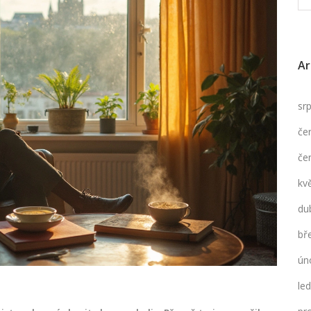
Ar
sr
če
če
kv
du
bř
ún
le