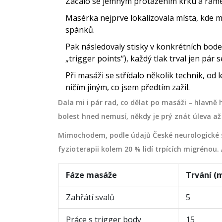
Začalo se jemným protažením krku a ramen
Masérka nejprve lokalizovala místa, kde má
spánků.
Pak následovaly stisky v konkrétních bod
asáž kojenců a
Masáž shiatsu: účinky, prů
ké tipy
kontraindikace a tipy (2025
„trigger points“), každý tlak trval jen pár 
olat přináší nejen
Co je masáž shiatsu, jak probíhá, 
Při masáži se střídalo několik technik, od 
ničím jiným, co jsem předtím zažil.
 také posiluje citový
ní čekat, pro koho je a kdy ji raděj
 a dítětem. Správná
odložit. Praktické tipy, automasá
Dala mi i pár rad, co dělat po masáži – hlavně h
i při trávení,
kontrolní seznamy. Česky, srozum
bolest hned nemusí, někdy je prý znát úleva až 
idnění neklidného
září 12 2025
Mimochodem, podle údajů České neurologické s
ajdete praktické
fyzioterapii kolem 20 % lidí trpících migrénou.
sáží, co je dobré mít
u její přínosy pro
Fáze masáže
Trvání (
Zahřátí svalů
5
Práce s trigger body
15