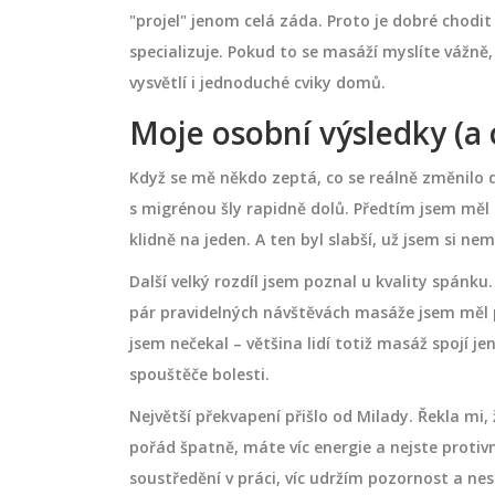
"projel" jenom celá záda. Proto je dobré chodi
specializuje. Pokud to se masáží myslíte vážně
vysvětlí i jednoduché cviky domů.
Moje osobní výsledky (a 
Když se mě někdo zeptá, co se reálně změnilo
s migrénou šly rapidně dolů. Předtím jsem měl 
klidně na jeden. A ten byl slabší, už jsem si n
Další velký rozdíl jsem poznal u kvality spánk
pár pravidelných návštěvách masáže jsem měl po
jsem nečekal – většina lidí totiž masáž spojí je
spouštěče bolesti.
Největší překvapení přišlo od Milady. Řekla mi
pořád špatně, máte víc energie a nejste protivný
soustředění v práci, víc udržím pozornost a ne