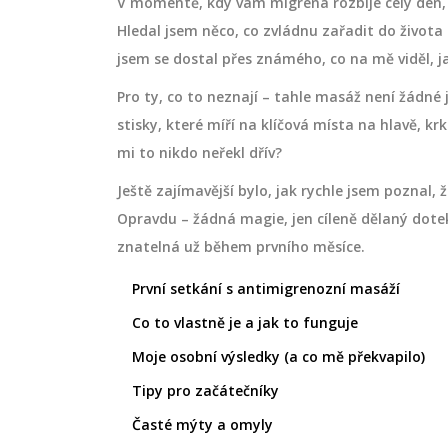
V momentě, kdy vám migréna rozbije celý den, js
Hledal jsem něco, co zvládnu zařadit do života
jsem se dostal přes známého, co na mě viděl, ja
Pro ty, co to neznají – tahle masáž není žádné
stisky, které míří na klíčová místa na hlavě, k
mi to nikdo neřekl dřív?
Ještě zajímavější bylo, jak rychle jsem poznal, 
Opravdu – žádná magie, jen cíleně dělaný dote
znatelná už během prvního měsíce.
První setkání s antimigrenozní masáží
Co to vlastně je a jak to funguje
Moje osobní výsledky (a co mě překvapilo)
Tipy pro začátečníky
Časté mýty a omyly