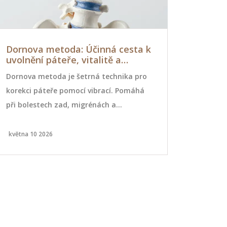
Dornova metoda: Účinná cesta k
Průvodce 
uvolnění páteře, vitalitě a
pomoci v
lepšímu spánku
Dornova metoda je šetrná technika pro
Tejpování j
korekci páteře pomocí vibrací. Pomáhá
výrazně pom
při bolestech zad, migrénách a
bolesti, min
sportovních úrazech bez bolesti.
pohybu. Tent
Zjistěte, jak funguje a komu pomáhá.
tejpování, j
května 10 2026
září 6 2024
správně pou
to, jak můž
situacích – 
každodenní 