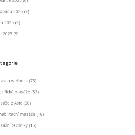
osince 2025
(6)
stopadu 2025
(9)
jna 2025
(9)
ří 2025
(8)
tegorie
raví a wellness
(78)
ecifické masáže
(53)
sáže z Asie
(28)
habilitační masáže
(18)
sážní techniky
(15)