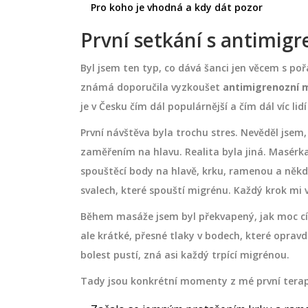
Pro koho je vhodná a kdy dát pozor
První setkání s antimig
Byl jsem ten typ, co dává šanci jen věcem s po
známá doporučila vyzkoušet
antimigrenozní 
je v Česku čím dál populárnější a čím dál víc li
První návštěva byla trochu stres. Nevěděl jsem, 
zaměřením na hlavu. Realita byla jiná. Masérka
spouštěcí body na hlavě, krku, ramenou a někdy 
svalech, které spouští migrénu. Každý krok mi v
ENCŮ
MASÁŽE Z ASIE
Během masáže jsem byl překvapený, jak moc cí
ale krátké, přesné tlaky v bodech, které opravd
bolest pustí, zná asi každý trpící migrénou.
Tady jsou konkrétní momenty z mé první terap