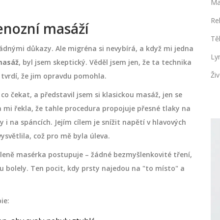
Ma
Re
renozní masáží
Tě
řádnými důkazy. Ale migréna si nevybírá, a když mi jedna
Ly
masáž
, byl jsem skeptický. Věděl jsem jen, že ta technika
Živ
dí tvrdí, že jim opravdu pomohla.
co čekat, a představil jsem si klasickou masáž, jen se
 mi řekla, že tahle procedura propojuje přesné tlaky na
i na spáncích. Jejím cílem je snížit napětí v hlavových
ysvětlila, což pro mě byla úleva.
ZDRAVÍ A WELLNESS
leně masérka postupuje – žádné bezmyšlenkovité tření,
u bolely. Ten pocit, kdy prsty najedou na "to místo" a
ie: