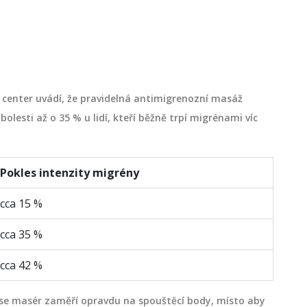
 center uvádí, že pravidelná antimigrenozní masáž
olesti až o 35 % u lidí, kteří běžně trpí migrénami víc
Pokles intenzity migrény
cca 15 %
cca 35 %
cca 42 %
 se masér zaměří opravdu na spouštěcí body, místo aby