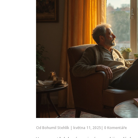
Od
Bohumil Stehlík
|
května 11, 2025
|
0 Komentáře