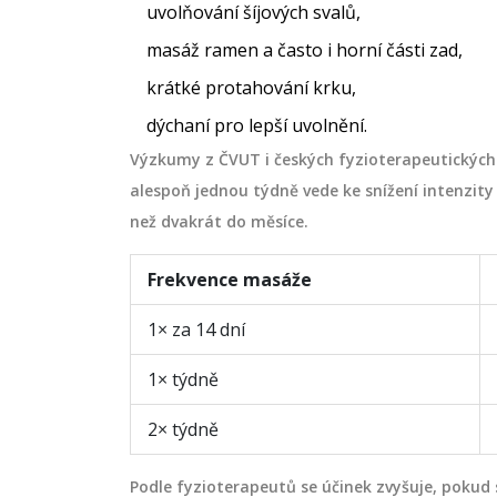
uvolňování šíjových svalů,
masáž ramen a často i horní části zad,
krátké protahování krku,
dýchaní pro lepší uvolnění.
Výzkumy z ČVUT i českých fyzioterapeutických
alespoň jednou týdně vede ke snížení intenzity b
než dvakrát do měsíce.
Frekvence masáže
1× za 14 dní
1× týdně
2× týdně
Podle fyzioterapeutů se účinek zvyšuje, pokud