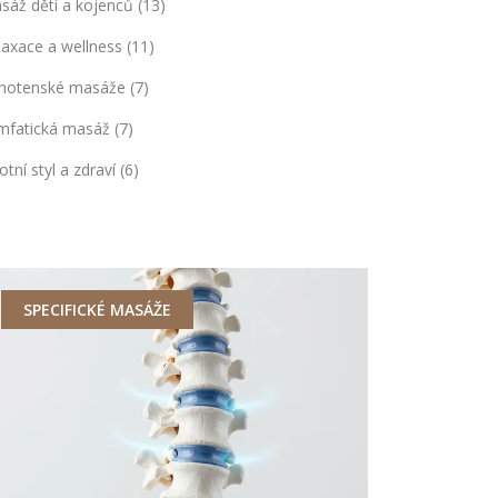
sáž dětí a kojenců
(13)
laxace a wellness
(11)
hotenské masáže
(7)
mfatická masáž
(7)
otní styl a zdraví
(6)
SPECIFICKÉ MASÁŽE
ZDRAVÍ A 