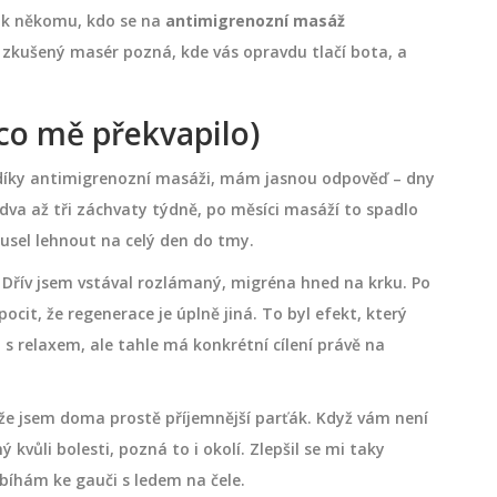
t k někomu, kdo se na
antimigrenozní masáž
, zkušený masér pozná, kde vás opravdu tlačí bota, a
co mě překvapilo)
 díky antimigrenozní masáži, mám jasnou odpověď – dny
dva až tři záchvaty týdně, po měsíci masáží to spadlo
emusel lehnout na celý den do tmy.
u. Dřív jsem vstával rozlámaný, migréna hned na krku. Po
cit, že regenerace je úplně jiná. To byl efekt, který
n s relaxem, ale tahle má konkrétní cílení právě na
, že jsem doma prostě příjemnější parťák. Když vám není
 kvůli bolesti, pozná to i okolí. Zlepšil se mi taky
sbíhám ke gauči s ledem na čele.