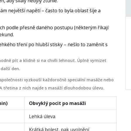
, aby svaly nebyly ztuhlé.
m největší napětí – často to byla oblast šíje a
ech podle přesně daného postupu (některým říkají
běh,
Jak se sprchovat s tejpem:
)
praktický návod pro bezpečnou
sekund.
hygienu
co od
Zjistěte, jak správně sprchovat s tejpem,
lehkého tření po hlubší stisky – nešlo to zaměnit s
i
aby neodlekl, nezpůsobil podráždění a
ž a
udržel svůj účinek. Praktické rady pro
odně pít a klidně si na chvíli lehnout. Úplně vymizet
itelně.
každodenní péči a jak se vyhnout
další den.
běžným chybám.
prosince 19 2025
polečnosti vyzkouší každoročně speciální masáže nebo
 A třetina z nich najde s masáží dlouhodobou úlevu.
min)
Obvyklý pocit po masáži
Lehká úleva
Krátká bolest, pak uvolnění