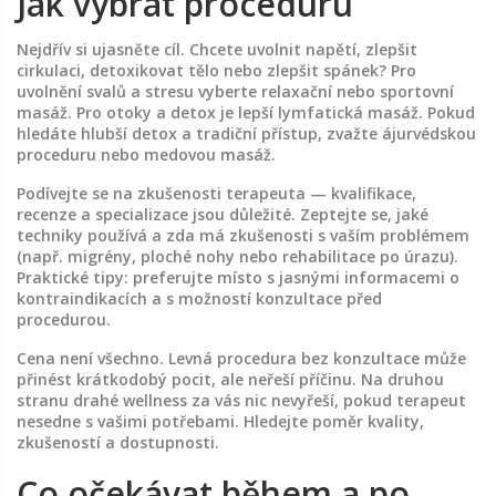
Jak vybrat proceduru
Nejdřív si ujasněte cíl. Chcete uvolnit napětí, zlepšit
cirkulaci, detoxikovat tělo nebo zlepšit spánek? Pro
uvolnění svalů a stresu vyberte relaxační nebo sportovní
masáž. Pro otoky a detox je lepší lymfatická masáž. Pokud
hledáte hlubší detox a tradiční přístup, zvažte ájurvédskou
proceduru nebo medovou masáž.
Podívejte se na zkušenosti terapeuta — kvalifikace,
recenze a specializace jsou důležité. Zeptejte se, jaké
techniky používá a zda má zkušenosti s vaším problémem
(např. migrény, ploché nohy nebo rehabilitace po úrazu).
Praktické tipy: preferujte místo s jasnými informacemi o
kontraindikacích a s možností konzultace před
procedurou.
Cena není všechno. Levná procedura bez konzultace může
přinést krátkodobý pocit, ale neřeší příčinu. Na druhou
stranu drahé wellness za vás nic nevyřeší, pokud terapeut
nesedne s vašimi potřebami. Hledejte poměr kvality,
zkušeností a dostupnosti.
Co očekávat během a po