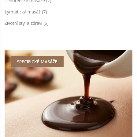
Těhotenské masáže
(7)
Lymfatická masáž
(7)
Životní styl a zdraví
(6)
SPECIFICKÉ MASÁŽE