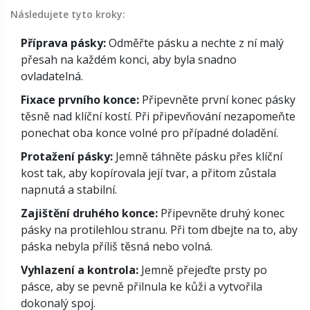
Následujete tyto kroky:
Příprava pásky:
Odměřte pásku a nechte z ní malý
přesah na každém konci, aby byla snadno
ovladatelná.
Fixace prvního konce:
Připevněte první konec pásky
těsně nad klíční kostí. Při připevňování nezapomeňte
ponechat oba konce volné pro případné doladění.
Protažení pásky:
Jemně táhněte pásku přes klíční
kost tak, aby kopírovala její tvar, a přitom zůstala
napnutá a stabilní.
Zajištění druhého konce:
Připevněte druhý konec
pásky na protilehlou stranu. Při tom dbejte na to, aby
páska nebyla příliš těsná nebo volná.
Vyhlazení a kontrola:
Jemně přejeďte prsty po
pásce, aby se pevně přilnula ke kůži a vytvořila
dokonalý spoj.