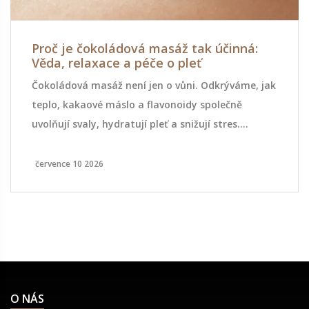
Proč je čokoládová masáž tak účinná:
Věda, relaxace a péče o pleť
Čokoládová masáž není jen o vůni. Odkrýváme, jak
teplo, kakaové máslo a flavonoidy společně
uvolňují svaly, hydratují pleť a snižují stres.
Přečtěte si, proč je tato metoda tak účinná.
července 10 2026
O NÁS