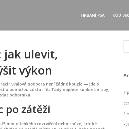
HRBÁNÍ PSA
KÓD 06
jak ulevit,
ýšit výkon
Ar
práci? Svalová podpora není žádné kouzlo — jde o
lest a pomůžou zůstat fit. Tady najdete konkrétní tipy,
sr
ledat odborníka.
če
 po zátěži
če
5 minut lehkého rozcvičení nebo chůze, krátké
kv