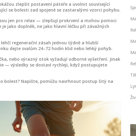
žou zlepšit postavení páteře a uvolnit související
Sp
ící se bolesti zad spojené se zastaralými vzorci pohybu.
Ma
ou jen pro relax — zlepšují prokrvení a mohou pomoci
 je jako doplněk, ne jako hlavní léčbu při závažných
Re
Ma
 lehčí regenerační zásah jednou týdně a hlubší
ninku dejte svalům 24–72 hodin klid nebo lehký pohyb.
Ma
orečka, nebo výrazný otok vyžadují odborné vyšetření. Jinak
Re
e — výsledky se dostaví rychleji, když postupujete
Tě
bo bolest? Napište, pomůžu navrhnout postup šitý na
Ly
Živ
MASÁŽNÍ TECHNIKY