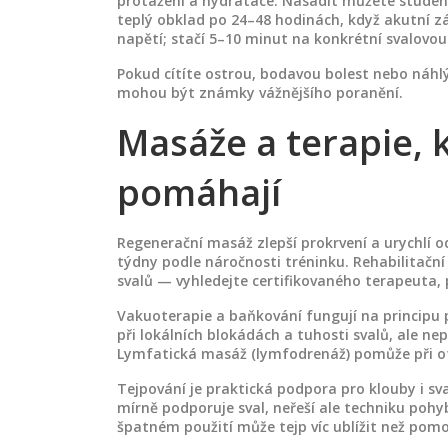
protažení a hydratace. Nasadit můžete studen
teplý obklad po 24–48 hodinách, když akutní z
napětí; stačí 5–10 minut na konkrétní svalovou
Pokud cítíte ostrou, bodavou bolest nebo náhlý 
mohou být známky vážnějšího poranění.
Masáže a terapie, 
pomáhají
Regenerační masáž zlepší prokrvení a urychlí 
týdny podle náročnosti tréninku. Rehabilitačn
svalů — vyhledejte certifikovaného terapeuta,
Vakuoterapie a baňkování fungují na principu 
při lokálních blokádách a tuhosti svalů, ale ne
Lymfatická masáž (lymfodrenáž) pomůže při ot
Tejpování je praktická podpora pro klouby i sval
mírně podporuje sval, neřeší ale techniku poh
špatném použití může tejp víc ublížit než pomo