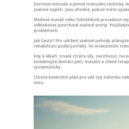
Dornova metoda a jemné manuální techniky doká
svalové napětí. Jsou vhodné, pokud máte opakuj
Medová masáž nebo čokoládová procedura nejs
odblokovat povrchové svalové vrstvy. Používejte
problémech.
Jak často? Pro udržení svalové pohody plánujte
rehabilitaci podle potřeby. Po intenzivním tré
Kdy k lékaři: trvalá ztráta síly, necitlivost, h
kombinujte domácí péči, masáže a cílené terapi
systematicky.
Chcete konkrétní plán pro váš typ tréninku ne
míru.
MASÁŽ DĚTÍ A KOJENCŮ