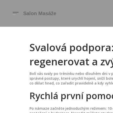
Svalová podpora: 
regenerovat a zv
Bolí vás svaly po tréninku nebo dlouhém dni v 
správné postupy, které urychlí hojení, sníží bo
co dělat hned, co zařadit pravidelně a kdy vyh
Rychlá první pomoc
Po námaze začněte jednoduchým režimem: 10–1