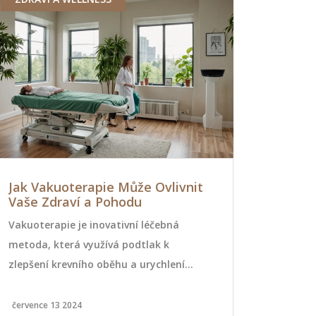
Jak Vakuoterapie Může Ovlivnit
Jak oznám
Vaše Zdraví a Pohodu
těhotenst
budoucíc
Vakuoterapie je inovativní léčebná
Pokud jste 
metoda, která využívá podtlak k
jak oznámit
zlepšení krevního oběhu a urychlení
svému zaměs
hojení. Tento článek vám poskytne
úkol. Tento
důležité informace o tom, jak
užitečné tip
července 13 2024
srpna 3 2024