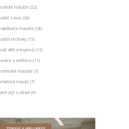
ecifické masáže
(52)
sáže z Asie
(28)
habilitační masáže
(18)
sážní techniky
(15)
sáž dětí a kojenců
(13)
laxace a wellness
(11)
hotenské masáže
(7)
mfatická masáž
(7)
otní styl a zdraví
(6)
ZDRAVÍ A WELLNESS
ŽIVOTNÍ ST