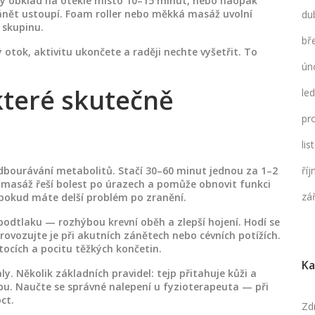
ý obklad na oteklé místo 10–15 minut, nebo naopak
ánět ustoupí. Foam roller nebo měkká masáž uvolní
du
 skupinu.
bř
otok, aktivitu ukončete a raději nechte vyšetřit. To
ún
které skutečně
le
pr
li
odbourávání metabolitů. Stačí 30–60 minut jednou za 1–2
ří
í masáž řeší bolest po úrazech a pomůže obnovit funkci
zá
 pokud máte delší problém po zranění.
podtlaku — rozhýbou krevní oběh a zlepší hojení. Hodí se
provozujte je při akutních zánětech nebo cévních potížích.
ocích a pocitu těžkých končetin.
Ka
y. Několik základních pravidel: tejp přitahuje kůži a
ybu. Naučte se správné nalepení u fyzioterapeuta — při
ct.
Zd